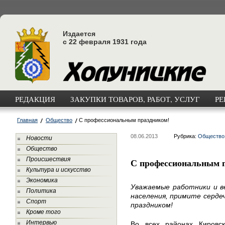
Издается
с 22 февраля 1931 года
РЕДАКЦИЯ
ЗАКУПКИ ТОВАРОВ, РАБОТ, УСЛУГ
РЕ
Главная
Общество
С профессиональным праздником!
08.06.2013
Рубрика:
Общество
Новости
Общество
Происшествия
С профессиональным 
Культура и искусство
Экономика
Уважаемые работники и 
Политика
населения, примите серде
Спорт
праздником!
Кроме того
Интервью
Во всех районах Кировск