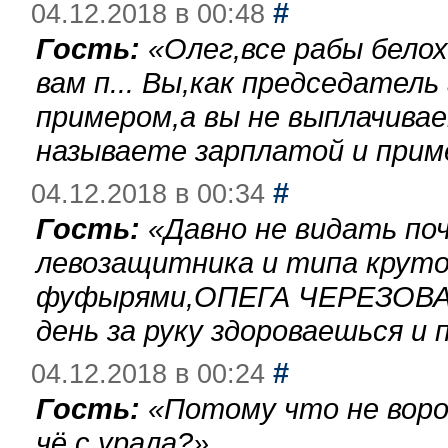
#
04.12.2018 в 00:48
Гость:
«
Олег,все рабы бело
вам п... Вы,как председател
примером,а вы не выплачива
называете зарплатой и при
#
04.12.2018 в 00:34
Гость:
«
Давно не видать по
левозащитника и типа круто
фуфырями,ОПЕГА ЧЕРЕЗОВА-
день за руку здороваешься и п
#
04.12.2018 в 00:24
Гость:
«
Потому что не воро
чё с урала?
»