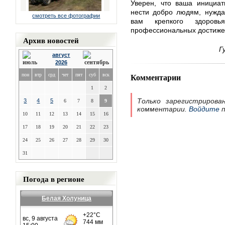
Уверен, что ваша инициат
нести добро людям, нужд
смотреть все фотографии
вам крепкого здоровья
профессиональных достиже
Архив новостей
Г
август
2026
Комментарии
пон
втр
срд
чет
пят
суб
вск
1
2
Только зарегистрирова
3
4
5
6
7
8
9
комментарии.
Войдите
п
10
11
12
13
14
15
16
17
18
19
20
21
22
23
24
25
26
27
28
29
30
31
Погода в регионе
Белая Холуница