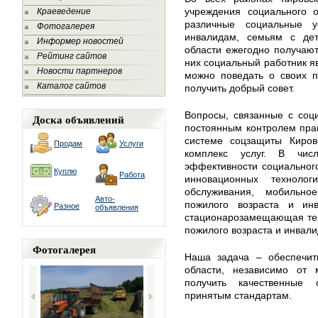
учреждения социального 
Краеведение
различные социальные у
Фотогалерея
инвалидам, семьям с дет
Информер новостей
области ежегодно получают
Рейтинг сайтов
них социальный работник я
Новости партнеров
можно поведать о своих п
Каталог сайтов
получить добрый совет.
Вопросы, связанные с соц
Доска объявлений
постоянным контролем прав
системе соцзащиты Киров
Продам
Услуги
комплекс услуг. В чис
эффективности социальног
Куплю
Работа
инновационных технолог
обслуживания, мобильно
Авто-
пожилого возраста и инв
Разное
объявления
стационарозамещающая тех
пожилого возраста и инвали
Фотогалерея
Наша задача – обеспечит
области, независимо от 
получить качественные 
принятым стандартам.