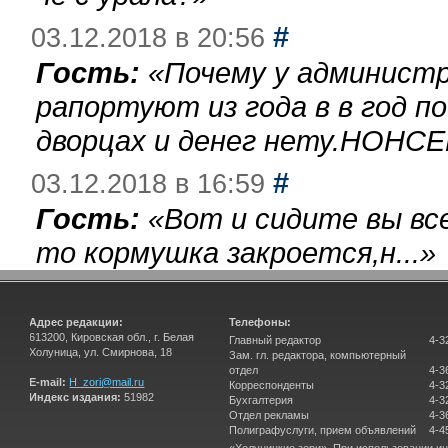
#
03.12.2018 в 20:56
Гость:
«
Почему у администр
рапортуют из года в в год п
дворцах и денег нету.НОНСЕ
#
03.12.2018 в 16:59
Гость:
«
Вот и сидите вы вс
то кормушка закроется,н...
»
Адрес редакции:
Телефоны:
613200, Кировская обл., г. Белая
Главный редактор
4-3
Холуница, ул. Смирнова, 18
Зам. гл. редактора, компьютерный
отдел
4-3
E-mail:
H_zori@mail.ru
Корреспонденты
4-3
Индекс издания:
51982
Бухгалтерия
4-3
Отдел рекламы
4-3
Полиграфуслуги, прием объявлений
4-4