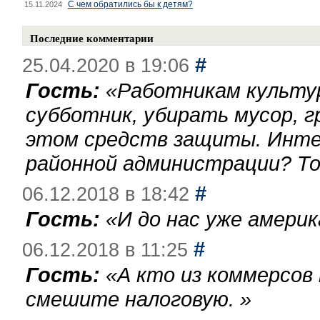
С чем обратились бы к детям?
15.11.2024
Последние комментарии
#
25.04.2020 в 19:06
Гость:
«
Работникам культу
субботник, убирать мусор, г
этом средств защиты. Инте
районной администрации? То
#
06.12.2018 в 18:42
Гость:
«
И до нас уже америк
#
06.12.2018 в 11:25
Гость:
«
А кто из коммерсов
смешите налоговую.
»