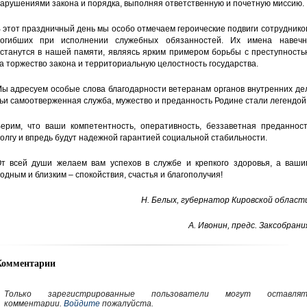
арушениями закона и порядка, выполняя ответственную и почетную миссию.
 этот праздничный день мы особо отмечаем героические подвиги сотруднико
огибших при исполнении служебных обязанностей. Их имена навечн
станутся в нашей памяти, являясь ярким примером борьбы с преступность
а торжество закона и территориальную целостность государства.
ы адресуем особые слова благодарности ветеранам органов внутренних де
ьи самоотверженная служба, мужество и преданность Родине стали легендой
ерим, что ваши компетентность, оперативность, беззаветная преданност
олгу и впредь будут надежной гарантией социальной стабильности.
т всей души желаем вам успехов в службе и крепкого здоровья, а ваши
одным и близким – спокойствия, счастья и благополучия!
Н. Белых, губернатор Кировской област
А. Ивонин, предс. Заксобрани
Комментарии
Только зарегистрированные пользователи могут оставлят
комментарии.
Войдите
пожалуйста.