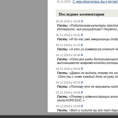
С чем обратились бы к детям
15.11.2024
Последние комментарии
#
25.04.2020 в 19:06
Гость:
«
Работникам культуры предлаг
Интересно, чья инициатива? Неужели
#
06.12.2018 в 18:42
Гость:
«
И до нас уже американцы добра
#
06.12.2018 в 11:25
Гость:
«
А кто из коммерсов платит 
#
04.12.2018 в 00:48
Гость:
«
Олег,все рабы белохолуницко
выплачиваете вовремя копейки,котор
#
04.12.2018 в 00:34
Гость:
«
Давно не видать почему то 
.Олег,ты с ними каждый день за руку зд
#
04.12.2018 в 00:24
Гость:
«
Потому что не воровать надо 
#
03.12.2018 в 20:56
Гость:
«
Почему у администрации всегд
нету.НОНСЕНС.
»
#
03.12.2018 в 16:59
Гость:
«
Вот и сидите вы все тут бара