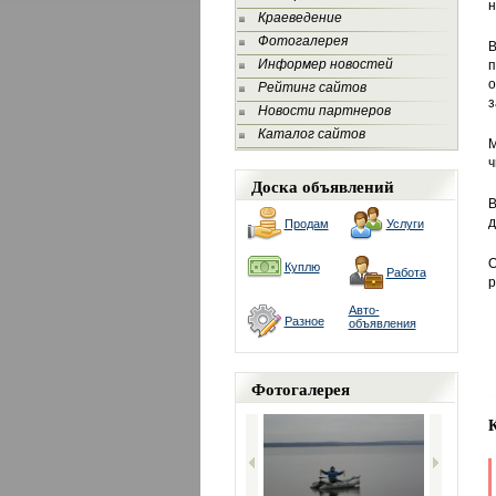
н
Краеведение
Фотогалерея
В
Информер новостей
п
о
Рейтинг сайтов
з
Новости партнеров
Каталог сайтов
М
ч
Доска объявлений
В
д
Продам
Услуги
О
Куплю
Работа
р
Авто-
Разное
объявления
Фотогалерея