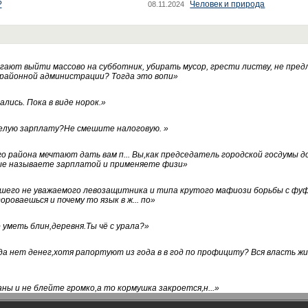
?
Человек и природа
08.11.2024
ают выйти массово на субботник, убирать мусор, грести листву, не пред
 районной администрации? Тогда это вопи
»
лись. Пока в виде норок.
»
белую зарплату?Не смешите налоговую.
»
го района мечтают дать вам п... Вы,как председатель городской госдумы 
ые называете зарплатой и применяете физи
»
нашего не уважаемого левозащитника и типа крутого мафиози борьбы с 
ороваешься и почему то язык в ж... по
»
уметь блин,деревня.Ты чё с урала?
»
а нет денег,хотя рапортуют из года в в год по профициту? Вся власть жи
ны и не блейте громко,а то кормушка закроется,н...
»