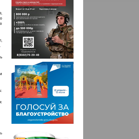
в,
о
ю
л,
.
ь
м
и.
я.
ь