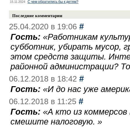
С чем обратились бы к детям?
15.11.2024
Последние комментарии
#
25.04.2020 в 19:06
Гость:
«
Работникам культу
субботник, убирать мусор, г
этом средств защиты. Инте
районной администрации? То
#
06.12.2018 в 18:42
Гость:
«
И до нас уже америк
#
06.12.2018 в 11:25
Гость:
«
А кто из коммерсов
смешите налоговую.
»