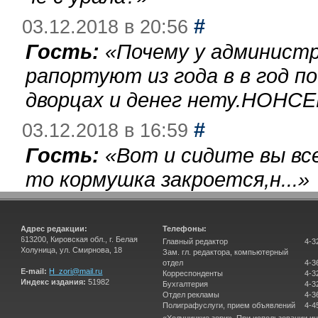
#
03.12.2018 в 20:56
Гость:
«
Почему у администр
рапортуют из года в в год п
дворцах и денег нету.НОНСЕ
#
03.12.2018 в 16:59
Гость:
«
Вот и сидите вы вс
то кормушка закроется,н...
»
Адрес редакции:
Телефоны:
613200, Кировская обл., г. Белая
Главный редактор
4-3
Холуница, ул. Смирнова, 18
Зам. гл. редактора, компьютерный
отдел
4-3
E-mail:
H_zori@mail.ru
Корреспонденты
4-3
Индекс издания:
51982
Бухгалтерия
4-3
Отдел рекламы
4-3
Полиграфуслуги, прием объявлений
4-4