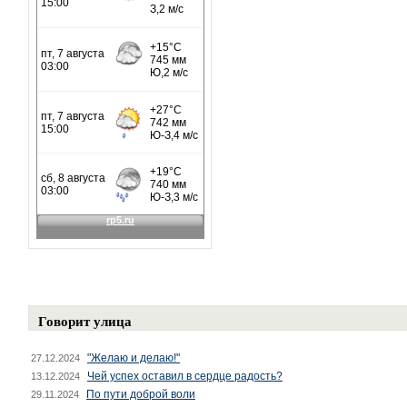
Говорит улица
"Желаю и делаю!"
27.12.2024
Чей успех оставил в сердце радость?
13.12.2024
По пути доброй воли
29.11.2024