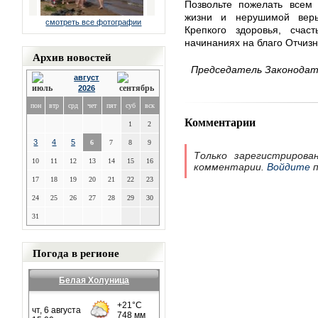
Позвольте пожелать всем 
жизни и нерушимой веры
смотреть все фотографии
Крепкого здоровья, счас
начинаниях на благо Отчизн
Архив новостей
Председатель Законодате
август
2026
пон
втр
срд
чет
пят
суб
вск
Комментарии
1
2
3
4
5
6
7
8
9
Только зарегистрирова
10
11
12
13
14
15
16
комментарии.
Войдите
п
17
18
19
20
21
22
23
24
25
26
27
28
29
30
31
Погода в регионе
Белая Холуница