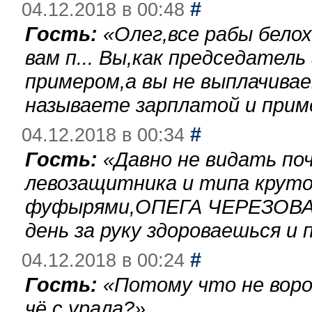
#
04.12.2018 в 00:48
Гость:
«
Олег,все рабы бело
вам п... Вы,как председател
примером,а вы не выплачива
называете зарплатой и при
#
04.12.2018 в 00:34
Гость:
«
Давно не видать по
левозащитника и типа круто
фуфырями,ОПЕГА ЧЕРЕЗОВА-
день за руку здороваешься и п
#
04.12.2018 в 00:24
Гость:
«
Потому что не воро
чё с урала?
»