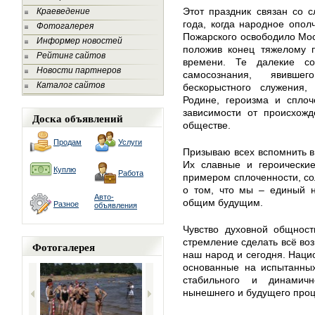
Этот праздник связан со 
Краеведение
года, когда народное опо
Фотогалерея
Пожарского освободило Мос
Информер новостей
положив конец тяжелому 
Рейтинг сайтов
времени. Те далекие со
Новости партнеров
самосознания, явивш
Каталог сайтов
бескорыстного служения,
Родине, героизма и сплоч
зависимости от происхожд
Доска объявлений
обществе.
Продам
Услуги
Призываю всех вспомнить в 
Их славные и героические
Куплю
Работа
примером сплоченности, со
о том, что мы – единый н
Авто-
общим будущим.
Разное
объявления
Чувство духовной общност
стремление сделать всё во
Фотогалерея
наш народ и сегодня. Наци
основанные на испытанных
стабильного и динамичн
нынешнего и будущего проц