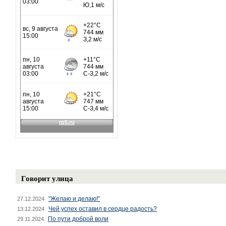
Говорит улица
"Желаю и делаю!"
27.12.2024
Чей успех оставил в сердце радость?
13.12.2024
По пути доброй воли
29.11.2024