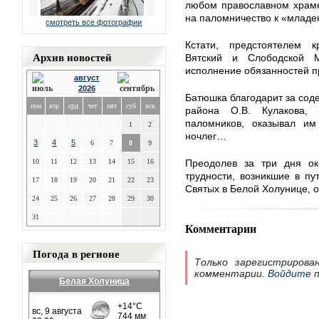
любом православном храме
на паломничество к «младе
смотреть все фотографии
Кстати, предстоятелем к
Архив новостей
Вятский и Слободской 
исполнение обязанностей п
август
2026
Батюшка благодарит за соде
пон
втр
срд
чет
пят
суб
вск
района О.В. Кулакова, 
паломников, оказывал и
1
2
ночлег…
3
4
5
6
7
8
9
10
11
12
13
14
15
16
Преодолев за три дня о
трудности, возникшие в пу
17
18
19
20
21
22
23
Святых в Белой Холунице, о
24
25
26
27
28
29
30
31
Комментарии
Погода в регионе
Только зарегистрирова
комментарии.
Войдите
п
Белая Холуница