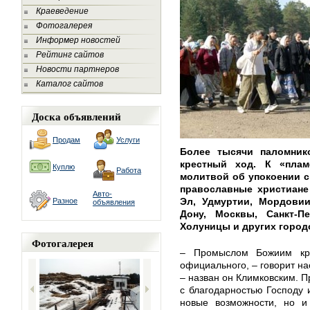
Краеведение
Фотогалерея
Информер новостей
Рейтинг сайтов
Новости партнеров
Каталог сайтов
Доска объявлений
Продам
Услуги
Более тысячи паломник
крестный ход. К «пла
Куплю
Работа
молитвой об упокоении 
православные христиане
Авто-
Эл, Удмуртии, Мордовии
Разное
объявления
Дону, Москвы, Санкт-П
Холуницы и других городо
Фотогалерея
– Промыслом Божиим кре
официального, – говорит на
– назван он Климковским. П
с благодарностью Господу 
новые возможности, но и 