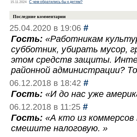
С чем обратились бы к детям?
15.11.2024
Последние комментарии
#
25.04.2020 в 19:06
Гость:
«
Работникам культу
субботник, убирать мусор, г
этом средств защиты. Инте
районной администрации? То
#
06.12.2018 в 18:42
Гость:
«
И до нас уже америк
#
06.12.2018 в 11:25
Гость:
«
А кто из коммерсов
смешите налоговую.
»