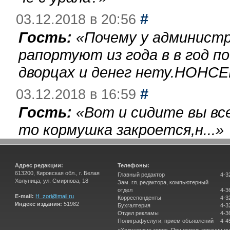
#
03.12.2018 в 20:56
Гость:
«
Почему у администр
рапортуют из года в в год п
дворцах и денег нету.НОНСЕ
#
03.12.2018 в 16:59
Гость:
«
Вот и сидите вы вс
то кормушка закроется,н...
»
Адрес редакции:
Телефоны:
613200, Кировская обл., г. Белая
Главный редактор
4-3
Холуница, ул. Смирнова, 18
Зам. гл. редактора, компьютерный
отдел
4-3
E-mail:
H_zori@mail.ru
Корреспонденты
4-3
Индекс издания:
51982
Бухгалтерия
4-3
Отдел рекламы
4-3
Полиграфуслуги, прием объявлений
4-4