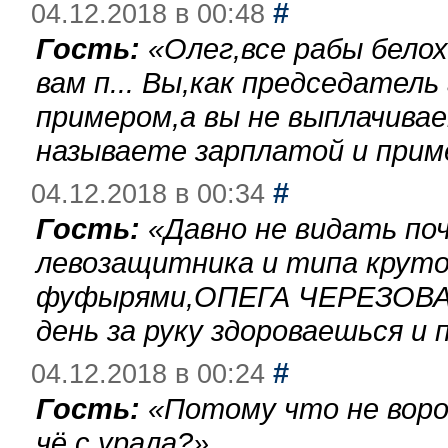
#
04.12.2018 в 00:48
Гость:
«
Олег,все рабы бело
вам п... Вы,как председател
примером,а вы не выплачива
называете зарплатой и при
#
04.12.2018 в 00:34
Гость:
«
Давно не видать по
левозащитника и типа круто
фуфырями,ОПЕГА ЧЕРЕЗОВА-
день за руку здороваешься и п
#
04.12.2018 в 00:24
Гость:
«
Потому что не воро
чё с урала?
»