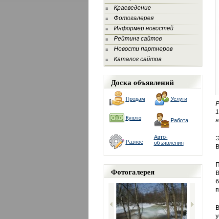
Краеведение
Фотогалерея
Информер новостей
Рейтинг сайтов
Новости партнеров
Каталог сайтов
Доска объявлений
Продам
Услуги
Р
1
Куплю
г
Работа
Авто-
Э
Разное
объявления
В
П
Фотогалерея
В
б
п
В