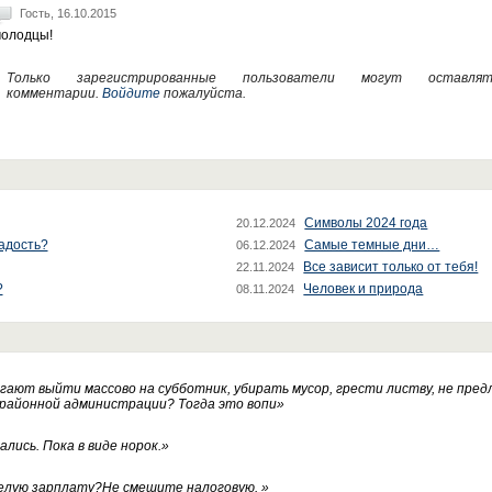
Гость, 16.10.2015
олодцы!
Только зарегистрированные пользователи могут оставлят
комментарии.
Войдите
пожалуйста.
Символы 2024 года
20.12.2024
радость?
Самые темные дни…
06.12.2024
Все зависит только от тебя!
22.11.2024
?
Человек и природа
08.11.2024
ают выйти массово на субботник, убирать мусор, грести листву, не пред
 районной администрации? Тогда это вопи
»
лись. Пока в виде норок.
»
белую зарплату?Не смешите налоговую.
»