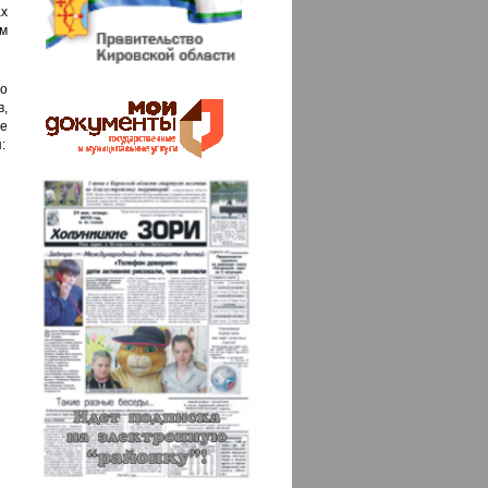
ах
ым
о
,
е
: