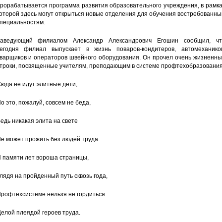
рорабатывается программа развития образовательного учреждения, в рамк
оторой здесь могут открыться новые отделения для обучения востребованн
пециальностям.
аведующий филиалом Александр Александрович Егошин сообщил, чт
егодня филиал выпускает в жизнь поваров-кондитеров, автомехаников
варщиков и операторов швейного оборудования. Он прочел очень жизненны
троки, посвященные учителям, преподающим в системе профтехобразования
юда не идут элитные дети,
о это, пожалуй, совсем не беда,
едь никакая элита на свете
е может прожить без людей труда.
 памяти лет вороша страницы,
лядя на пройденный путь сквозь года,
рофтехсистеме нельзя не гордиться
елой плеядой героев труда.