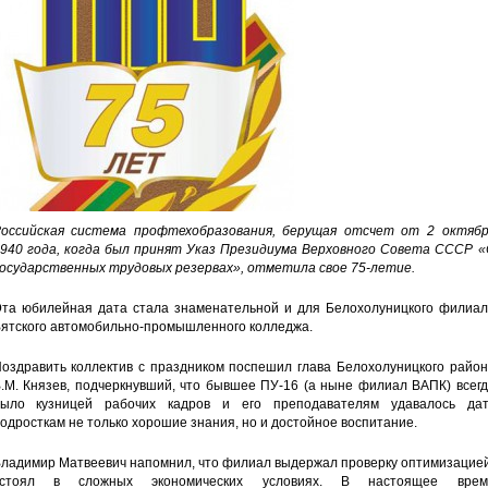
оссийская система профтехобразования, берущая отсчет от 2 октябр
940 года, когда был принят Указ Президиума Верховного Совета СССР «
осударственных трудовых резервах», отметила свое 75-летие.
та юбилейная дата стала знаменательной и для Белохолуницкого филиал
ятского автомобильно-промышленного колледжа.
оздравить коллектив с праздником поспешил глава Белохолуницкого район
.М. Князев, подчеркнувший, что бывшее ПУ-16 (а ныне филиал ВАПК) всег
ыло кузницей рабочих кадров и его преподавателям удавалось дат
одросткам не только хорошие знания, но и достойное воспитание.
ладимир Матвеевич напомнил, что филиал выдержал проверку оптимизацией
устоял в сложных экономических условиях. В настоящее врем