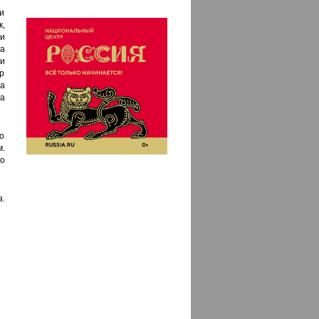
и
,
и
а
и
р
а
а
о
.
го
.