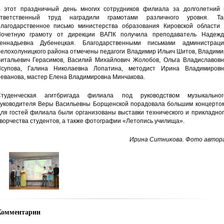
 этот праздничный день многих сотрудников филиала за долголетний 
тветственный труд наградили грамотами различного уровня. Так
лагодарственное письмо министерства образования Кировской области 
очетную грамоту от дирекции ВАПК получила преподаватель Надежд
еннадьевна Дубенецкая. Благодарственными письмами администраци
елохолуницкого района отмечены педагоги Владимир Ильич Шитов, Владими
итальевич Герасимов, Василий Михайлович Жолобов, Ольга Владиславовн
супова, Галина Николаевна Лопатина, методист Ирина Владимировн
еванова, мастер Елена Владимировна Минчакова.
туденческая агитбригада филиала под руководством музыкальног
уководителя Веры Васильевны Борщенской порадовала большим концертом
ля гостей филиала были организованы выставки технического и прикладно
ворчества студентов, а также фотографии «Летопись училища».
Ирина Ситникова. Фото автора
Комментарии