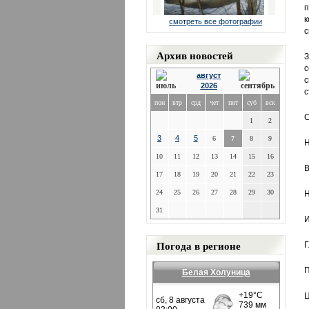
п
к
смотреть все фотографии
с
Архив новостей
З
с
август
с
2026
с
пон
втр
срд
чет
пят
суб
вск
С
1
2
3
4
5
6
7
8
9
Н
10
11
12
13
14
15
16
В
17
18
19
20
21
22
23
24
25
26
27
28
29
30
Н
31
И
Погода в регионе
Г
П
Белая Холуница
Ц