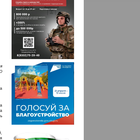
я
О
а
а
да
ь
,
я