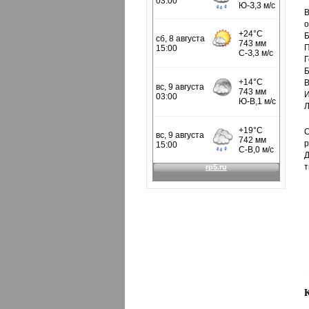
В
о
Б
П
Г
Б
В
И
Л
С
р
Д
т