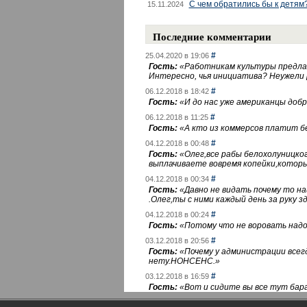
С чем обратились бы к детям
15.11.2024
Последние комментарии
#
25.04.2020 в 19:06
Гость:
«
Работникам культуры предлаг
Интересно, чья инициатива? Неужели
#
06.12.2018 в 18:42
Гость:
«
И до нас уже американцы добра
#
06.12.2018 в 11:25
Гость:
«
А кто из коммерсов платит 
#
04.12.2018 в 00:48
Гость:
«
Олег,все рабы белохолуницко
выплачиваете вовремя копейки,котор
#
04.12.2018 в 00:34
Гость:
«
Давно не видать почему то 
.Олег,ты с ними каждый день за руку зд
#
04.12.2018 в 00:24
Гость:
«
Потому что не воровать надо 
#
03.12.2018 в 20:56
Гость:
«
Почему у администрации всегд
нету.НОНСЕНС.
»
#
03.12.2018 в 16:59
Гость:
«
Вот и сидите вы все тут бара