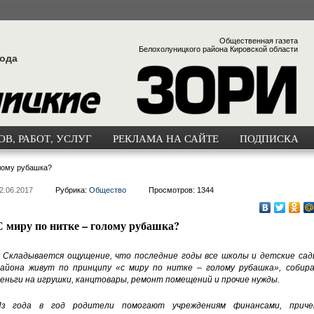
Общественная газета
Белохолуницкого района Кировской области
года
В, РАБОТ, УСЛУГ
РЕКЛАМА НА САЙТЕ
ПОДПИСКА
олому рубашка?
2.06.2017
Рубрика:
Общество
Просмотров: 1344
С миру по нитке – голому рубашка?
 Складывается ощущение, что последние годы все школы и детские сад
айона живут по принципу «с миру по нитке – голому рубашка», собира
еньги на игрушки, канцтовары, ремонт помещений и прочие нужды.
Из года в год родители помогают учреждениям финансами, приче