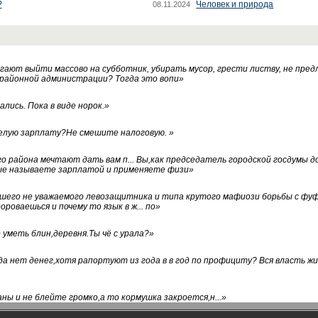
?
Человек и природа
08.11.2024
ают выйти массово на субботник, убирать мусор, грести листву, не пред
 районной администрации? Тогда это вопи
»
лись. Пока в виде норок.
»
белую зарплату?Не смешите налоговую.
»
го района мечтают дать вам п... Вы,как председатель городской госдумы 
ые называете зарплатой и применяете физи
»
нашего не уважаемого левозащитника и типа крутого мафиози борьбы с 
ороваешься и почему то язык в ж... по
»
уметь блин,деревня.Ты чё с урала?
»
а нет денег,хотя рапортуют из года в в год по профициту? Вся власть жи
ны и не блейте громко,а то кормушка закроется,н...
»