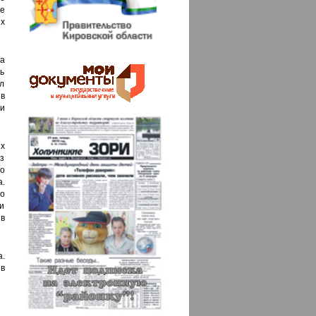
ые
х
ва
ь
л
в
и
х
з
о
.
о
и
в
.
 в