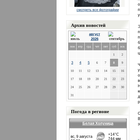
о
п
смотреть все фотографии
у
Архив новостей
Э
п
август
п
2026
пон
втр
срд
чет
пят
суб
вск
б
ц
1
2
3
4
5
6
7
8
9
Ч
у
10
11
12
13
14
15
16
о
17
18
19
20
21
22
23
в
Н
24
25
26
27
28
29
30
к
31
д
р
Погода в регионе
О
В
Белая Холуница
э