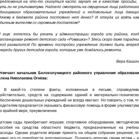
редложения на что-то скинуться часто звучат не в качестве просьбы, 
уть ли не ультиматума. Надоело смотреть на смущенные лица работнико
бнищавших образовательных учреждений и недовольные лица дающих
очему в бюджете района постоянно нет денег? И откуда их взять нам
бычным жителям со скромным достатком?
 еще: хотелось бы узнать у администрации города или района, когд
апланирован ремонт детского сада «Ромашка»? Здесь скоро даже парадны
ход развалится! По времени постройки учреждение должно быть вперед
череди других детсадов города, которые уже дождались ремонта.
Вера Кашина
твечает начальник Белохолуницкого районного управления образовани
лена Николаевна Огнёва:
– В какой-то степени факты, изложенные в письме, справедливы
ействительно, средств на содержание зданий и материально-техническо
беспечение дошкольных учреждений не всегда хватает. Но говорить о том, ч
одителям предлагается оказывать финансовую помощь в форме ультиматума
о крайней мере, преувеличение.
етские сады приобретают игрушки, спортивное оборудование, методически
особия на средства областного бюджета, предназначенные на учебны
асходы. Однако родители вправе принять на общем собрании решение, чт
ужно что-то приобрести дополнительно. Подарить игрушки своим детям – 