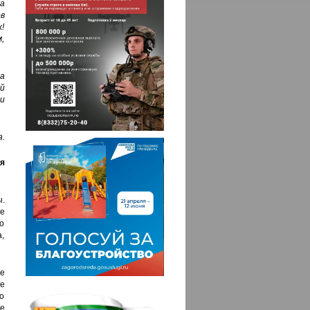
а
в
!
,
а
й
и
.
я
.
е
то
,
е
е
о
не