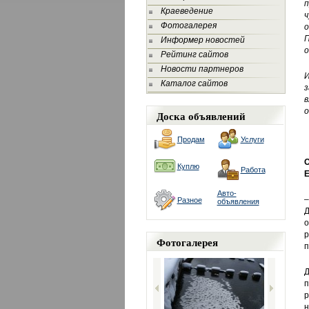
п
Краеведение
ч
Фотогалерея
о
П
Информер новостей
о
Рейтинг сайтов
Новости партнеров
И
Каталог сайтов
з
в
о
Доска объявлений
Продам
Услуги
О
Куплю
Работа
Е
Авто-
Разное
объявления
Д
о
р
Фотогалерея
п
Д
п
р
н