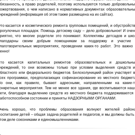
бязанность, а право родителей, поэтому используются только добровольн
ожертвования, о чем написано в нормативных документах образовательны
чреждений (информация об этом также размещена на их сайтах).
то касается и косметического ремонта групповых помещений, и обустройст
рогулочных площадок. Помощь детскому саду – дело добровольное! И очен
риятно, что многие родители это понимают. Коллективы детсадов и шко
благодарны своим добрым помощникам за поддержку и участие 
лаготворительных мероприятиях, проведении каких-то работ. Это важно 
енно!
то касается капитальных ремонтов образовательных и дошкольны
чреждений, то они возможны только при условии выделения средств и
бластного или федерального бюджетов. Белохолуницкий район участвует в
сех программах, предполагающих софинансирование из местного бюджета
о они, как правило, бывают адресными, направленными на какие-т
онкретные мероприятия. Тем не менее все здания, где воспитываются наш
ети, благодаря выделению средств из местного бюджета поддерживаются 
аботоспособном состоянии и приняты НАДЗОРНЫМИ ОРГАНАМИ.
чень хорошо, что проблемы образования волнуют жителей района
оспитание детей – общая задача родителей и педагогов, и мы должны быть
том деле союзниками и единомышленниками.