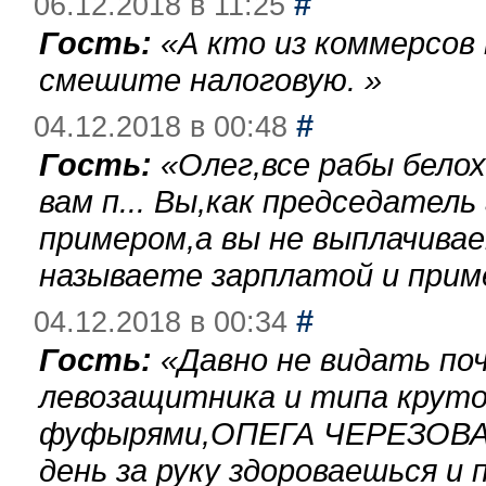
#
06.12.2018 в 11:25
Гость:
«
А кто из коммерсов
смешите налоговую.
»
#
04.12.2018 в 00:48
Гость:
«
Олег,все рабы бело
вам п... Вы,как председател
примером,а вы не выплачива
называете зарплатой и при
#
04.12.2018 в 00:34
Гость:
«
Давно не видать по
левозащитника и типа круто
фуфырями,ОПЕГА ЧЕРЕЗОВА-
день за руку здороваешься и п