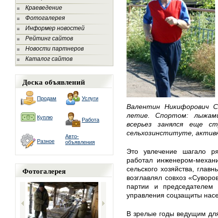
Краеведение
Фотогалерея
Информер новостей
Рейтинг сайтов
Новости партнеров
Каталог сайтов
Доска объявлений
Продам
Услуги
Валентин Никифорович С
летие. Спортом: лыжам
Куплю
Работа
всерьез занялся еще ст
сельхозинституте, активно
Авто-
Разное
объявления
Это увлечение шагало ря
работал инженером-механи
сельского хозяйства, глав
Фотогалерея
возглавлял совхоз «Суворо
партии и председателем 
управления соцзащиты нас
В зрелые годы ведущим дл