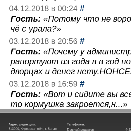
#
04.12.2018 в 00:24
Гость:
«
Потому что не воро
чё с урала?
»
#
03.12.2018 в 20:56
Гость:
«
Почему у администр
рапортуют из года в в год п
дворцах и денег нету.НОНСЕ
#
03.12.2018 в 16:59
Гость:
«
Вот и сидите вы вс
то кормушка закроется,н...
»
Адрес редакции:
Телефоны:
613200, Кировская обл., г. Белая
Главный редактор
4-3