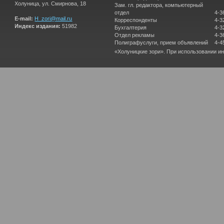
Холуница, ул. Смирнова, 18
Зам. гл. редактора, компьютерный
отдел
4-3
E-mail:
H_zori@mail.ru
Корреспонденты
4-3
Индекс издания:
51982
Бухгалтерия
4-3
Отдел рекламы
4-3
Полиграфуслуги, прием объявлений
4-4
«Холуницкие зори». При использовании и