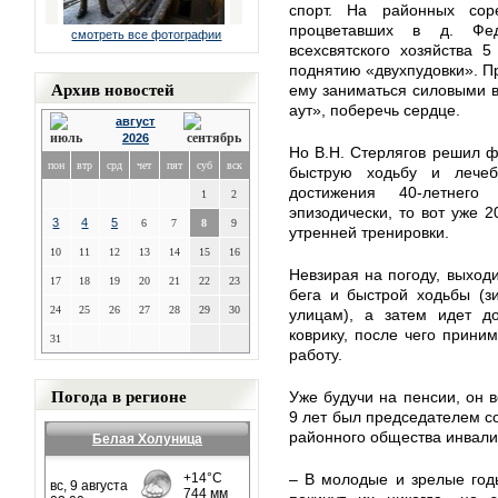
спорт. На районных сор
процветавших в д. Фед
смотреть все фотографии
всехсвятского хозяйства 
поднятию «двухпудовки». Пр
Архив новостей
ему заниматься силовыми в
аут», поберечь сердце.
август
2026
Но В.Н. Стерлягов решил фи
пон
втр
срд
чет
пят
суб
вск
быструю ходьбу и лечеб
достижения 40-летнего
1
2
эпизодически, то вот уже 2
3
4
5
6
7
8
9
утренней тренировки.
10
11
12
13
14
15
16
Невзирая на погоду, выходи
17
18
19
20
21
22
23
бега и быстрой ходьбы (з
24
25
26
27
28
29
30
улицам), а затем идет д
коврику, после чего прини
31
работу.
Погода в регионе
Уже будучи на пенсии, он 
9 лет был председателем со
районного общества инвали
Белая Холуница
– В молодые и зрелые год