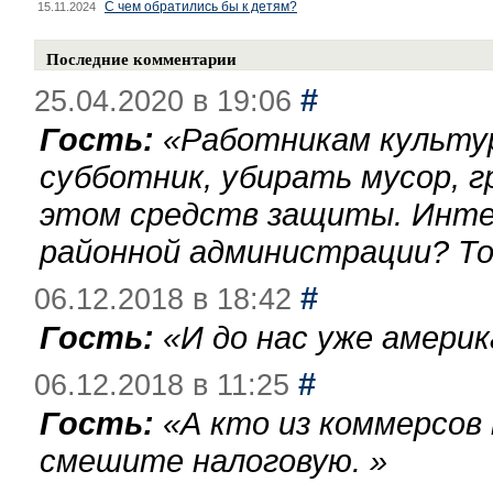
С чем обратились бы к детям?
15.11.2024
Последние комментарии
#
25.04.2020 в 19:06
Гость:
«
Работникам культу
субботник, убирать мусор, г
этом средств защиты. Инте
районной администрации? То
#
06.12.2018 в 18:42
Гость:
«
И до нас уже америк
#
06.12.2018 в 11:25
Гость:
«
А кто из коммерсов
смешите налоговую.
»