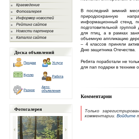
Краеведение
В последний зимний меся
Фотогалерея
природоохранную напр
Информер новостей
информационный стенд, по
Рейтинг сайтов
подготовительной группой
Новости партнеров
для птиц, а в рамках зан
Каталог сайтов
объемную аппликацию дерев
– 4 классов приняли акти
Дню защитника Отечества.
Доска объявлений
Ребята поработали не тольк
Продам
Услуги
для пап подарки в технике 
Куплю
Работа
Авто-
Разное
объявления
Комментарии
Фотогалерея
Только зарегистрирова
комментарии.
Войдите
п