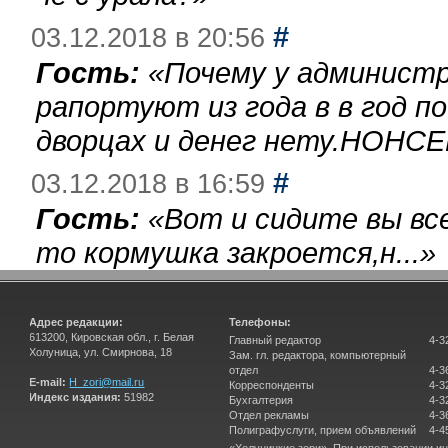
#
03.12.2018 в 20:56
Гость:
«
Почему у администр
рапортуют из года в в год п
дворцах и денег нету.НОНСЕ
#
03.12.2018 в 16:59
Гость:
«
Вот и сидите вы вс
то кормушка закроется,н...
»
Адрес редакции:
Телефоны:
613200, Кировская обл., г. Белая
Главный редактор
4-3
Холуница, ул. Смирнова, 18
Зам. гл. редактора, компьютерный
отдел
4-3
E-mail:
H_zori@mail.ru
Корреспонденты
4-3
Индекс издания:
51982
Бухгалтерия
4-3
Отдел рекламы
4-3
Полиграфуслуги, прием объявлений
4-4