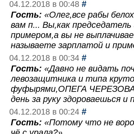
#
04.12.2018 в 00:48
Гость:
«
Олег,все рабы бело
вам п... Вы,как председател
примером,а вы не выплачива
называете зарплатой и при
#
04.12.2018 в 00:34
Гость:
«
Давно не видать по
левозащитника и типа круто
фуфырями,ОПЕГА ЧЕРЕЗОВА-
день за руку здороваешься и п
#
04.12.2018 в 00:24
Гость:
«
Потому что не воро
чё с урала?
»