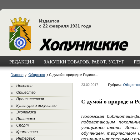
Издается
с 22 февраля 1931 года
РЕДАКЦИЯ
ЗАКУПКИ ТОВАРОВ, РАБОТ, УСЛУГ
РЕ
Главная
Общество
С думой о природе и Родине…
23.02.2017
Рубрика:
Общество
Новости
Общество
Происшествия
С думой о природе и 
Культура и искусство
Экономика
Поломская библиотека-ф
Политика
подрастающим поколени
Спорт
учащимися школы. Здесь
Кроме того
обучением, творчеством и
Интервью
познания интересным и по