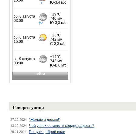
Говорит улица
"Желаю и делаю!"
27.12.2024
Чей успех оставил в сердце радость?
13.12.2024
По пути доброй воли
29.11.2024