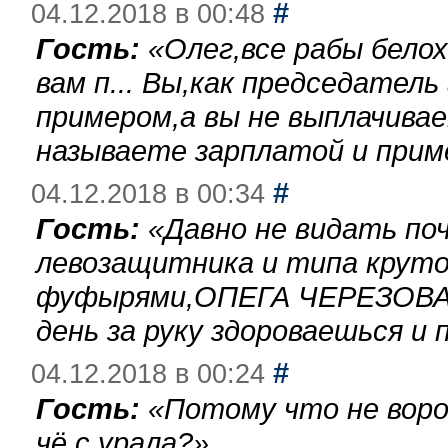
#
04.12.2018 в 00:48
Гость:
«
Олег,все рабы бело
вам п... Вы,как председател
примером,а вы не выплачива
называете зарплатой и при
#
04.12.2018 в 00:34
Гость:
«
Давно не видать по
левозащитника и типа круто
фуфырями,ОПЕГА ЧЕРЕЗОВА-
день за руку здороваешься и п
#
04.12.2018 в 00:24
Гость:
«
Потому что не воро
чё с урала?
»