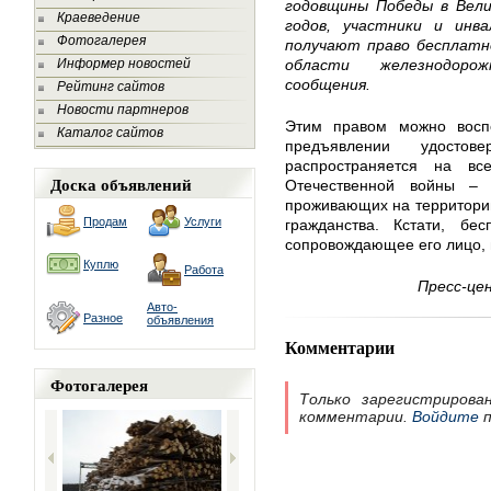
годовщины Победы в Вели
Краеведение
годов, участники и инв
Фотогалерея
получают право бесплатн
Информер новостей
области железнодоро
сообщения.
Рейтинг сайтов
Новости партнеров
Этим правом можно воспо
Каталог сайтов
предъявлении удостов
распространяется на вс
Доска объявлений
Отечественной войны – 
проживающих на территории
Продам
Услуги
гражданства. Кстати, бе
сопровождающее его лицо, 
Куплю
Работа
Пресс-це
Авто-
Разное
объявления
Комментарии
Фотогалерея
Только зарегистрирова
комментарии.
Войдите
п