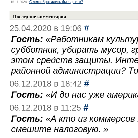
С чем обратились бы к детям?
15.11.2024
Последние комментарии
#
25.04.2020 в 19:06
Гость:
«
Работникам культу
субботник, убирать мусор, г
этом средств защиты. Инте
районной администрации? То
#
06.12.2018 в 18:42
Гость:
«
И до нас уже америк
#
06.12.2018 в 11:25
Гость:
«
А кто из коммерсов
смешите налоговую.
»