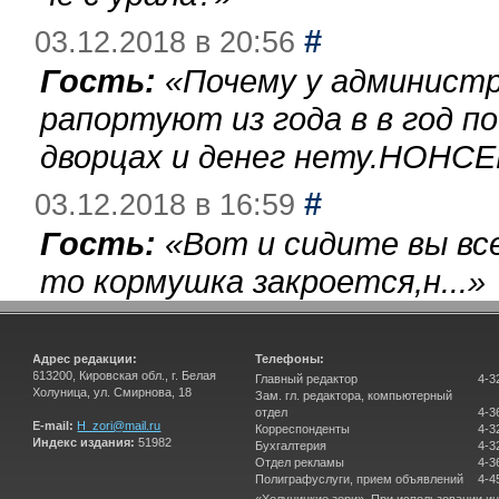
#
03.12.2018 в 20:56
Гость:
«
Почему у администр
рапортуют из года в в год п
дворцах и денег нету.НОНСЕ
#
03.12.2018 в 16:59
Гость:
«
Вот и сидите вы вс
то кормушка закроется,н...
»
Адрес редакции:
Телефоны:
613200, Кировская обл., г. Белая
Главный редактор
4-3
Холуница, ул. Смирнова, 18
Зам. гл. редактора, компьютерный
отдел
4-3
E-mail:
H_zori@mail.ru
Корреспонденты
4-3
Индекс издания:
51982
Бухгалтерия
4-3
Отдел рекламы
4-3
Полиграфуслуги, прием объявлений
4-4