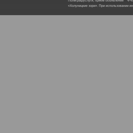
Полиграфуслуги, прием объявлений
4-4
«Холуницкие зори». При использовании и