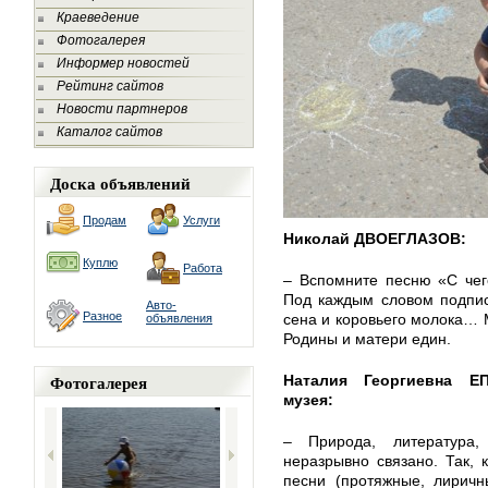
Краеведение
Фотогалерея
Информер новостей
Рейтинг сайтов
Новости партнеров
Каталог сайтов
Доска объявлений
Продам
Услуги
Николай ДВОЕГЛАЗОВ:
Куплю
Работа
– Вспомните песню «С чег
Под каждым словом подпис
Авто-
Разное
сена и коровьего молока… М
объявления
Родины и матери един.
Фотогалерея
Наталия Георгиевна Е
музея:
– Природа, литература
неразрывно связано. Так,
песни (протяжные, лиричн