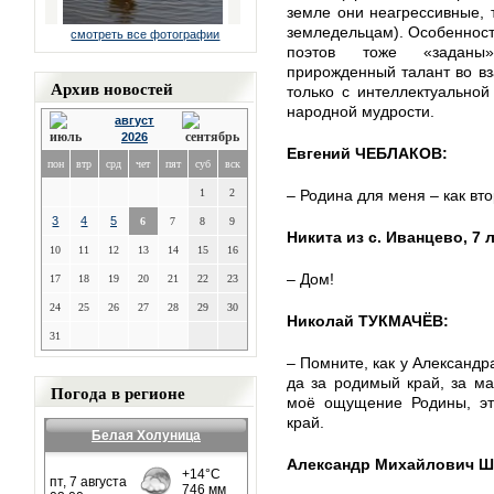
земле они неагрессивные, 
земледельцам). Особенност
смотреть все фотографии
поэтов тоже «заданы»
прирожденный талант во в
Архив новостей
только с интеллектуальной
народной мудрости.
август
2026
Евгений ЧЕБЛАКОВ:
пон
втр
срд
чет
пят
суб
вск
1
2
– Родина для меня – как вт
3
4
5
6
7
8
9
Никита из с. Иванцево, 7 л
10
11
12
13
14
15
16
– Дом!
17
18
19
20
21
22
23
24
25
26
27
28
29
30
Николай ТУКМАЧЁВ:
31
– Помните, как у Александр
да за родимый край, за ма
Погода в регионе
моё ощущение Родины, эт
край.
Белая Холуница
Александр Михайлович 