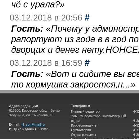
чё с урала?
»
#
03.12.2018 в 20:56
Гость:
«
Почему у администр
рапортуют из года в в год п
дворцах и денег нету.НОНСЕ
#
03.12.2018 в 16:59
Гость:
«
Вот и сидите вы вс
то кормушка закроется,н...
»
Адрес редакции:
Телефоны:
613200, Кировская обл., г. Белая
Главный редактор
4-3
Холуница, ул. Смирнова, 18
Зам. гл. редактора, компьютерный
отдел
4-3
E-mail:
H_zori@mail.ru
Корреспонденты
4-3
Индекс издания:
51982
Бухгалтерия
4-3
Отдел рекламы
4-3