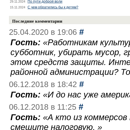
По пути доброй воли
29.11.2024
С чем обратились бы к детям?
15.11.2024
Последние комментарии
#
25.04.2020 в 19:06
Гость:
«
Работникам культу
субботник, убирать мусор, г
этом средств защиты. Инте
районной администрации? То
#
06.12.2018 в 18:42
Гость:
«
И до нас уже америк
#
06.12.2018 в 11:25
Гость:
«
А кто из коммерсов
смешите налоговую.
»