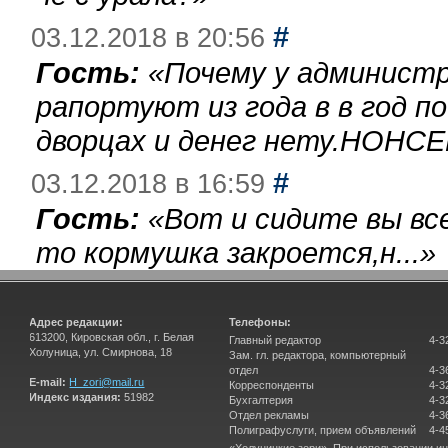
#
03.12.2018 в 20:56
Гость:
«
Почему у администр
рапортуют из года в в год п
дворцах и денег нету.НОНСЕ
#
03.12.2018 в 16:59
Гость:
«
Вот и сидите вы вс
то кормушка закроется,н...
»
Адрес редакции:
Телефоны:
613200, Кировская обл., г. Белая
Главный редактор
4-3
Холуница, ул. Смирнова, 18
Зам. гл. редактора, компьютерный
отдел
4-3
E-mail:
H_zori@mail.ru
Корреспонденты
4-3
Индекс издания:
51982
Бухгалтерия
4-3
Отдел рекламы
4-3
Полиграфуслуги, прием объявлений
4-4