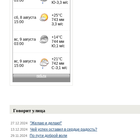
Говорит улица
"Желаю и делаю!"
27.12.2024
Чей успех оставил в сердце радость?
13.12.2024
По пути доброй воли
29.11.2024