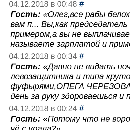
#
04.12.2018 в 00:48
Гость:
«
Олег,все рабы бело
вам п... Вы,как председател
примером,а вы не выплачива
называете зарплатой и при
#
04.12.2018 в 00:34
Гость:
«
Давно не видать по
левозащитника и типа круто
фуфырями,ОПЕГА ЧЕРЕЗОВА-
день за руку здороваешься и п
#
04.12.2018 в 00:24
Гость:
«
Потому что не воро
чё с урала?
»