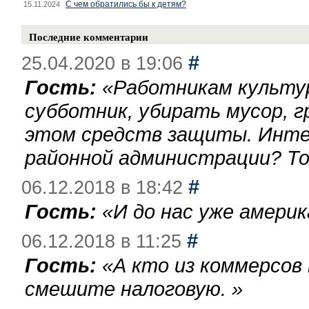
С чем обратились бы к детям?
15.11.2024
Последние комментарии
#
25.04.2020 в 19:06
Гость:
«
Работникам культу
субботник, убирать мусор, г
этом средств защиты. Инте
районной администрации? То
#
06.12.2018 в 18:42
Гость:
«
И до нас уже америк
#
06.12.2018 в 11:25
Гость:
«
А кто из коммерсов
смешите налоговую.
»