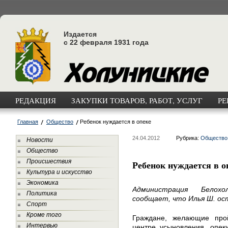
Издается
с 22 февраля 1931 года
РЕДАКЦИЯ
ЗАКУПКИ ТОВАРОВ, РАБОТ, УСЛУГ
РЕ
Главная
Общество
Ребенок нуждается в опеке
24.04.2012
Рубрика:
Общество
Новости
Общество
Происшествия
Ребенок нуждается в о
Культура и искусство
Экономика
Администрация Белохо
Политика
сообщает, что Илья Ш. ос
Спорт
Кроме того
Граждане, желающие про
Интервью
центре усыновления, опек