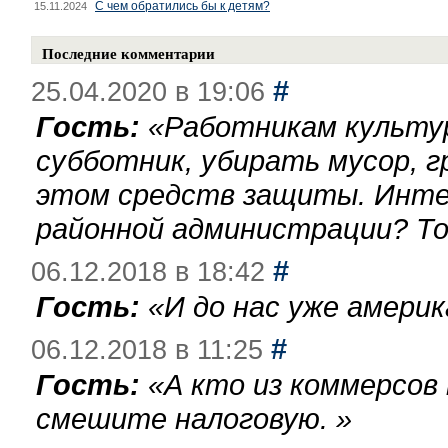
С чем обратились бы к детям?
15.11.2024
Последние комментарии
#
25.04.2020 в 19:06
Гость:
«
Работникам культу
субботник, убирать мусор, г
этом средств защиты. Инте
районной администрации? То
#
06.12.2018 в 18:42
Гость:
«
И до нас уже америк
#
06.12.2018 в 11:25
Гость:
«
А кто из коммерсов
смешите налоговую.
»