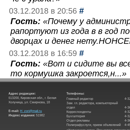
#
03.12.2018 в 20:56
Гость:
«
Почему у администр
рапортуют из года в в год п
дворцах и денег нету.НОНСЕ
#
03.12.2018 в 16:59
Гость:
«
Вот и сидите вы вс
то кормушка закроется,н...
»
Адрес редакции:
Телефоны:
613200, Кировская обл., г. Белая
Главный редактор
4-3
Холуница, ул. Смирнова, 18
Зам. гл. редактора, компьютерный
отдел
4-3
E-mail:
H_zori@mail.ru
Корреспонденты
4-3
Индекс издания:
51982
Бухгалтерия
4-3
Отдел рекламы
4-3
Полиграфуслуги, прием объявлений
4-4