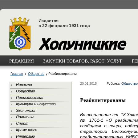
Издается
с 22 февраля 1931 года
РЕДАКЦИЯ
ЗАКУПКИ ТОВАРОВ, РАБОТ, УСЛУГ
РЕ
Главная
Общество
Реабилитированы
20.01.2015
Рубрика:
Общество
Новости
Общество
Происшествия
Реабилитированы
Культура и искусство
Экономика
Во исполнение ст. 18 Зако
Политика
№ 1761-1 «О реабилита
Спорт
сообщаем о лицах, подве
Кроме того
территории Белохолуни
Интервью
реабилитированных УМВД 