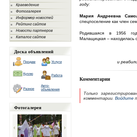
году:
Краеведение
Фотогалерея
Мария Андреевна Само
Информер новостей
спецпоселение как член сем
Рейтинг сайтов
Новости партнеров
Родившаяся в 1956 го
Каталог сайтов
Малащицкая – находилась с
Доска объявлений
и реабил
Продам
Услуги
Куплю
Работа
Комментарии
Авто-
Разное
объявления
Только зарегистрирова
комментарии.
Войдите
п
Фотогалерея