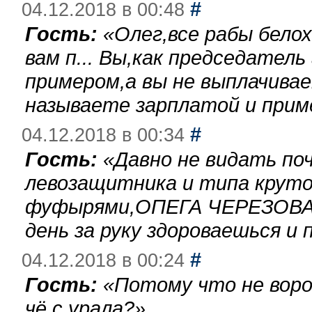
#
04.12.2018 в 00:48
Гость:
«
Олег,все рабы бело
вам п... Вы,как председател
примером,а вы не выплачива
называете зарплатой и при
#
04.12.2018 в 00:34
Гость:
«
Давно не видать по
левозащитника и типа круто
фуфырями,ОПЕГА ЧЕРЕЗОВА-
день за руку здороваешься и п
#
04.12.2018 в 00:24
Гость:
«
Потому что не воро
чё с урала?
»