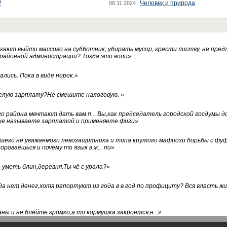
?
Человек и природа
08.11.2024
ают выйти массово на субботник, убирать мусор, грести листву, не пред
 районной администрации? Тогда это вопи
»
лись. Пока в виде норок.
»
белую зарплату?Не смешите налоговую.
»
го района мечтают дать вам п... Вы,как председатель городской госдумы 
ые называете зарплатой и применяете физи
»
нашего не уважаемого левозащитника и типа крутого мафиози борьбы с 
ороваешься и почему то язык в ж... по
»
уметь блин,деревня.Ты чё с урала?
»
а нет денег,хотя рапортуют из года в в год по профициту? Вся власть жи
ны и не блейте громко,а то кормушка закроется,н...
»