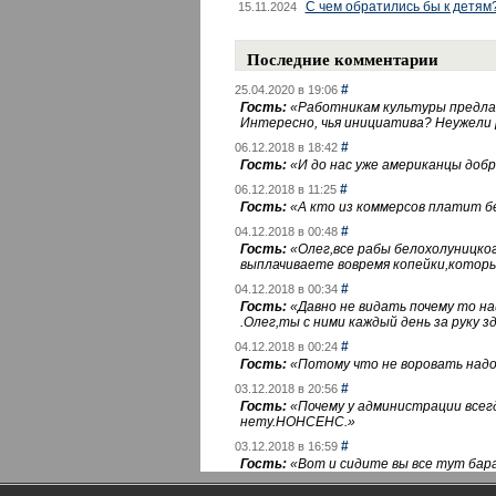
С чем обратились бы к детям
15.11.2024
Последние комментарии
#
25.04.2020 в 19:06
Гость:
«
Работникам культуры предлаг
Интересно, чья инициатива? Неужели
#
06.12.2018 в 18:42
Гость:
«
И до нас уже американцы добра
#
06.12.2018 в 11:25
Гость:
«
А кто из коммерсов платит 
#
04.12.2018 в 00:48
Гость:
«
Олег,все рабы белохолуницко
выплачиваете вовремя копейки,котор
#
04.12.2018 в 00:34
Гость:
«
Давно не видать почему то 
.Олег,ты с ними каждый день за руку зд
#
04.12.2018 в 00:24
Гость:
«
Потому что не воровать надо 
#
03.12.2018 в 20:56
Гость:
«
Почему у администрации всегд
нету.НОНСЕНС.
»
#
03.12.2018 в 16:59
Гость:
«
Вот и сидите вы все тут бара