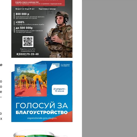
о
ко
о
е
–
о
х