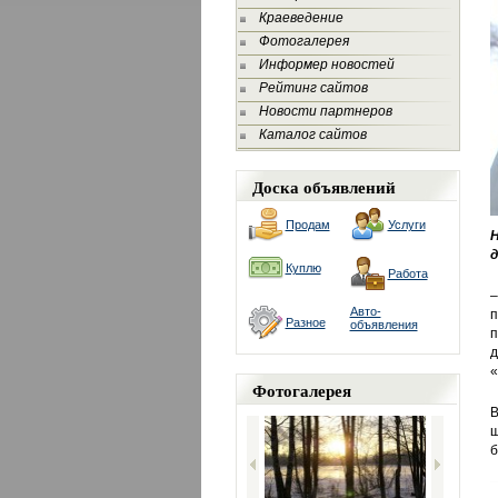
Краеведение
Фотогалерея
Информер новостей
Рейтинг сайтов
Новости партнеров
Каталог сайтов
Доска объявлений
Продам
Услуги
Н
д
Куплю
Работа
–
Авто-
п
Разное
объявления
д
«
Фотогалерея
В
ш
б