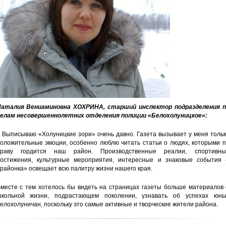
аталия Вениаминовна ХОХРИНА, старший инспектор подразделения п
елам несовершеннолетних отделения полиции «Белохолуницкое»:
 Выписываю «Холуницкие зори» очень давно. Газета вызывает у меня толь
оложительные эмоции, особенно люблю читать статьи о людях, которыми п
праву гордится наш район. Производственные реалии, спортивны
остижения, культурные мероприятия, интересные и знаковые события 
районка» освещает всю палитру жизни нашего края.
месте с тем хотелось бы видеть на страницах газеты больше материалов 
кольной жизни, подрастающем поколении, узнавать об успехах юны
елохолуничан, поскольку это самые активные и творческие жители района.