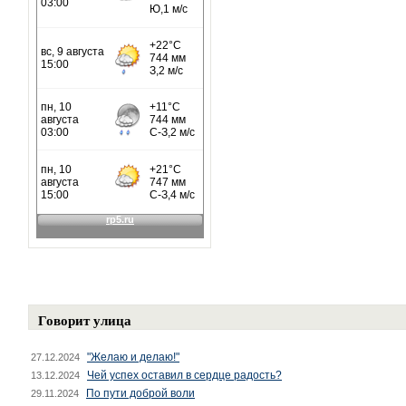
Говорит улица
"Желаю и делаю!"
27.12.2024
Чей успех оставил в сердце радость?
13.12.2024
По пути доброй воли
29.11.2024