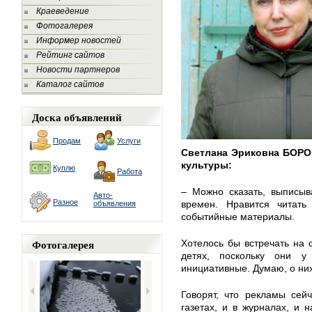
Краеведение
Фотогалерея
Информер новостей
Рейтинг сайтов
Новости партнеров
Каталог сайтов
Доска объявлений
Продам
Услуги
Светлана Эриковна БОРО
культуры:
Куплю
Работа
– Можно сказать, выписыв
Авто-
Разное
времен. Нравится читать
объявления
событийные материалы.
Фотогалерея
Хотелось бы встречать на
детях, поскольку они 
инициативные. Думаю, о них
Говорят, что рекламы сей
газетах, и в журналах, и 