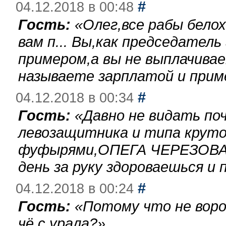
#
04.12.2018 в 00:48
Гость:
«
Олег,все рабы бело
вам п... Вы,как председател
примером,а вы не выплачива
называете зарплатой и при
#
04.12.2018 в 00:34
Гость:
«
Давно не видать по
левозащитника и типа круто
фуфырями,ОПЕГА ЧЕРЕЗОВА-
день за руку здороваешься и п
#
04.12.2018 в 00:24
Гость:
«
Потому что не воро
чё с урала?
»