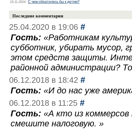
С чем обратились бы к детям?
15.11.2024
Последние комментарии
#
25.04.2020 в 19:06
Гость:
«
Работникам культу
субботник, убирать мусор, г
этом средств защиты. Инте
районной администрации? То
#
06.12.2018 в 18:42
Гость:
«
И до нас уже америк
#
06.12.2018 в 11:25
Гость:
«
А кто из коммерсов
смешите налоговую.
»