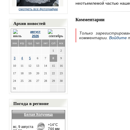
неотъемлемой частью наше
смотреть все фотографии
Комментарии
Архив новостей
август
Только зарегистрирова
2026
комментарии.
Войдите
п
пон
втр
срд
чет
пят
суб
вск
1
2
3
4
5
6
7
8
9
10
11
12
13
14
15
16
17
18
19
20
21
22
23
24
25
26
27
28
29
30
31
Погода в регионе
Белая Холуница