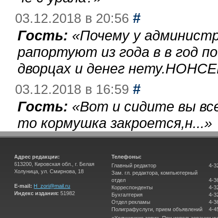
#
03.12.2018 в 20:56
Гость:
«
Почему у администр
рапортуют из года в в год п
дворцах и денег нету.НОНСЕ
#
03.12.2018 в 16:59
Гость:
«
Вот и сидите вы вс
то кормушка закроется,н...
»
Адрес редакции:
Телефоны:
613200, Кировская обл., г. Белая
Главный редактор
4-3
Холуница, ул. Смирнова, 18
Зам. гл. редактора, компьютерный
отдел
4-3
E-mail:
H_zori@mail.ru
Корреспонденты
4-3
Индекс издания:
51982
Бухгалтерия
4-3
Отдел рекламы
4-3
Полиграфуслуги, прием объявлений
4-4