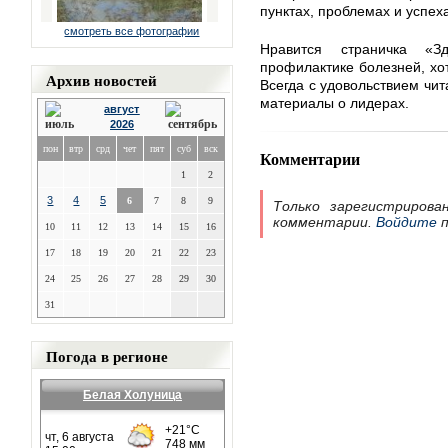
пунктах, проблемах и успех
смотреть все фотографии
Нравится страничка «З
профилактике болезней, хо
Архив новостей
Всегда с удовольствием чи
материалы о лидерах.
август
2026
пон
втр
срд
чет
пят
суб
вск
Комментарии
1
2
3
4
5
6
7
8
9
Только зарегистрирова
комментарии.
Войдите
п
10
11
12
13
14
15
16
17
18
19
20
21
22
23
24
25
26
27
28
29
30
31
Погода в регионе
Белая Холуница