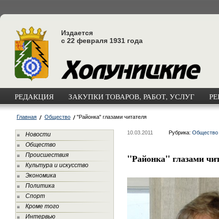
Издается
с 22 февраля 1931 года
РЕДАКЦИЯ
ЗАКУПКИ ТОВАРОВ, РАБОТ, УСЛУГ
РЕ
Главная
Общество
"Районка" глазами читателя
10.03.2011
Рубрика:
Общество
Новости
Общество
Происшествия
"Районка" глазами чи
Культура и искусство
Экономика
Политика
Спорт
Кроме того
Интервью