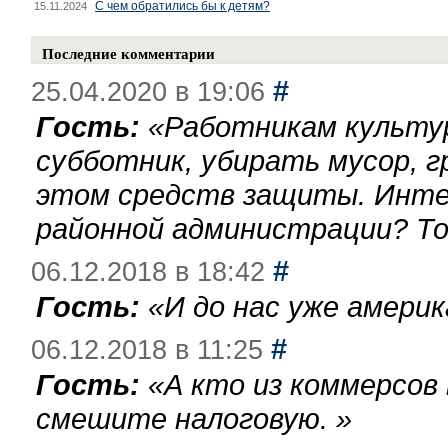
С чем обратились бы к детям?
15.11.2024
Последние комментарии
#
25.04.2020 в 19:06
Гость:
«
Работникам культу
субботник, убирать мусор, г
этом средств защиты. Инте
районной администрации? То
#
06.12.2018 в 18:42
Гость:
«
И до нас уже америк
#
06.12.2018 в 11:25
Гость:
«
А кто из коммерсов
смешите налоговую.
»