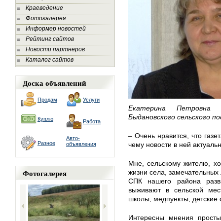
Краеведение
Фотогалерея
Информер новостей
Рейтинг сайтов
Новости партнеров
Каталог сайтов
Доска объявлений
Продам
Услуги
Екатерина Петровна 
Быдановского сельского по
Куплю
Работа
– Очень нравится, что газе
Авто-
Разное
чему новости в ней актуаль
объявления
Мне, сельскому жителю, х
Фотогалерея
жизни села, замечательных 
СПК нашего района разв
выживают в сельской мес
школы, медпункты, детские 
Интересны мнения просты