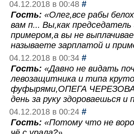
#
04.12.2018 в 00:48
Гость:
«
Олег,все рабы бело
вам п... Вы,как председател
примером,а вы не выплачива
называете зарплатой и при
#
04.12.2018 в 00:34
Гость:
«
Давно не видать по
левозащитника и типа круто
фуфырями,ОПЕГА ЧЕРЕЗОВА-
день за руку здороваешься и п
#
04.12.2018 в 00:24
Гость:
«
Потому что не воро
чё с урала?
»