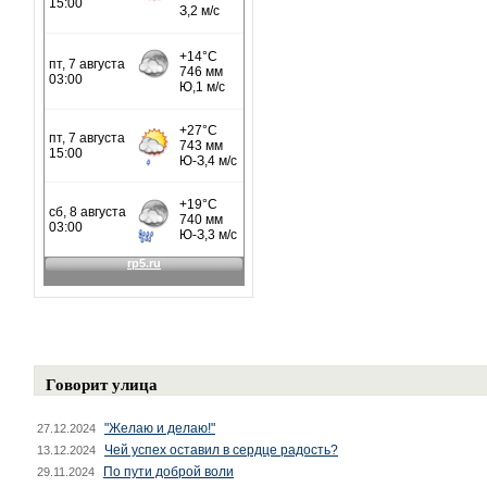
Говорит улица
"Желаю и делаю!"
27.12.2024
Чей успех оставил в сердце радость?
13.12.2024
По пути доброй воли
29.11.2024