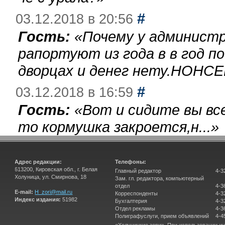
#
03.12.2018 в 20:56
Гость:
«
Почему у администр
рапортуют из года в в год п
дворцах и денег нету.НОНСЕ
#
03.12.2018 в 16:59
Гость:
«
Вот и сидите вы вс
то кормушка закроется,н...
»
Адрес редакции:
Телефоны:
613200, Кировская обл., г. Белая
Главный редактор
4-3
Холуница, ул. Смирнова, 18
Зам. гл. редактора, компьютерный
отдел
4-3
E-mail:
H_zori@mail.ru
Корреспонденты
4-3
Индекс издания:
51982
Бухгалтерия
4-3
Отдел рекламы
4-3
Полиграфуслуги, прием объявлений
4-4