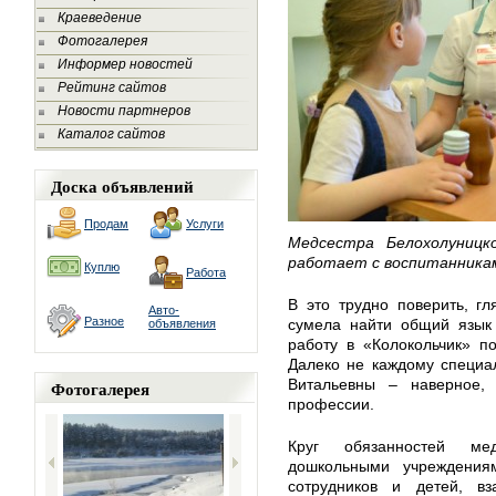
Краеведение
Фотогалерея
Информер новостей
Рейтинг сайтов
Новости партнеров
Каталог сайтов
Доска объявлений
Продам
Услуги
Медсестра Белохолуниц
работает с воспитанникам
Куплю
Работа
В это трудно поверить, гл
Авто-
Разное
сумела найти общий язык 
объявления
работу в «Колокольчик» п
Далеко не каждому специал
Витальевны – наверное,
Фотогалерея
профессии.
Круг обязанностей ме
дошкольными учреждения
сотрудников и детей, в