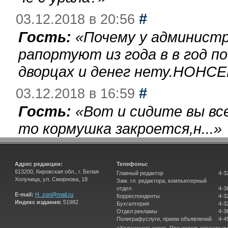
#
03.12.2018 в 20:56
Гость:
«
Почему у администр
рапортуют из года в в год п
дворцах и денег нету.НОНСЕ
#
03.12.2018 в 16:59
Гость:
«
Вот и сидите вы вс
то кормушка закроется,н...
»
Адрес редакции:
Телефоны:
613200, Кировская обл., г. Белая
Главный редактор
4-3
Холуница, ул. Смирнова, 18
Зам. гл. редактора, компьютерный
отдел
4-3
E-mail:
H_zori@mail.ru
Корреспонденты
4-3
Индекс издания:
51982
Бухгалтерия
4-3
Отдел рекламы
4-3
Полиграфуслуги, прием объявлений
4-4