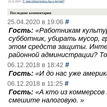
С чем обратились бы к детям?
15.11.2024
Последние комментарии
#
25.04.2020 в 19:06
Гость:
«
Работникам культу
субботник, убирать мусор, г
этом средств защиты. Инте
районной администрации? То
#
06.12.2018 в 18:42
Гость:
«
И до нас уже америк
#
06.12.2018 в 11:25
Гость:
«
А кто из коммерсов
смешите налоговую.
»