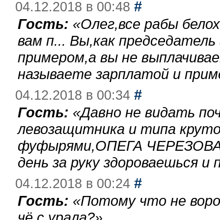
#
04.12.2018 в 00:48
Гость:
«
Олег,все рабы бело
вам п... Вы,как председател
примером,а вы не выплачива
называете зарплатой и при
#
04.12.2018 в 00:34
Гость:
«
Давно не видать по
левозащитника и типа круто
фуфырями,ОПЕГА ЧЕРЕЗОВА-
день за руку здороваешься и п
#
04.12.2018 в 00:24
Гость:
«
Потому что не воро
чё с урала?
»