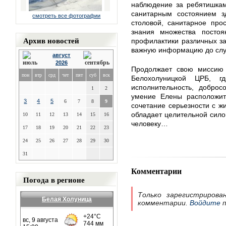
наблюдение за ребятишкам
санитарным состоянием зд
смотреть все фотографии
столовой, санитарное про
знания множества постоя
Архив новостей
профилактики различных за
важную информацию до слу
август
2026
Продолжает свою миссию 
пон
втр
срд
чет
пят
суб
вск
Белохолуницкой ЦРБ, г
исполнительность, доброс
1
2
умение Елены расположит
3
4
5
6
7
8
9
сочетание серьезности с ж
обладает целительной сило
10
11
12
13
14
15
16
человеку…
17
18
19
20
21
22
23
24
25
26
27
28
29
30
31
Комментарии
Погода в регионе
Только зарегистрирова
Белая Холуница
комментарии.
Войдите
п