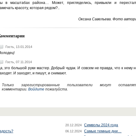
ы в масштабах района… Может, пригляделись, привыкли и перестал
амечать красоту, которая рядом?..
Оксана Савельева. Фото автора
Комментарии
Гость, 13.01.2014
олодец!
Гость, 07.11.2014
а, это большой руки мастер. Добрый чудак. И совсем не правда, что к нему 
аходят. И заходят, и пишут, и снимают.
Только зарегистрированные пользователи могут оставлят
комментарии.
Войдите
пожалуйста.
Символы 2024 года
20.12.2024
радость?
Самые темные дни…
06.12.2024