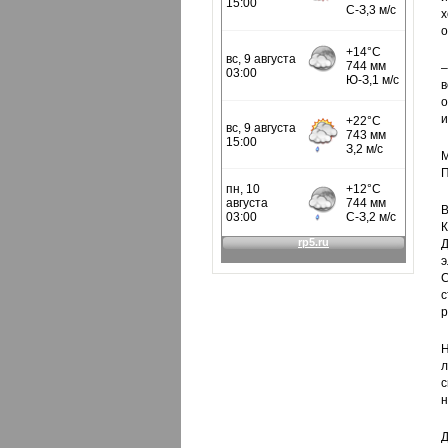
х
о
–
в
о
и
М
П
В
К
Д
э
С
с
р
Н
л
с
н
Д