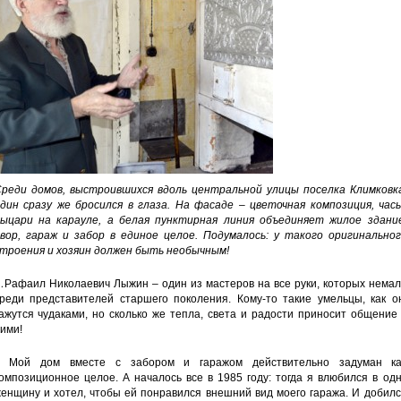
реди домов, выстроившихся вдоль центральной улицы поселка Климковка
дин сразу же бросился в глаза. На фасаде – цветочная композиция, часы
ыцари на карауле, а белая пунктирная линия объединяет жилое здание
вор, гараж и забор в единое целое. Подумалось: у такого оригинальног
троения и хозяин должен быть необычным!
…
Рафаил Николаевич Лыжин – один из мастеров на все руки, которых нема
реди представителей старшего поколения. Кому-то такие умельцы, как он
ажутся чудаками, но сколько же тепла, света и радости приносит общение
ими!
 Мой дом вместе с забором и гаражом действительно задуман ка
омпозиционное целое. А началось все в 1985 году: тогда я влюбился в од
енщину и хотел, чтобы ей понравился внешний вид моего гаража. И добил