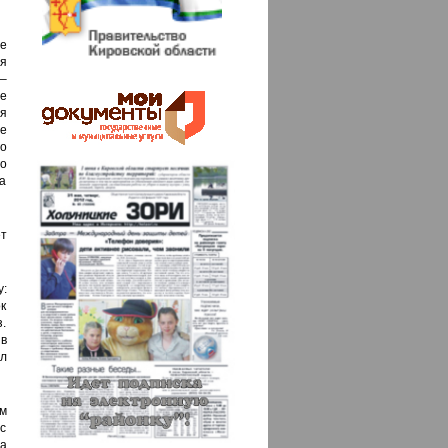
ье
я
–
е
я
е
го
о
а
т
у:
к
.
в
ил
ем
с
а