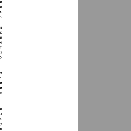
и
о
е.
.
 в
:
и
ую
т
из
но
м
е.
 и
ии
 ж
о
ы
:
у
тя