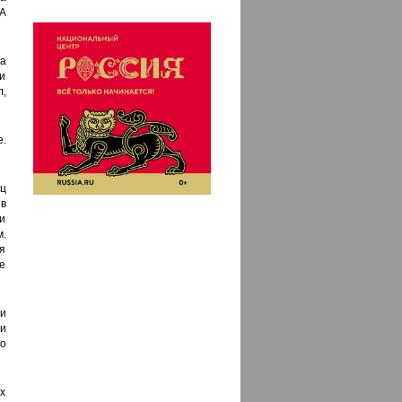
 А
а
и
,
.
ц
 в
и
.
ля
е
и
 и
го
ых