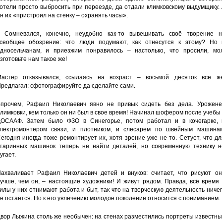
отели просто выбросить при переезде, да отдали климковскому выдумщику.
н их «пристроил на стенку – охранять часы».
 Сомневался, конечно, неудобно как-то вывешивать своё творение н
сеобщее обозрение: что люди подумают, как отнесутся к этому? Но 
дносельчанам, и приезжим понравилось – настолько, что просили, мол
зготовьте нам такое же!
астер отказывался, ссылаясь на возраст – восьмой десяток все же
редлагал: сфотографируйте да сделайте сами.
прочем, Рафаил Николаевич явно не привык сидеть без дела. Урожене
лимковки, кем только он ни был в свое время! Начинал шофером после учебы
ОСААФ. Затем было ФЗО в Синегорье, потом работал и в кочегарке, 
лектромонтером связи, и плотником, и слесарем по швейным машинам
егодня иногда тоже ремонтирует их, хотя зрение уже не то. Сетует, что д
таринных машинок теперь не найти деталей, но современную технику н
угает.
ахваливает Рафаил Николаевич детей и внуков: считает, что рисуют он
учше, чем он, – настоящие художники! И живут рядом. Правда, всё время
илы у них отнимают работа и быт, так что на творческую деятельность ниче
е остаётся. Но к его увлечению молодое поколение относится с пониманием.
вор Лыжина столь же необычен: на стенах разместились портреты известн