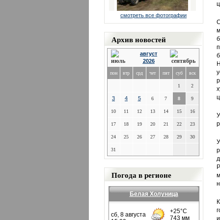
ц
смотреть все фотографии
С
м
Архив новостей
б
п
август
б
2026
Н
у
пон
втр
срд
чет
пят
суб
вск
1
2
х
ц
3
4
5
6
7
8
9
10
11
12
13
14
15
16
У
р
17
18
19
20
21
22
23
24
25
26
27
28
29
30
У
31
р
д
Р
Погода в регионе
м
н
Белая Холуница
К
г
и