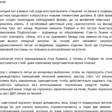
ели!
егодня нет в живых той, ради кого прилагались старания, но жильё и подвор
астера продолжает «обрастать» новыми элементами дизайна. В своё врем
ыл создан палисадник причудливой формы, да со временем обветшал 
ришлось убрать. А затейливый цветочный узор «распустился» на фасад
олее трех лет назад. Решение приняли Рафаил и его сестра Анастаси
иколаевна Подболотова – художница по образованию. Сам-то Лыжин н
стаёт повторять: «Жаль, что я не художник!» Между тем, именно из-под е
руки вышел изящный рисунок. За основу взят орнамент чугунног
удожественного литья: по-видимому, задумано изделие было как ступеньк
ерковной лестницы, но побывать в употреблении не успело.
зорчатая плита принадлежала отцу Лыжина, а теперь и Рафаил не хоче
асставаться с ней: даже приезжему представителю музея отказал.
зор с элемента литья он копировал выборочно, чтобы не перегрузить стен
уководствуясь принципами японской живописи, мастер счёл, что рисуно
олжен быть лаконичным, одноцветным, чтобы действительно радовать глаз
аботать пришлось без использования технических средств: прямо 
аленькой кухне, глядя на «чугунину», укрепленную на печке, Лыжин перенос
а лист ДВП линию за линией.
 «цветочной корзине» вскоре добавились часы, когда-то подаренные жител
орода (их для начала пришлось отремонтировать), а также две чеканки 
зображением рыцарей, которые из дома одного белохолуницкого ветеран