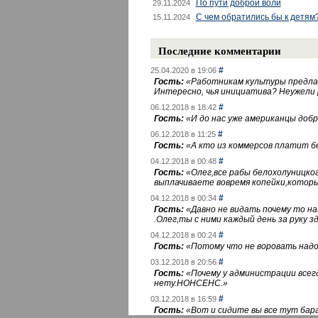
По пути доброй воли
29.11.2024
С чем обратились бы к детям
15.11.2024
Последние комментарии
#
25.04.2020 в 19:06
Гость:
«
Работникам культуры предлаг
Интересно, чья инициатива? Неужели
#
06.12.2018 в 18:42
Гость:
«
И до нас уже американцы добра
#
06.12.2018 в 11:25
Гость:
«
А кто из коммерсов платит 
#
04.12.2018 в 00:48
Гость:
«
Олег,все рабы белохолуницко
выплачиваете вовремя копейки,котор
#
04.12.2018 в 00:34
Гость:
«
Давно не видать почему то 
.Олег,ты с ними каждый день за руку зд
#
04.12.2018 в 00:24
Гость:
«
Потому что не воровать надо 
#
03.12.2018 в 20:56
Гость:
«
Почему у администрации всегд
нету.НОНСЕНС.
»
#
03.12.2018 в 16:59
Гость:
«
Вот и сидите вы все тут бара