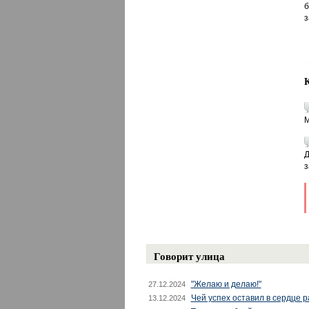
б
з
М
Д
з
Говорит улица
"Желаю и делаю!"
27.12.2024
Чей успех оставил в сердце 
13.12.2024