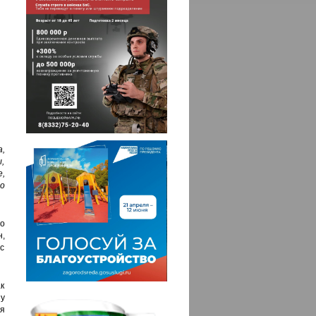
,
,
,
о
ло
,
 с
к
ну
ся