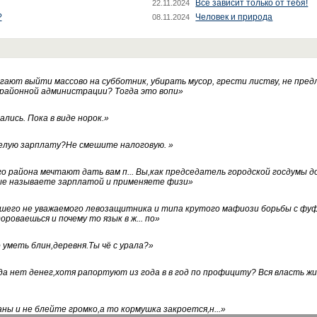
Все зависит только от тебя!
22.11.2024
?
Человек и природа
08.11.2024
ают выйти массово на субботник, убирать мусор, грести листву, не пред
 районной администрации? Тогда это вопи
»
лись. Пока в виде норок.
»
белую зарплату?Не смешите налоговую.
»
го района мечтают дать вам п... Вы,как председатель городской госдумы 
ые называете зарплатой и применяете физи
»
нашего не уважаемого левозащитника и типа крутого мафиози борьбы с 
ороваешься и почему то язык в ж... по
»
уметь блин,деревня.Ты чё с урала?
»
а нет денег,хотя рапортуют из года в в год по профициту? Вся власть жи
ны и не блейте громко,а то кормушка закроется,н...
»