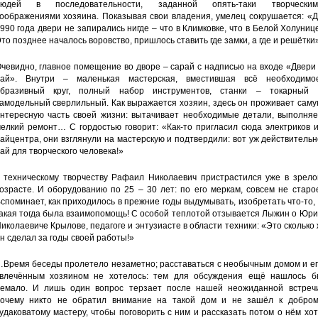
людей в последовательности, заданной опять-таки творческим
оображениями хозяина. Показывая свои владения, умелец сокрушается: «Д
990 года двери не запирались нигде – что в Климковке, что в Белой Холуниц
то позднее началось воровство, пришлось ставить где замки, а где и решётки»
чевидно, главное помещение во дворе – сарай с надписью на входе «Двери
ай». Внутри – маленькая мастерская, вместившая всё необходимое
бразивный круг, полный набор инструментов, станки – токарный 
амодельный сверлильный. Как выражается хозяин, здесь он проживает сам
нтересную часть своей жизни: вытачивает необходимые детали, выполняе
елкий ремонт… С гордостью говорит: «Как-то пригласил сюда электриков 
айцентра, они взглянули на мастерскую и подтвердили: вот уж действитель
ай для творческого человека!»
 техническому творчеству Рафаил Николаевич пристрастился уже в зрело
озрасте. И оборудованию по 25 – 30 лет: по его меркам, совсем не старо
споминает, как приходилось в прежние годы выдумывать, изобретать что-то,
акая тогда была взаимопомощь! С особой теплотой отзывается Лыжин о Юр
иколаевиче Крылове, педагоге и энтузиасте в области техники: «Это сколько
н сделал за годы своей работы!»
Время беседы пролетело незаметно; расставаться с необычным домом и ег
влечённым хозяином не хотелось: тем для обсуждения ещё нашлось б
емало. И лишь один вопрос терзает после нашей неожиданной встречи
очему никто не обратил внимание на такой дом и не зашёл к добром
удаковатому мастеру, чтобы поговорить с ним и рассказать потом о нём хо