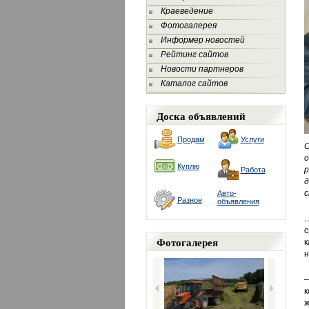
Краеведение
Фотогалерея
Информер новостей
Рейтинг сайтов
Новости партнеров
Каталог сайтов
Доска объявлений
Продам
Услуги
С
о
Куплю
р
Работа
д
с
Авто-
Разное
объявления
с
Фотогалерея
к
н
–
к
ж