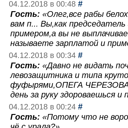
#
04.12.2018 в 00:48
Гость:
«
Олег,все рабы бело
вам п... Вы,как председател
примером,а вы не выплачива
называете зарплатой и при
#
04.12.2018 в 00:34
Гость:
«
Давно не видать по
левозащитника и типа круто
фуфырями,ОПЕГА ЧЕРЕЗОВА-
день за руку здороваешься и п
#
04.12.2018 в 00:24
Гость:
«
Потому что не воро
чё с урала?
»