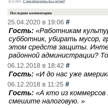
С чем обратились бы к детям?
15.11.2024
Последние комментарии
#
25.04.2020 в 19:06
Гость:
«
Работникам культу
субботник, убирать мусор, г
этом средств защиты. Инте
районной администрации? То
#
06.12.2018 в 18:42
Гость:
«
И до нас уже америк
#
06.12.2018 в 11:25
Гость:
«
А кто из коммерсов
смешите налоговую.
»