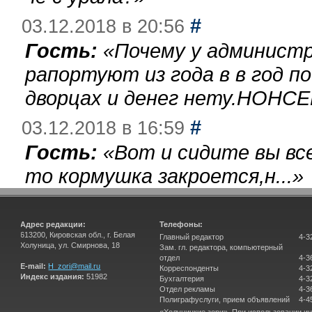
#
03.12.2018 в 20:56
Гость:
«
Почему у администр
рапортуют из года в в год п
дворцах и денег нету.НОНСЕ
#
03.12.2018 в 16:59
Гость:
«
Вот и сидите вы вс
то кормушка закроется,н...
»
Адрес редакции:
Телефоны:
613200, Кировская обл., г. Белая
Главный редактор
4-3
Холуница, ул. Смирнова, 18
Зам. гл. редактора, компьютерный
отдел
4-3
E-mail:
H_zori@mail.ru
Корреспонденты
4-3
Индекс издания:
51982
Бухгалтерия
4-3
Отдел рекламы
4-3
Полиграфуслуги, прием объявлений
4-4