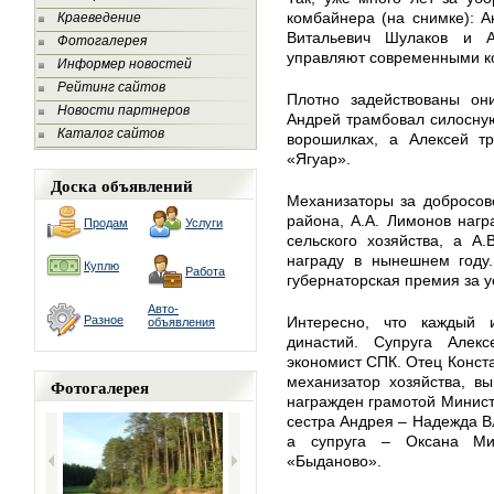
комбайнера (на снимке): 
Краеведение
Витальевич Шулаков и А
Фотогалерея
управляют современными к
Информер новостей
Рейтинг сайтов
Плотно задействованы он
Новости партнеров
Андрей трамбовал силосную
Каталог сайтов
ворошилках, а Алексей т
«Ягуар».
Доска объявлений
Механизаторы за добросов
района, А.А. Лимонов наг
Продам
Услуги
сельского хозяйства, а А
награду в нынешнем году.
Куплю
Работа
губернаторская премия за у
Авто-
Разное
Интересно, что каждый 
объявления
династий. Супруга Алек
экономист СПК. Отец Конст
механизатор хозяйства, в
Фотогалерея
награжден грамотой Минист
сестра Андрея – Надежда В
а супруга – Оксана Ми
«Быданово».