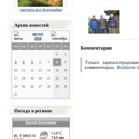
смотреть все фотографии
Архив новостей
август
2026
Комментарии
пон
втр
срд
чет
пят
суб
вск
1
2
Только зарегистрирова
3
4
5
6
7
8
9
комментарии.
Войдите
п
10
11
12
13
14
15
16
17
18
19
20
21
22
23
24
25
26
27
28
29
30
31
Погода в регионе
Белая Холуница