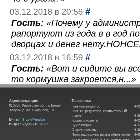
#
03.12.2018 в 20:56
Гость:
«
Почему у администр
рапортуют из года в в год п
дворцах и денег нету.НОНСЕ
#
03.12.2018 в 16:59
Гость:
«
Вот и сидите вы вс
то кормушка закроется,н...
»
Адрес редакции:
Телефоны:
613200, Кировская обл., г. Белая
Главный редактор
4-3
Холуница, ул. Смирнова, 18
Зам. гл. редактора, компьютерный
отдел
4-3
E-mail:
H_zori@mail.ru
Корреспонденты
4-3
Индекс издания:
51982
Бухгалтерия
4-3
Отдел рекламы
4-3
Полиграфуслуги, прием объявлений
4-4