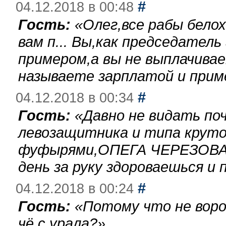
#
04.12.2018 в 00:48
Гость:
«
Олег,все рабы бело
вам п... Вы,как председател
примером,а вы не выплачива
называете зарплатой и при
#
04.12.2018 в 00:34
Гость:
«
Давно не видать по
левозащитника и типа круто
фуфырями,ОПЕГА ЧЕРЕЗОВА-
день за руку здороваешься и п
#
04.12.2018 в 00:24
Гость:
«
Потому что не воро
чё с урала?
»