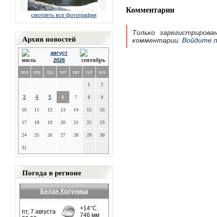
Комментарии
смотреть все фотографии
Только зарегистрирова
Архив новостей
комментарии.
Войдите
п
август
2026
пон
втр
срд
чет
пят
суб
вск
1
2
3
4
5
6
7
8
9
10
11
12
13
14
15
16
17
18
19
20
21
22
23
24
25
26
27
28
29
30
31
Погода в регионе
Белая Холуница