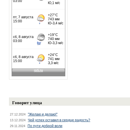
Говорит улица
"Желаю и делаю!"
27.12.2024
Чей успех оставил в сердце радость?
13.12.2024
По пути доброй воли
29.11.2024