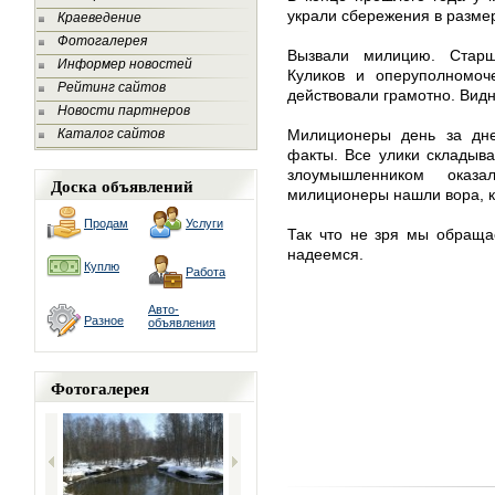
украли сбережения в размер
Краеведение
Фотогалерея
Вызвали милицию. Старш
Информер новостей
Куликов и оперуполномоч
Рейтинг сайтов
действовали грамотно. Видн
Новости партнеров
Каталог сайтов
Милиционеры день за дне
факты. Все улики складывал
злоумышленником оказ
Доска объявлений
милиционеры нашли вора, к
Продам
Услуги
Так что не зря мы обращ
надеемся.
Куплю
Работа
Авто-
Разное
объявления
Фотогалерея