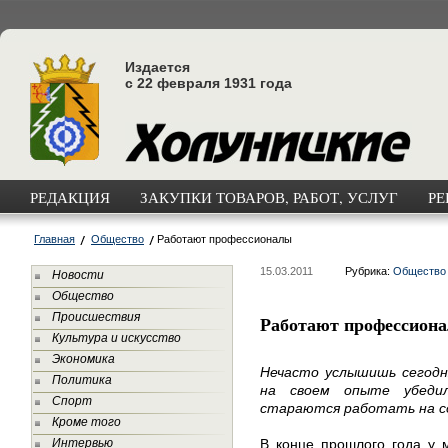
Издается
с 22 февраля 1931 года
РЕДАКЦИЯ
ЗАКУПКИ ТОВАРОВ, РАБОТ, УСЛУГ
РЕ
Главная
Общество
Работают профессионалы
15.03.2011
Рубрика:
Общество
Новости
Общество
Происшествия
Работают профессион
Культура и искусство
Экономика
Нечасто услышишь сегодня
Политика
на своем опыте убеди
Спорт
стараются работать на с
Кроме того
Интервью
В конце прошлого года у 