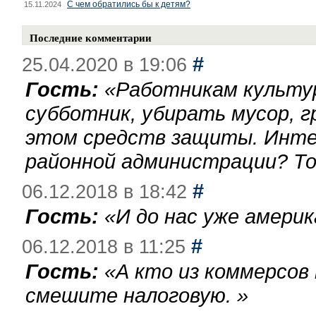
С чем обратились бы к детям?
15.11.2024
Последние комментарии
#
25.04.2020 в 19:06
Гость:
«
Работникам культу
субботник, убирать мусор, г
этом средств защиты. Инте
районной администрации? То
#
06.12.2018 в 18:42
Гость:
«
И до нас уже америк
#
06.12.2018 в 11:25
Гость:
«
А кто из коммерсов
смешите налоговую.
»