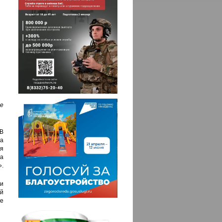
е
В
а
я
на
».
и
й
е