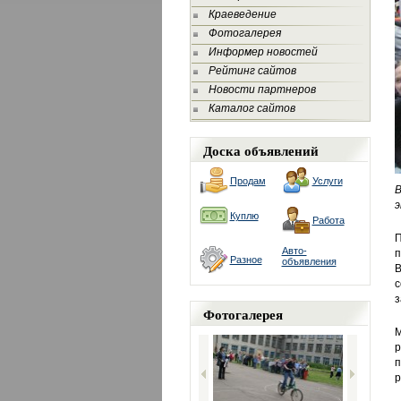
Краеведение
Фотогалерея
Информер новостей
Рейтинг сайтов
Новости партнеров
Каталог сайтов
Доска объявлений
Продам
Услуги
В
э
Куплю
Работа
П
Авто-
п
Разное
объявления
В
с
з
Фотогалерея
М
р
п
р