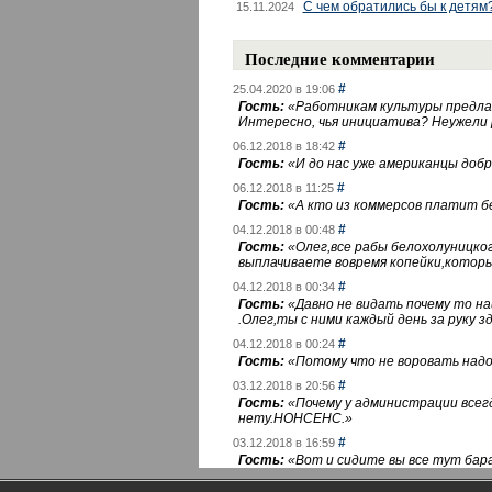
С чем обратились бы к детям
15.11.2024
Последние комментарии
#
25.04.2020 в 19:06
Гость:
«
Работникам культуры предлаг
Интересно, чья инициатива? Неужели
#
06.12.2018 в 18:42
Гость:
«
И до нас уже американцы добра
#
06.12.2018 в 11:25
Гость:
«
А кто из коммерсов платит 
#
04.12.2018 в 00:48
Гость:
«
Олег,все рабы белохолуницко
выплачиваете вовремя копейки,котор
#
04.12.2018 в 00:34
Гость:
«
Давно не видать почему то 
.Олег,ты с ними каждый день за руку зд
#
04.12.2018 в 00:24
Гость:
«
Потому что не воровать надо 
#
03.12.2018 в 20:56
Гость:
«
Почему у администрации всегд
нету.НОНСЕНС.
»
#
03.12.2018 в 16:59
Гость:
«
Вот и сидите вы все тут бара