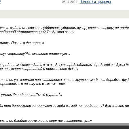
?
Человек и природа
08.11.2024
ают выйти массово на субботник, убирать мусор, грести листву, не пред
 районной администрации? Тогда это вопи
»
лись. Пока в виде норок.
»
белую зарплату?Не смешите налоговую.
»
го района мечтают дать вам п... Вы,как председатель городской госдумы 
ые называете зарплатой и применяете физи
»
нашего не уважаемого левозащитника и типа крутого мафиози борьбы с 
ороваешься и почему то язык в ж... по
»
уметь блин,деревня.Ты чё с урала?
»
а нет денег,хотя рапортуют из года в в год по профициту? Вся власть жи
ны и не блейте громко,а то кормушка закроется,н...
»