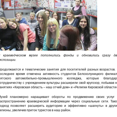
 краеведческом музее пополнились фонды и обновились сразу дв
кспозиции.
родолжаются и тематические занятия для посетителей разных возрастов. 
оследнее время отмечена активность студентов Белохолуницкого филиал
ятского автомобильно-промышленного колледжа, которые благодар
отрудничеству с учреждением культуры расширили свой кругозор, побывав 
анятиях «Кировская область – наш отчий дом» и «Религии Кировской области
узей планомерно наращивает обороты по продвижению своих услуг 
аспространению краеведческой информации через социальные сети. Тако
одход позволяет расширить аудиторию и эффективно «шагнуть» в други
егионы, увеличив приток туристов в наш район.