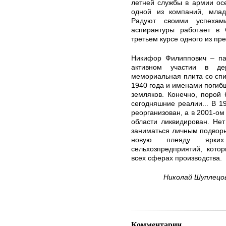
летней службы в армии ос
одной из компаний, млад
Радуют своими успехам
аспирантуры работает в 
третьем курсе одного из пр
Никифор Филиппович – па
активном участии в де
мемориальная плита со спи
1940 года и именами погиб
земляков. Конечно, порой
сегодняшние реалии... В 1
реорганизован, а в 2001-о
области ликвидирован. Нет
заниматься личным подворье
новую плеяду ярких
сельхозпредприятий, кото
всех сферах производства.
Николай Шуплецов
Комментарии