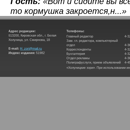
Гость:
«
Вот и сидите вы вс
то кормушка закроется,н...
»
Адрес редакции:
Телефоны:
613200, Кировская обл., г. Белая
Главный редактор
4-3
Холуница, ул. Смирнова, 18
Зам. гл. редактора, компьютерный
отдел
4-3
E-mail:
H_zori@mail.ru
Корреспонденты
4-3
Индекс издания:
51982
Бухгалтерия
4-3
Отдел рекламы
4-3
Полиграфуслуги, прием объявлений
4-4
«Холуницкие зори». При использовании и