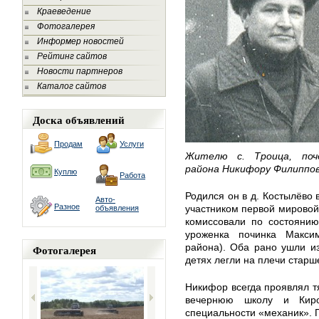
Краеведение
Фотогалерея
Информер новостей
Рейтинг сайтов
Новости партнеров
Каталог сайтов
Доска объявлений
Продам
Услуги
Жителю с. Троица, поч
района Никифору Филиппов
Куплю
Работа
Родился он в д. Костылёво 
Авто-
Разное
участником первой мировой 
объявления
комиссовали по состоянию
уроженка починка Максим
района). Оба рано ушли и
Фотогалерея
детях легли на плечи старш
Никифор всегда проявлял тя
вечернюю школу и Киро
специальности «механик». 