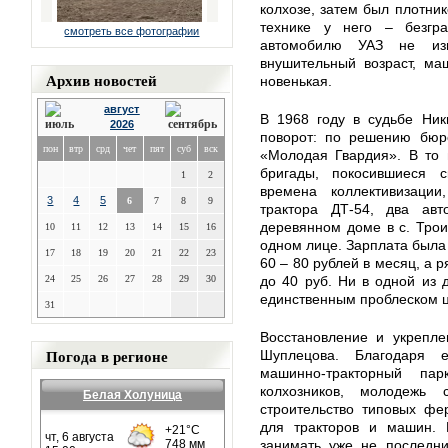
колхозе, затем был плотни
технике у него – безгр
смотреть все фотографии
автомобилю УАЗ не из
внушительный возраст, маш
Архив новостей
новенькая.
август
В 1968 году в судьбе Ник
2026
поворот: по решению бюро
пон
втр
срд
чет
пят
суб
вск
«Молодая Гвардия». В то 
бригады, покосившиеся 
1
2
времена коллективизации
3
4
5
6
7
8
9
трактора ДТ-54, два ав
деревянном доме в с. Троиц
10
11
12
13
14
15
16
одном лице. Зарплата была
17
18
19
20
21
22
23
60 – 80 рублей в месяц, а 
24
25
26
27
28
29
30
до 40 руб. Ни в одной из 
единственным проблеском ц
31
Восстановление и укрепле
Погода в регионе
Шуплецова. Благодаря 
машинно-тракторный пар
колхозников, молодежь 
Белая Холуница
строительство типовых фе
для тракторов и машин. 
занимать уже не последн