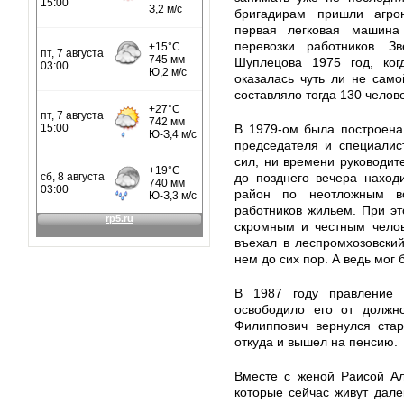
бригадирам пришли агрон
первая легковая машина 
перевозки работников. З
Шуплецова 1975 год, ког
оказалась чуть ли не само
составляло тогда 130 челове
В 1979-ом была построена
председателя и специалис
сил, ни времени руководит
до позднего вечера наход
район по неотложным во
работников жильем. При э
скромным и честным челов
въехал в леспромхозовский
нем до сих пор. А ведь мог 
В 1987 году правление 
освободило его от должн
Филиппович вернулся стар
откуда и вышел на пенсию.
Вместе с женой Раисой Ал
которые сейчас живут дале