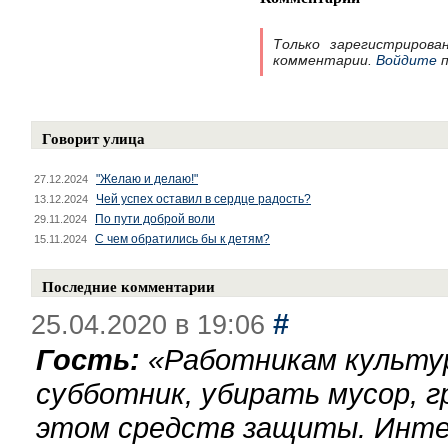
Только зарегистрирова
комментарии.
Войдите
п
Говорит улица
"Желаю и делаю!"
27.12.2024
Чей успех оставил в сердце радость?
13.12.2024
По пути доброй воли
29.11.2024
С чем обратились бы к детям?
15.11.2024
Последние комментарии
#
25.04.2020 в 19:06
Гость:
«
Работникам культу
субботник, убирать мусор, г
этом средств защиты. Инте