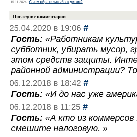
С чем обратились бы к детям?
15.11.2024
Последние комментарии
#
25.04.2020 в 19:06
Гость:
«
Работникам культу
субботник, убирать мусор, г
этом средств защиты. Инте
районной администрации? То
#
06.12.2018 в 18:42
Гость:
«
И до нас уже америк
#
06.12.2018 в 11:25
Гость:
«
А кто из коммерсов
смешите налоговую.
»