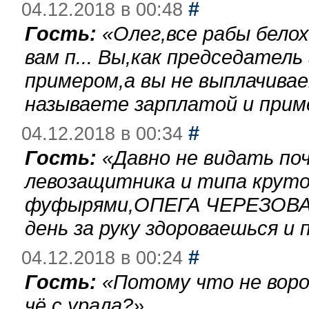
#
04.12.2018 в 00:48
Гость:
«
Олег,все рабы бело
вам п... Вы,как председател
примером,а вы не выплачива
называете зарплатой и при
#
04.12.2018 в 00:34
Гость:
«
Давно не видать по
левозащитника и типа круто
фуфырями,ОПЕГА ЧЕРЕЗОВА-
день за руку здороваешься и п
#
04.12.2018 в 00:24
Гость:
«
Потому что не воро
чё с урала?
»