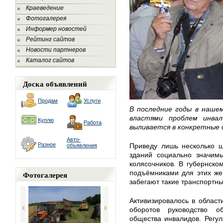
Краеведение
Фотогалерея
Информер новостей
Рейтинг сайтов
Новости партнеров
Каталог сайтов
Доска объявлений
Продам
Услуги
В последние годы в наше
властями проблем инва
Куплю
Работа
выливается в конкретные 
Авто-
Разное
Приведу лишь несколько ш
объявления
зданий социально значим
колясочников. В губернско
подъёмниками для этих же 
Фотогалерея
забегают такие транспортн
Активизировалось в облас
оборотов руководство об
общества инвалидов. Регул