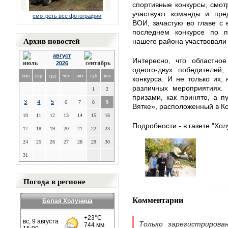
спортивные конкурсы, смот
участвуют команды и пред
смотреть все фотографии
ВОИ, зачастую во главе с 
последнем конкурсе по п
Архив новостей
нашего района участвовали 
август
Интересно, что областно
2026
одного-двух победителей
пон
втр
срд
чет
пят
суб
вск
конкурса. И не только их, 
различных мероприятиях.
1
2
призами, как принято, а 
3
4
5
6
7
8
9
Вятке», расположенный в К
10
11
12
13
14
15
16
Подробности - в газете "Хол
17
18
19
20
21
22
23
24
25
26
27
28
29
30
31
Погода в регионе
Комментарии
Белая Холуница
Только зарегистрирова