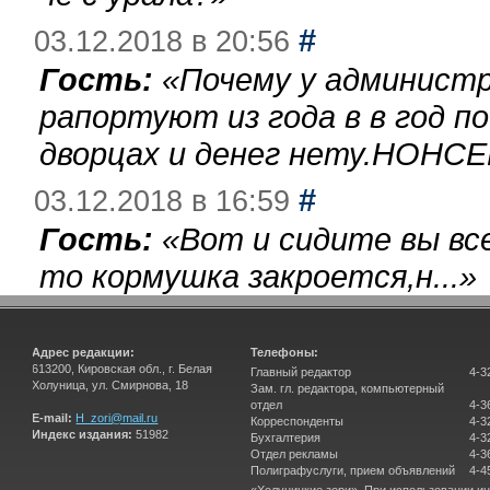
#
03.12.2018 в 20:56
Гость:
«
Почему у администр
рапортуют из года в в год п
дворцах и денег нету.НОНСЕ
#
03.12.2018 в 16:59
Гость:
«
Вот и сидите вы вс
то кормушка закроется,н...
»
Адрес редакции:
Телефоны:
613200, Кировская обл., г. Белая
Главный редактор
4-3
Холуница, ул. Смирнова, 18
Зам. гл. редактора, компьютерный
отдел
4-3
E-mail:
H_zori@mail.ru
Корреспонденты
4-3
Индекс издания:
51982
Бухгалтерия
4-3
Отдел рекламы
4-3
Полиграфуслуги, прием объявлений
4-4