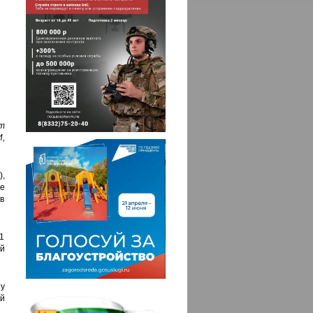
т
,
),
ре
в
1
ой
зу
й