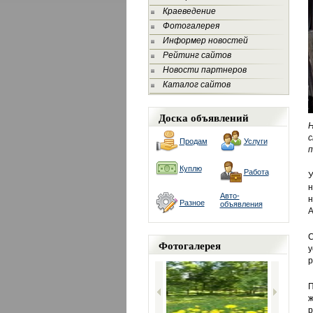
Краеведение
Фотогалерея
Информер новостей
Рейтинг сайтов
Новости партнеров
Каталог сайтов
Доска объявлений
с
Продам
Услуги
п
Куплю
Работа
У
н
Авто-
н
Разное
объявления
А
С
Фотогалерея
у
р
П
ж
р