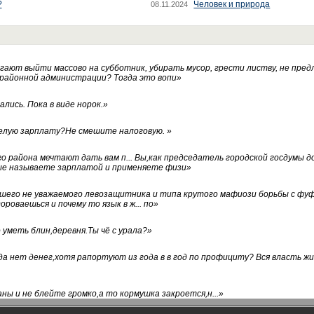
?
Человек и природа
08.11.2024
ают выйти массово на субботник, убирать мусор, грести листву, не пред
 районной администрации? Тогда это вопи
»
лись. Пока в виде норок.
»
белую зарплату?Не смешите налоговую.
»
го района мечтают дать вам п... Вы,как председатель городской госдумы 
ые называете зарплатой и применяете физи
»
нашего не уважаемого левозащитника и типа крутого мафиози борьбы с 
ороваешься и почему то язык в ж... по
»
уметь блин,деревня.Ты чё с урала?
»
а нет денег,хотя рапортуют из года в в год по профициту? Вся власть жи
ны и не блейте громко,а то кормушка закроется,н...
»