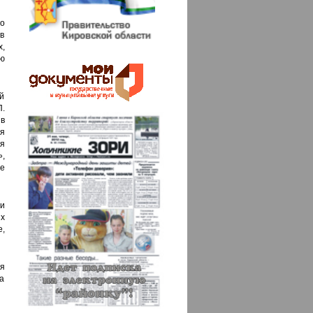
го
в
,
ую
й
П.
в
я
ия
,
же
и
х
е,
я
та