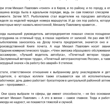
ри этом Михаил Павлович «гонял» и в Киров, и по району, и по городу, а е
ашина всегда была в идеальном порядке, ведь он сам помогал слесарям 
емонте. Затем М.П. Рыболовлев стал водителем на городских автобусах
еделя за неделей чередуя номера маршрутов. И до сих пор работа, котор
екоторые могут назвать монотонной, Михаилу Павловичу нравится...
огда нынешний руководитель автопредприятия показал список поощрени
отрудника за отличный труд, в глазах зарябило от записей. Не раз имя М.
ыболовлева заносилось на Доску почета предприятия, значится оно и 
роизводственной Книге почета. А еще Михаил Павлович носит звани
Ударник коммунистического труда», «Член экипажа образцового обслуживан
ассажиров», «Лучший водитель автобуса», «Почетный ветеран труда»
Заслуженный ветеран труда», «Почетный автотранспортник России», а так
агрудный значок «За работу без аварий» II степени.
стати, ответственное отношение к выбранному делу унаследовали и дет
одителя, о которых коллеги также отзываются как об исполнительны
аботниках: дочь давно работает бухгалтером в центральной районной аптек
ын – программист…
 Они сразу выбрали те сферы, где имеют способности, – не без основани
читает Михаил Павлович. – А это в жизни – самое главное. Тогда и рабо
икогда не надоест, не покажется тяжелой и скучной.