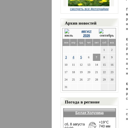
смотреть все фотографии
П
м
р
Архив новостей
н
н
август
2026
К
пон
втр
срд
чет
пят
суб
вск
с
Р
1
2
п
3
4
5
6
7
8
9
«
п
10
11
12
13
14
15
16
«
17
18
19
20
21
22
23
н
24
25
26
27
28
29
30
К
31
в
р
с
Погода в регионе
–
Белая Холуница
с
н