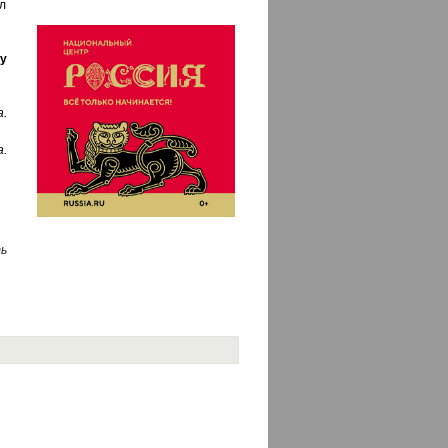
ыл
у
.
.
ь