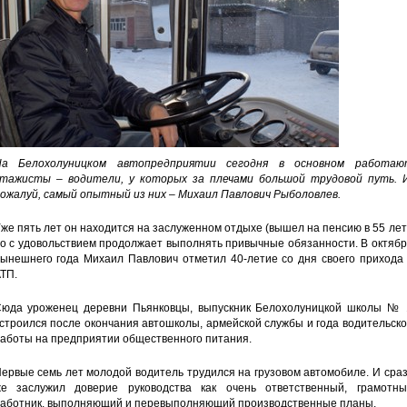
На Белохолуницком автопредприятии сегодня в основном работаю
тажисты – водители, у которых за плечами большой трудовой путь. И
ожалуй, самый опытный из них – Михаил Павлович Рыболовлев.
же пять лет он находится на заслуженном отдыхе (вышел на пенсию в 55 лет
о с удовольствием продолжает выполнять привычные обязанности. В октяб
ынешнего года Михаил Павлович отметил 40-летие со дня своего прихода 
ТП.
юда уроженец деревни Пьянковцы, выпускник Белохолуницкой школы № 
строился после окончания автошколы, армейской службы и года водительск
аботы на предприятии общественного питания.
ервые семь лет молодой водитель трудился на грузовом автомобиле. И сра
е заслужил доверие руководства как очень ответственный, грамотны
аботник, выполняющий и перевыполняющий производственные планы.