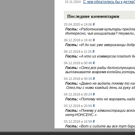
С чем обратились бы к детям
15.11.2024
Последние комментарии
#
25.04.2020 в 19:06
Гость:
«
Работникам культуры предлаг
Интересно, чья инициатива? Неужели
#
06.12.2018 в 18:42
Гость:
«
И до нас уже американцы добра
#
06.12.2018 в 11:25
Гость:
«
А кто из коммерсов платит 
#
04.12.2018 в 00:48
Гость:
«
Олег,все рабы белохолуницко
выплачиваете вовремя копейки,котор
#
04.12.2018 в 00:34
Гость:
«
Давно не видать почему то 
.Олег,ты с ними каждый день за руку зд
#
04.12.2018 в 00:24
Гость:
«
Потому что не воровать надо 
#
03.12.2018 в 20:56
Гость:
«
Почему у администрации всегд
нету.НОНСЕНС.
»
#
03.12.2018 в 16:59
Гость:
«
Вот и сидите вы все тут бара