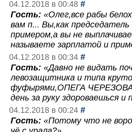
#
04.12.2018 в 00:48
Гость:
«
Олег,все рабы бело
вам п... Вы,как председател
примером,а вы не выплачива
называете зарплатой и при
#
04.12.2018 в 00:34
Гость:
«
Давно не видать по
левозащитника и типа круто
фуфырями,ОПЕГА ЧЕРЕЗОВА-
день за руку здороваешься и п
#
04.12.2018 в 00:24
Гость:
«
Потому что не воро
чё с урала?
»