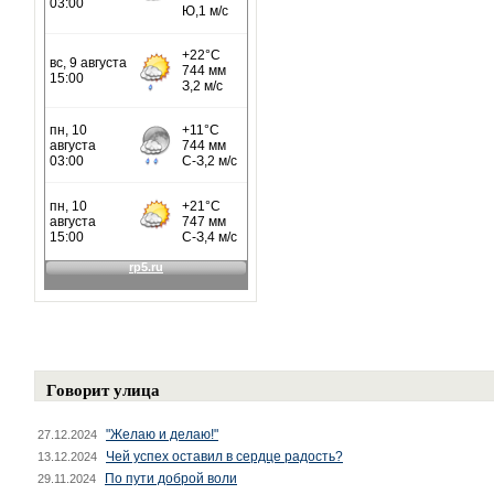
Говорит улица
"Желаю и делаю!"
27.12.2024
Чей успех оставил в сердце радость?
13.12.2024
По пути доброй воли
29.11.2024