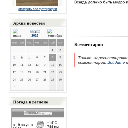
Всегда должно быть мудро и
смотреть все фотографии
Архив новостей
август
2026
пон
втр
срд
чет
пят
суб
вск
Комментарии
1
2
3
4
5
Только зарегистрирова
6
7
8
9
комментарии.
Войдите
п
10
11
12
13
14
15
16
17
18
19
20
21
22
23
24
25
26
27
28
29
30
31
Погода в регионе
Белая Холуница