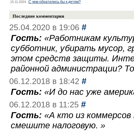
С чем обратились бы к детям?
15.11.2024
Последние комментарии
#
25.04.2020 в 19:06
Гость:
«
Работникам культу
субботник, убирать мусор, г
этом средств защиты. Инте
районной администрации? То
#
06.12.2018 в 18:42
Гость:
«
И до нас уже америк
#
06.12.2018 в 11:25
Гость:
«
А кто из коммерсов
смешите налоговую.
»