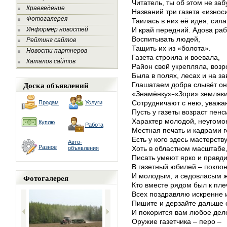
Читатель, ты об этом не заб
Краеведение
Названий три газета «износ
Фотогалерея
Таилась в них её идея, сила
Информер новостей
И край передний. Адова ра
Воспитывать людей,
Рейтинг сайтов
Тащить их из «болота».
Новости партнеров
Газета строила и воевала,
Каталог сайтов
Район свой укрепляла, возр
Была в полях, лесах и на за
Доска объявлений
Глашатаем добра слывёт он
«Знамёнку»-«Зори» земляки
Сотрудничают с нею, уважа
Продам
Услуги
Пусть у газеты возраст пен
Характер молодой, неугомон
Куплю
Работа
Местная печать и кадрами г
Есть у кого здесь мастерству
Авто-
Разное
Хоть в областном масштабе,
объявления
Писать умеют ярко и правди
В газетный юбилей – поклон
И молодым, и седовласым 
Фотогалерея
Кто вместе рядом был к плеч
Всех поздравляю искренне и
Пишите и дерзайте дальше 
И покорится вам любое дел
Оружие газетчика – перо –