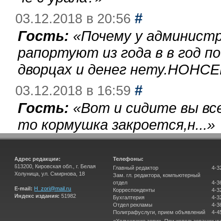
#
03.12.2018 в 20:56
Гость:
«
Почему у администр
рапортуют из года в в год п
дворцах и денег нету.НОНСЕ
#
03.12.2018 в 16:59
Гость:
«
Вот и сидите вы вс
то кормушка закроется,н...
»
Адрес редакции:
Телефоны:
613200, Кировская обл., г. Белая
Главный редактор
4-3
Холуница, ул. Смирнова, 18
Зам. гл. редактора, компьютерный
отдел
4-3
E-mail:
H_zori@mail.ru
Корреспонденты
4-3
Индекс издания:
51982
Бухгалтерия
4-3
Отдел рекламы
4-3
Полиграфуслуги, прием объявлений
4-4