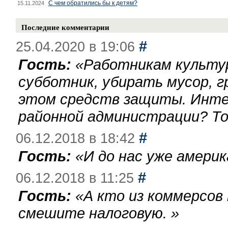
С чем обратились бы к детям?
15.11.2024
Последние комментарии
#
25.04.2020 в 19:06
Гость:
«
Работникам культу
субботник, убирать мусор, г
этом средств защиты. Инте
районной администрации? То
#
06.12.2018 в 18:42
Гость:
«
И до нас уже америк
#
06.12.2018 в 11:25
Гость:
«
А кто из коммерсов
смешите налоговую.
»