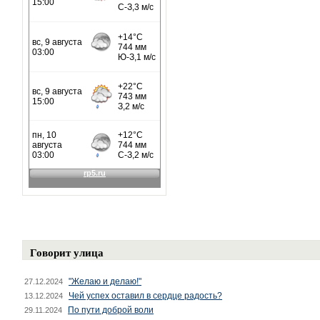
Говорит улица
"Желаю и делаю!"
27.12.2024
Чей успех оставил в сердце радость?
13.12.2024
По пути доброй воли
29.11.2024