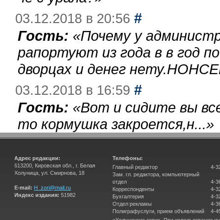
#
03.12.2018 в 20:56
Гость:
«
Почему у администр
рапортуют из года в в год п
дворцах и денег нету.НОНСЕ
#
03.12.2018 в 16:59
Гость:
«
Вот и сидите вы вс
то кормушка закроется,н...
»
Адрес редакции:
Телефоны:
613200, Кировская обл., г. Белая
Главный редактор
4-3
Холуница, ул. Смирнова, 18
Зам. гл. редактора, компьютерный
отдел
4-3
E-mail:
H_zori@mail.ru
Корреспонденты
4-3
Индекс издания:
51982
Бухгалтерия
4-3
Отдел рекламы
4-3
Полиграфуслуги, прием объявлений
4-4