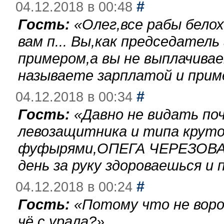
#
04.12.2018 в 00:48
Гость:
«
Олег,все рабы бело
вам п... Вы,как председател
примером,а вы не выплачива
называете зарплатой и при
#
04.12.2018 в 00:34
Гость:
«
Давно не видать по
левозащитника и типа круто
фуфырями,ОПЕГА ЧЕРЕЗОВА-
день за руку здороваешься и п
#
04.12.2018 в 00:24
Гость:
«
Потому что не воро
чё с урала?
»