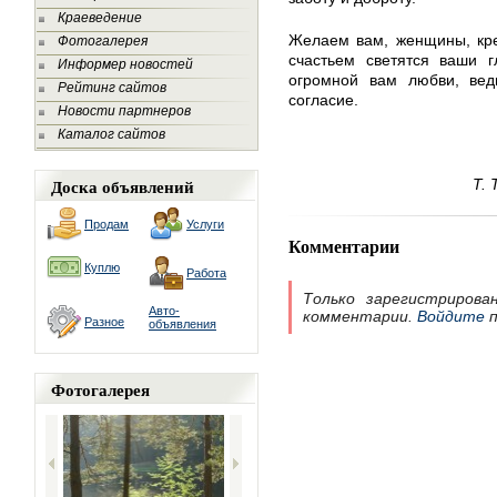
Краеведение
Желаем вам, женщины, креп
Фотогалерея
счастьем светятся ваши г
Информер новостей
огромной вам любви, ведь
Рейтинг сайтов
согласие.
Новости партнеров
Каталог сайтов
Доска объявлений
Т.
Продам
Услуги
Комментарии
Куплю
Работа
Только зарегистрирова
Авто-
комментарии.
Войдите
п
Разное
объявления
Фотогалерея