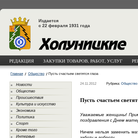
Издается
с 22 февраля 1931 года
РЕДАКЦИЯ
ЗАКУПКИ ТОВАРОВ, РАБОТ, УСЛУГ
РЕ
Главная
Общество
Пусть счастьем светятся глаза
24.11.2012
Рубрика:
Общество
Новости
Общество
Происшествия
Пусть счастьем светят
Культура и искусство
Экономика
Уважаемые женщины! При
Политика
поздравления с Днем мате
Спорт
Кроме того
Ничем нельзя заменить ма
Интервью
заботу и доброту.