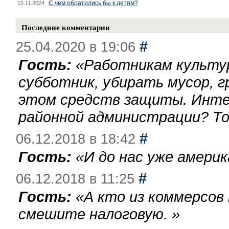
С чем обратились бы к детям?
15.11.2024
Последние комментарии
#
25.04.2020 в 19:06
Гость:
«
Работникам культу
субботник, убирать мусор, г
этом средств защиты. Инте
районной администрации? То
#
06.12.2018 в 18:42
Гость:
«
И до нас уже америк
#
06.12.2018 в 11:25
Гость:
«
А кто из коммерсов
смешите налоговую.
»