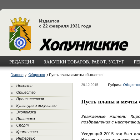
Издается
с 22 февраля 1931 года
РЕДАКЦИЯ
ЗАКУПКИ ТОВАРОВ, РАБОТ, УСЛУГ
РЕ
Главная
Общество
Пусть планы и мечты сбываются!
29.12.2015
Рубрика:
Общество
Новости
Общество
Происшествия
Пусть планы и мечты 
Культура и искусство
Экономика
Уважаемые жители Киро
Политика
поздравления с наступаю
Спорт
Кроме того
Уходящий 2015 год был для
Интервью
России, годом напряженного