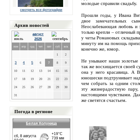
молодые справили свадьбу.
смотреть все фотографии
Прошли годы, у Ивана Вит
двое замечательных сын
Архив новостей
Неослабевающая любовь и з
только крепли – отличный п
август
у четы Романовых складывал
2026
минуту им на помощь прихо
пон
втр
срд
чет
пят
суб
вск
конечно же, юмор.
1
2
Не унывают наши золотые 
3
4
5
6
7
8
9
так же восхищается своей су
10
11
12
13
14
15
16
она у него красавица. А В
юношески подтрунивает над
17
18
19
20
21
22
23
чем собрать за одним стол
24
25
26
27
28
29
30
эту жизнерадостную пару,
настоящими чувствами. Даже
31
же светятся счастьем.
Погода в регионе
Белая Холуница