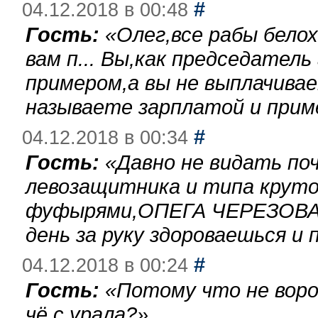
#
04.12.2018 в 00:48
Гость:
«
Олег,все рабы бело
вам п... Вы,как председател
примером,а вы не выплачива
называете зарплатой и при
#
04.12.2018 в 00:34
Гость:
«
Давно не видать по
левозащитника и типа круто
фуфырями,ОПЕГА ЧЕРЕЗОВА-
день за руку здороваешься и п
#
04.12.2018 в 00:24
Гость:
«
Потому что не воро
чё с урала?
»