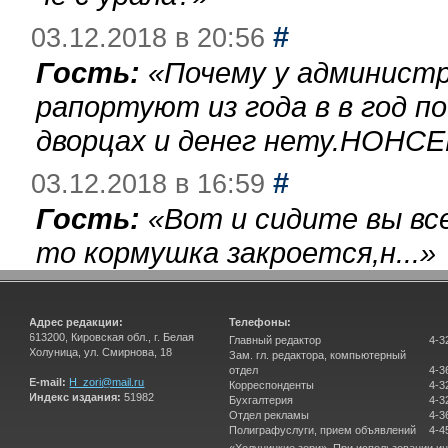
#
03.12.2018 в 20:56
Гость:
«
Почему у администр
рапортуют из года в в год п
дворцах и денег нету.НОНСЕ
#
03.12.2018 в 16:59
Гость:
«
Вот и сидите вы вс
то кормушка закроется,н...
»
Адрес редакции:
Телефоны:
613200, Кировская обл., г. Белая
Главный редактор
4-3
Холуница, ул. Смирнова, 18
Зам. гл. редактора, компьютерный
отдел
4-3
E-mail:
H_zori@mail.ru
Корреспонденты
4-3
Индекс издания:
51982
Бухгалтерия
4-3
Отдел рекламы
4-3
Полиграфуслуги, прием объявлений
4-4