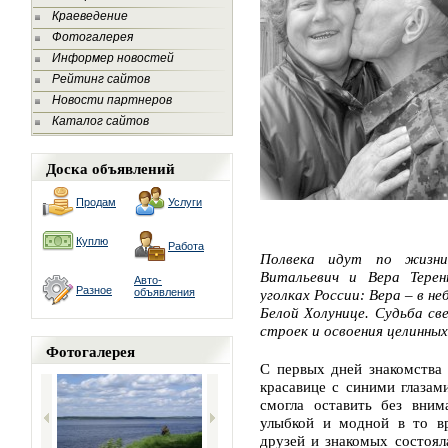
Краеведение
Фотогалерея
Информер новостей
Рейтинг сайтов
Новости партнеров
Каталог сайтов
Доска объявлений
Продам
Услуги
Куплю
Работа
Полвека идут по жизни
Витальевич и Вера Терен
Авто-
Разное
объявления
уголках России: Вера – в н
Белой Холунице. Судьба св
строек и освоения целинных
Фотогалерея
С первых дней знакомства
красавице с синими глазам
смогла оставить без вним
улыбкой и модной в то вр
друзей и знакомых состоял