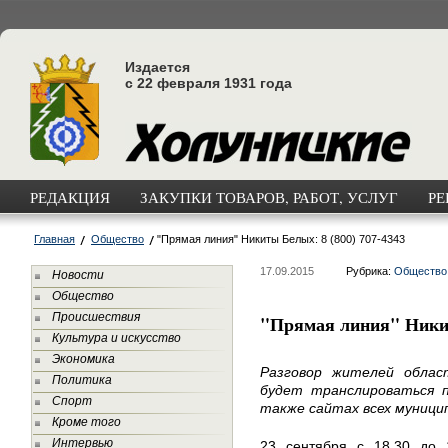
Издается
с 22 февраля 1931 года
РЕДАКЦИЯ
ЗАКУПКИ ТОВАРОВ, РАБОТ, УСЛУГ
РЕ
Главная
Общество
"Прямая линия" Никиты Белых: 8 (800) 707-4343
17.09.2015
Рубрика:
Общество
Новости
Общество
Происшествия
"Прямая линия" Никит
Культура и искусство
Экономика
Разговор жителей обла
Политика
будет транслироваться п
Спорт
также сайтах всех муници
Кроме того
Интервью
23 сентября с 18.30 до