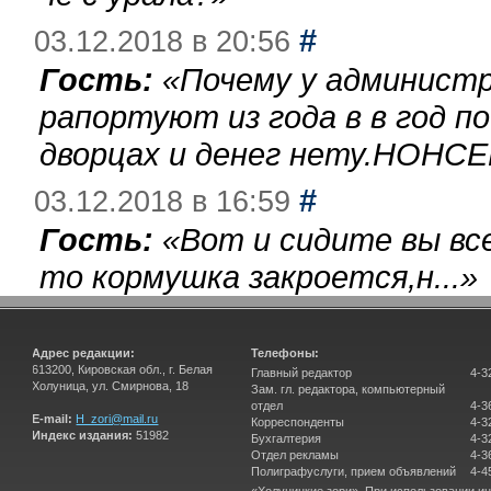
#
03.12.2018 в 20:56
Гость:
«
Почему у администр
рапортуют из года в в год п
дворцах и денег нету.НОНСЕ
#
03.12.2018 в 16:59
Гость:
«
Вот и сидите вы вс
то кормушка закроется,н...
»
Адрес редакции:
Телефоны:
613200, Кировская обл., г. Белая
Главный редактор
4-3
Холуница, ул. Смирнова, 18
Зам. гл. редактора, компьютерный
отдел
4-3
E-mail:
H_zori@mail.ru
Корреспонденты
4-3
Индекс издания:
51982
Бухгалтерия
4-3
Отдел рекламы
4-3
Полиграфуслуги, прием объявлений
4-4