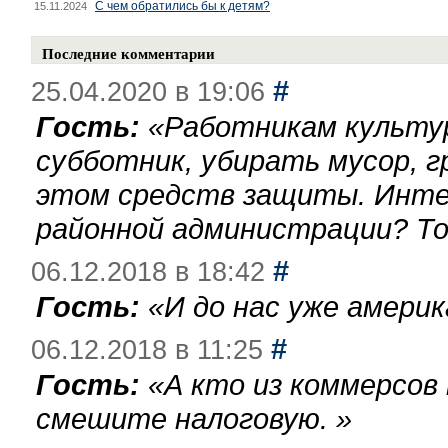
С чем обратились бы к детям?
15.11.2024
Последние комментарии
#
25.04.2020 в 19:06
Гость:
«
Работникам культу
субботник, убирать мусор, г
этом средств защиты. Инте
районной администрации? То
#
06.12.2018 в 18:42
Гость:
«
И до нас уже америк
#
06.12.2018 в 11:25
Гость:
«
А кто из коммерсов
смешите налоговую.
»