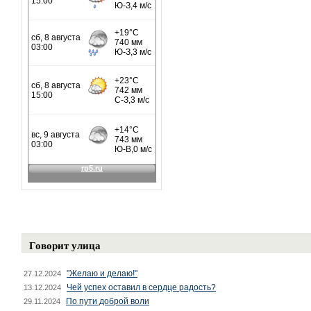
Говорит улица
"Желаю и делаю!"
27.12.2024
Чей успех оставил в сердце радость?
13.12.2024
По пути доброй воли
29.11.2024