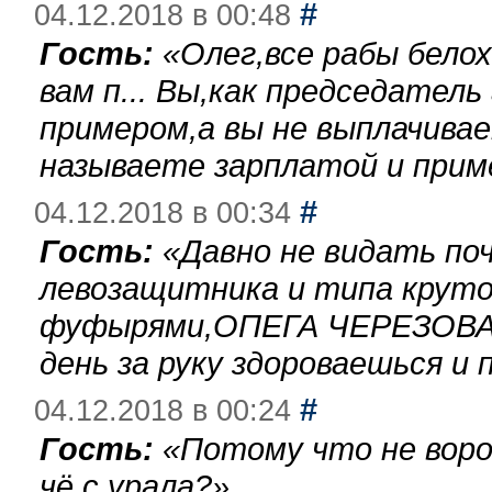
#
04.12.2018 в 00:48
Гость:
«
Олег,все рабы бело
вам п... Вы,как председател
примером,а вы не выплачива
называете зарплатой и при
#
04.12.2018 в 00:34
Гость:
«
Давно не видать по
левозащитника и типа круто
фуфырями,ОПЕГА ЧЕРЕЗОВА-
день за руку здороваешься и п
#
04.12.2018 в 00:24
Гость:
«
Потому что не воро
чё с урала?
»