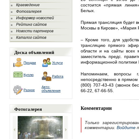
состоится «прямая линия»
Краеведение
Белых.
Фотогалерея
Информер новостей
Прямая трансляция будет в
Рейтинг сайтов
Москвы в Кирове», «Мария 
Новости партнеров
Каталог сайтов
– Кроме того, для удобст
трансляцию прямого эфир
области и на сайты всех 
Доска объявлений
заместитель предс. правит
информационной политики 
Продам
Услуги
Напоминаем, вопросы г
Куплю
Работа
непосредственно в прямом
(800) 707-43-43 (звонок бес
Авто-
Разное
66-22, 67-66-55.
объявления
Комментарии
Фотогалерея
Только зарегистрирова
комментарии.
Войдите
п