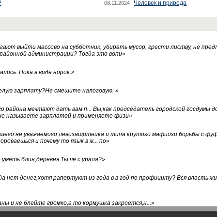
?
Человек и природа
08.11.2024
ают выйти массово на субботник, убирать мусор, грести листву, не пред
 районной администрации? Тогда это вопи
»
лись. Пока в виде норок.
»
белую зарплату?Не смешите налоговую.
»
го района мечтают дать вам п... Вы,как председатель городской госдумы 
ые называете зарплатой и применяете физи
»
нашего не уважаемого левозащитника и типа крутого мафиози борьбы с 
ороваешься и почему то язык в ж... по
»
уметь блин,деревня.Ты чё с урала?
»
а нет денег,хотя рапортуют из года в в год по профициту? Вся власть жи
ны и не блейте громко,а то кормушка закроется,н...
»