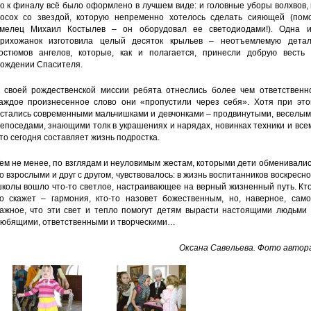
о к финалу всё было оформлено в лучшем виде: и головные уборы волхвов,
осох со звездой, которую непременно хотелось сделать сияющей (помо
мелец Михаил Костылев – он оборудовал ее светодиодами!). Одна и
рихожанок изготовила целый десяток крыльев – неотъемлемую детал
остюмов ангелов, которые, как и полагается, принесли добрую весть 
ождении Спасителя.
 своей рождественской миссии ребята отнеслись более чем ответственно
аждое произнесенное слово они «пропустили через себя». Хотя при это
стались современными мальчишками и девчонками – продвинутыми, веселым
епоседами, знающими толк в украшениях и нарядах, новинках техники и все
то сегодня составляет жизнь подростка.
ем не менее, по взглядам и неуловимым жестам, которыми дети обменивали
о взрослыми и друг с другом, чувствовалось: в жизнь воспитанников воскресн
колы вошло что-то светлое, настраивающее на верный жизненный путь. Кт
о скажет – гармония, кто-то назовет божественным, но, наверное, само
ажное, что эти свет и тепло помогут детям вырасти настоящими людьми 
юбящими, ответственными и творческими…
Оксана Савельева. Фото автора