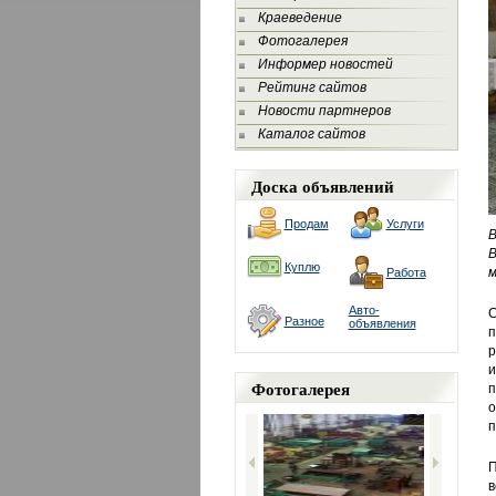
Краеведение
Фотогалерея
Информер новостей
Рейтинг сайтов
Новости партнеров
Каталог сайтов
Доска объявлений
Продам
Услуги
В
В
Куплю
м
Работа
Авто-
С
Разное
объявления
п
р
и
Фотогалерея
п
о
п
П
в