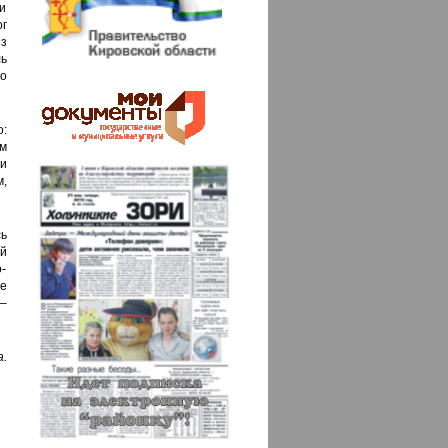
 и
г
з
ь
о
:
м
и
м,
сь
ой
о-
е
–
.