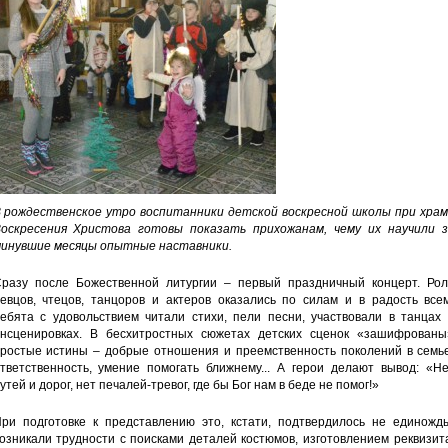
 рождественское утро воспитанники детской воскресной школы при храм
оскресения Христова готовы показать прихожанам, чему их научили з
инувшие месяцы опытные наставники.
разу после Божественной литургии – первый праздничный концерт. Рол
евцов, чтецов, танцоров и актеров оказались по силам и в радость всем
ебята с удовольствием читали стихи, пели песни, участвовали в танцах 
нсценировках. В бесхитростных сюжетах детских сценок «зашифрованы
ростые истины – добрые отношения и преемственность поколений в семье
тветственность, умение помогать ближнему... А герои делают вывод: «Не
утей и дорог, нет печалей-тревог, где бы Бог нам в беде не помог!»
ри подготовке к представлению это, кстати, подтвердилось не единожды
озникали трудности с поисками деталей костюмов, изготовлением реквизит