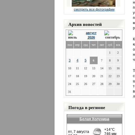
н
п
смотреть все фотографии
у
п
Архив новостей
к
р
август
2026
К
к
пон
втр
срд
чет
пят
суб
вск
о
1
2
н
ч
3
4
5
6
7
8
9
10
11
12
13
14
15
16
Т
с
17
18
19
20
21
22
23
ш
24
25
26
27
28
29
30
т
в
31
л
Погода в регионе
Белая Холуница