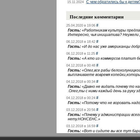
С чем обратились бы к детям
15.11.2024
Последние комментарии
#
25.04.2020 в 19:06
Гость:
«
Работникам культуры предлаг
Интересно, чья инициатива? Неужели
#
06.12.2018 в 18:42
Гость:
«
И до нас уже американцы добра
#
06.12.2018 в 11:25
Гость:
«
А кто из коммерсов платит 
#
04.12.2018 в 00:48
Гость:
«
Олег,все рабы белохолуницко
выплачиваете вовремя копейки,котор
#
04.12.2018 в 00:34
Гость:
«
Давно не видать почему то 
.Олег,ты с ними каждый день за руку зд
#
04.12.2018 в 00:24
Гость:
«
Потому что не воровать надо 
#
03.12.2018 в 20:56
Гость:
«
Почему у администрации всегд
нету.НОНСЕНС.
»
#
03.12.2018 в 16:59
Гость:
«
Вот и сидите вы все тут бара