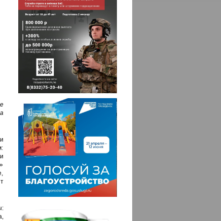
е
а
и
:
и
»
,
т
:
а,