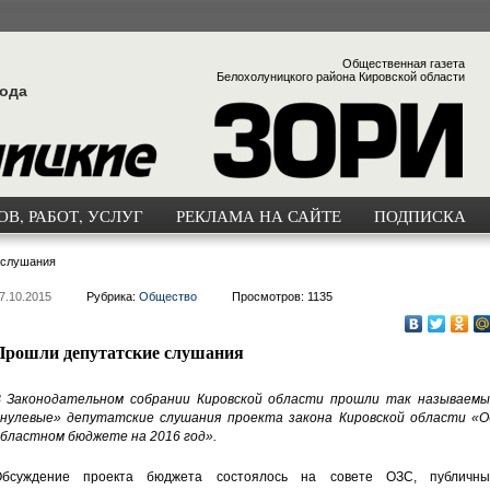
Общественная газета
Белохолуницкого района Кировской области
года
В, РАБОТ, УСЛУГ
РЕКЛАМА НА САЙТЕ
ПОДПИСКА
 слушания
7.10.2015
Рубрика:
Общество
Просмотров: 1135
Прошли депутатские слушания
 Законодательном собрании Кировской области прошли так называемы
нулевые» депутатские слушания проекта закона Кировской области «О
бластном бюджете на 2016 год».
бсуждение проекта бюджета состоялось на совете ОЗС, публичны