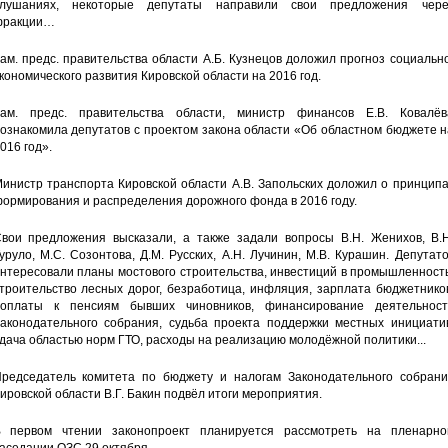
лушаниях, некоторые депутаты направили свои предложения чере
фракции…
ам. предс. правительства области А.Б. Кузнецов доложил прогноз социальн
кономического развития Кировской области на 2016 год.
ам. предс. правительства области, министр финансов Е.В. Ковалёв
ознакомила депутатов с проектом закона области «Об областном бюджете 
016 год».
инистр транспорта Кировской области А.В. Запольских доложил о принцип
ормирования и распределения дорожного фонда в 2016 году.
вои предложения высказали, а также задали вопросы В.Н. Женихов, В.Н
уруло, М.С. Созонтова, Д.М. Русских, А.Н. Лучинин, М.В. Курашин. Депутат
нтересовали планы мостового строительства, инвестиций в промышленност
троительство лесных дорог, безработица, инфляция, зарплата бюджетнико
оплаты к пенсиям бывших чиновников, финансирование деятельност
аконодательного собрания, судьба проекта поддержки местных инициатив
дача областью норм ГТО, расходы на реализацию молодёжной политики...
редседатель комитета по бюджету и налогам Законодательного собрани
ировской области В.Г. Бакин подвёл итоги мероприятия.
 первом чтении законопроект планируется рассмотреть на пленарно