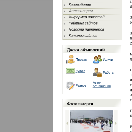
с
Краеведение
Фотогалерея
Информер новостей
З
э
Рейтинг сайтов
Новости партнеров
З
Каталог сайтов
п
2
Доска объявлений
М
ф
Продам
Услуги
С
Куплю
Работа
Т
и
Авто-
с
Разное
объявления
д
З
с
Фотогалерея
П
К
В