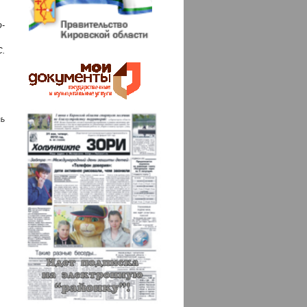
-
.
ь