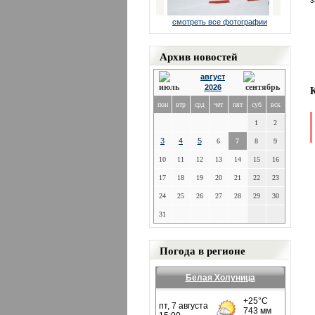
з
смотреть все фотографии
Архив новостей
август
2026
пон
втр
срд
чет
пят
суб
вск
1
2
3
4
5
6
7
8
9
10
11
12
13
14
15
16
17
18
19
20
21
22
23
24
25
26
27
28
29
30
31
Погода в регионе
Белая Холуница