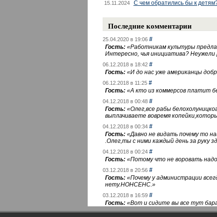
С чем обратились бы к детям
15.11.2024
Последние комментарии
#
25.04.2020 в 19:06
Гость:
«
Работникам культуры предлаг
Интересно, чья инициатива? Неужели
#
06.12.2018 в 18:42
Гость:
«
И до нас уже американцы добра
#
06.12.2018 в 11:25
Гость:
«
А кто из коммерсов платит 
#
04.12.2018 в 00:48
Гость:
«
Олег,все рабы белохолуницко
выплачиваете вовремя копейки,котор
#
04.12.2018 в 00:34
Гость:
«
Давно не видать почему то 
.Олег,ты с ними каждый день за руку зд
#
04.12.2018 в 00:24
Гость:
«
Потому что не воровать надо 
#
03.12.2018 в 20:56
Гость:
«
Почему у администрации всегд
нету.НОНСЕНС.
»
#
03.12.2018 в 16:59
Гость:
«
Вот и сидите вы все тут бара