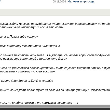
?
Человек и природа
08.11.2024
ают выйти массово на субботник, убирать мусор, грести листву, не пред
 районной администрации? Тогда это вопи
»
лись. Пока в виде норок.
»
белую зарплату?Не смешите налоговую.
»
го района мечтают дать вам п... Вы,как председатель городской госдумы 
ые называете зарплатой и применяете физи
»
нашего не уважаемого левозащитника и типа крутого мафиози борьбы с 
ороваешься и почему то язык в ж... по
»
уметь блин,деревня.Ты чё с урала?
»
а нет денег,хотя рапортуют из года в в год по профициту? Вся власть жи
ны и не блейте громко,а то кормушка закроется,н...
»