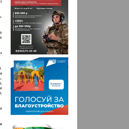
з
о-
а
на
ах
.
ов
ь,
в,
и
,
я
м