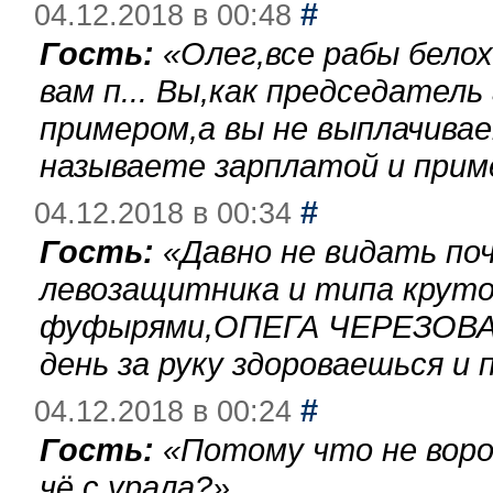
#
04.12.2018 в 00:48
Гость:
«
Олег,все рабы бело
вам п... Вы,как председател
примером,а вы не выплачива
называете зарплатой и при
#
04.12.2018 в 00:34
Гость:
«
Давно не видать по
левозащитника и типа круто
фуфырями,ОПЕГА ЧЕРЕЗОВА-
день за руку здороваешься и п
#
04.12.2018 в 00:24
Гость:
«
Потому что не воро
чё с урала?
»