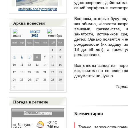
удостоверение, действител
синий портфель и светоотр
смотреть все фотографии
Вопросы, которые будут за
Архив новостей
как обычно, касаются возра
языками, гражданства, н
август
занятости, источников ср
2026
детей. Однако появятся и н
пон
втр
срд
чет
пят
суб
вск
рождаемости (их зададут ж
18 до 59 лет), а также у
1
2
реализованы.
3
4
5
6
7
8
9
10
11
12
13
14
15
16
Все ответы заносятся пер
исключительно со слов гр
17
18
19
20
21
22
23
документы не нужно.
24
25
26
27
28
29
30
Терри
31
Погода в регионе
Комментарии
Белая Холуница
Только зарегистрирова