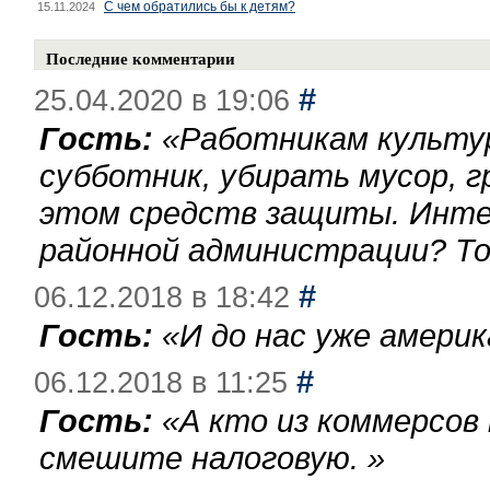
С чем обратились бы к детям?
15.11.2024
Последние комментарии
#
25.04.2020 в 19:06
Гость:
«
Работникам культу
субботник, убирать мусор, г
этом средств защиты. Инте
районной администрации? То
#
06.12.2018 в 18:42
Гость:
«
И до нас уже америк
#
06.12.2018 в 11:25
Гость:
«
А кто из коммерсов
смешите налоговую.
»