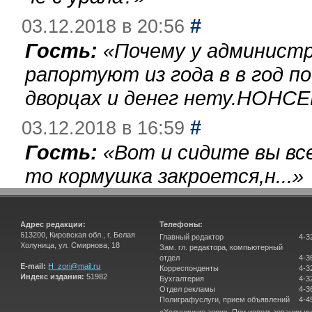
#
03.12.2018 в 20:56
Гость:
«
Почему у администр
рапортуют из года в в год п
дворцах и денег нету.НОНСЕ
#
03.12.2018 в 16:59
Гость:
«
Вот и сидите вы вс
то кормушка закроется,н...
»
Адрес редакции:
Телефоны:
613200, Кировская обл., г. Белая
Главный редактор
4-3
Холуница, ул. Смирнова, 18
Зам. гл. редактора, компьютерный
отдел
4-3
E-mail:
H_zori@mail.ru
Корреспонденты
4-3
Индекс издания:
51982
Бухгалтерия
4-3
Отдел рекламы
4-3
Полиграфуслуги, прием объявлений
4-4