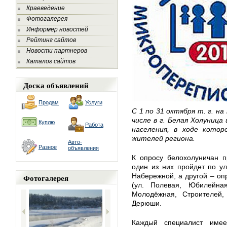
Краеведение
Фотогалерея
Информер новостей
Рейтинг сайтов
Новости партнеров
Каталог сайтов
Доска объявлений
Продам
Услуги
С 1 по 31 октября т. г. н
числе в г. Белая Холуница
Куплю
Работа
населения, в ходе кото
жителей региона.
Авто-
Разное
объявления
К опросу белохолуничан п
один из них пройдет по ул
Набережной, а другой – оп
Фотогалерея
(ул. Полевая, Юбилейная
Молодёжная, Строителей,
Дерюши.
Каждый специалист име