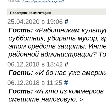
С чем обратились бы к детям?
15.11.2024
Последние комментарии
#
25.04.2020 в 19:06
Гость:
«
Работникам культу
субботник, убирать мусор, г
этом средств защиты. Инте
районной администрации? То
#
06.12.2018 в 18:42
Гость:
«
И до нас уже америк
#
06.12.2018 в 11:25
Гость:
«
А кто из коммерсов
смешите налоговую.
»