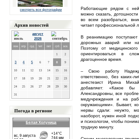
Работающие рядом с ней 
смотреть все фотографии
можно сказать, дотошност
во всем разобраться, вни
Архив новостей
читает профессиональной л
август
В реанимацию поступают
2026
дорожных аварий или на
пон
втр
срд
чет
пят
суб
вск
Поэтому от медицинского
ориентироваться в сло
1
2
драгоценное время.
3
4
5
6
7
8
9
10
11
12
13
14
15
16
– Свою работу Надежд
ответственно, без каких-л
17
18
19
20
21
22
23
анестезист Ирина Миха
24
25
26
27
28
29
30
добавляет: «Какое б
Александровны, все пробл
31
медучреждения и на раб
окружающими». Бывает, ко
Погода в регионе
нервы сдали: неужто, мо
наоборот, нужен иной подх
и психологом, чтобы понима
Белая Холуница
трудную минуту.
Своим многолетним трудом