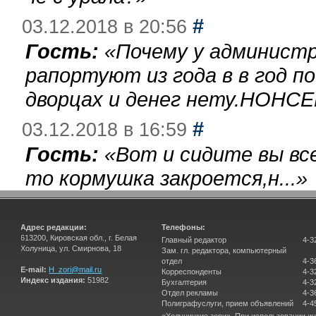
#
03.12.2018 в 20:56
Гость:
«
Почему у администр
рапортуют из года в в год п
дворцах и денег нету.НОНСЕ
#
03.12.2018 в 16:59
Гость:
«
Вот и сидите вы вс
то кормушка закроется,н...
»
Адрес редакции:
Телефоны:
613200, Кировская обл., г. Белая
Главный редактор
4-3
Холуница, ул. Смирнова, 18
Зам. гл. редактора, компьютерный
отдел
4-3
E-mail:
H_zori@mail.ru
Корреспонденты
4-3
Индекс издания:
51982
Бухгалтерия
4-3
Отдел рекламы
4-3
Полиграфуслуги, прием объявлений
4-4