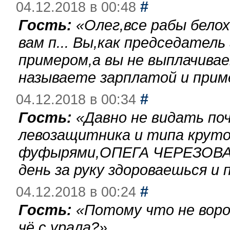
#
04.12.2018 в 00:48
Гость:
«
Олег,все рабы бело
вам п... Вы,как председател
примером,а вы не выплачива
называете зарплатой и при
#
04.12.2018 в 00:34
Гость:
«
Давно не видать по
левозащитника и типа круто
фуфырями,ОПЕГА ЧЕРЕЗОВА-
день за руку здороваешься и п
#
04.12.2018 в 00:24
Гость:
«
Потому что не воро
чё с урала?
»