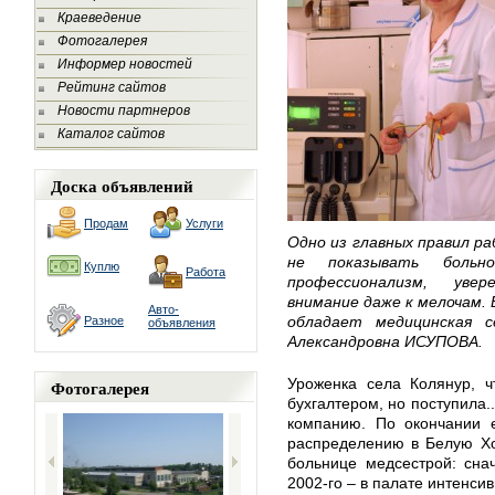
Краеведение
Фотогалерея
Информер новостей
Рейтинг сайтов
Новости партнеров
Каталог сайтов
Доска объявлений
Продам
Услуги
Одно из главных правил р
не показывать больн
Куплю
Работа
профессионализм, увер
внимание даже к мелочам.
Авто-
обладает медицинская 
Разное
объявления
Александровна ИСУПОВА.
Уроженка села Колянур, ч
Фотогалерея
бухгалтером, но поступила.
компанию. По окончании 
распределению в Белую Хо
больнице медсестрой: сна
2002-го – в палате интенси