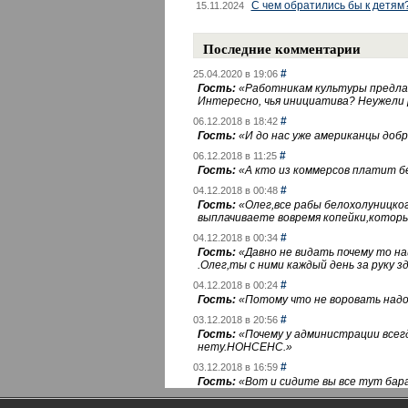
С чем обратились бы к детям
15.11.2024
Последние комментарии
#
25.04.2020 в 19:06
Гость:
«
Работникам культуры предлаг
Интересно, чья инициатива? Неужели
#
06.12.2018 в 18:42
Гость:
«
И до нас уже американцы добра
#
06.12.2018 в 11:25
Гость:
«
А кто из коммерсов платит 
#
04.12.2018 в 00:48
Гость:
«
Олег,все рабы белохолуницко
выплачиваете вовремя копейки,котор
#
04.12.2018 в 00:34
Гость:
«
Давно не видать почему то 
.Олег,ты с ними каждый день за руку зд
#
04.12.2018 в 00:24
Гость:
«
Потому что не воровать надо 
#
03.12.2018 в 20:56
Гость:
«
Почему у администрации всегд
нету.НОНСЕНС.
»
#
03.12.2018 в 16:59
Гость:
«
Вот и сидите вы все тут бара