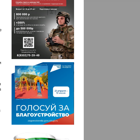
е
и
я
в
м