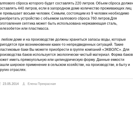
алпового сброса которого будет составлять 220 литров. Объем сброса долже
оставлять 440 литров, если в загородном доме количество проживающих лиц
е превышает восьми человек. Семьям, состоящим из 9 человек необходимо
риобретать устройство с объемом залпового сброса 760 литров.Для
зготовления септика может быть использована нержавеющая сталь,
елезобетон или пластмасса.
 любом доме и на производстве должны храниться запасы воды, которые
ригодятся при возникновении каких-то непредвиденных ситуаций. Такие
ластиковые баки Вы можете приобрести в группе компаний «ЭКВОЛС». Для
роизводства баков используется экологически чистый материал. Форма баков
ожет иметь прямоугольную или цилиндрическую форму. Данные емкости
ашли широкое применение в сельском хозяйстве, на производстве, в быту и
ругих отраслях.
23.05.2014
Елена Прекрасная