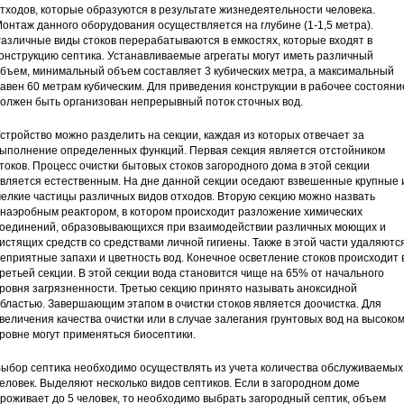
тходов, которые образуются в результате жизнедеятельности человека.
онтаж данного оборудования осуществляется на глубине (1-1,5 метра).
азличные виды стоков перерабатываются в емкостях, которые входят в
онструкцию септика. Устанавливаемые агрегаты могут иметь различный
бъем, минимальный объем составляет 3 кубических метра, а максимальный
авен 60 метрам кубическим. Для приведения конструкции в рабочее состояни
олжен быть организован непрерывный поток сточных вод.
стройство можно разделить на секции, каждая из которых отвечает за
ыполнение определенных функций. Первая секция является отстойником
токов. Процесс очистки бытовых стоков загородного дома в этой секции
вляется естественным. На дне данной секции оседают взвешенные крупные 
елкие частицы различных видов отходов. Вторую секцию можно назвать
наэробным реактором, в котором происходит разложение химических
оединений, образовывающихся при взаимодействии различных моющих и
истящих средств со средствами личной гигиены. Также в этой части удаляютс
еприятные запахи и цветность вод. Конечное осветление стоков происходит 
ретьей секции. В этой секции вода становится чище на 65% от начального
ровня загрязненности. Третью секцию принято называть аноксидной
бластью. Завершающим этапом в очистки стоков является доочистка. Для
величения качества очистки или в случае залегания грунтовых вод на высоко
ровне могут применяться биосептики.
ыбор септика необходимо осуществлять из учета количества обслуживаемых
еловек. Выделяют несколько видов септиков. Если в загородном доме
роживает до 5 человек, то необходимо выбрать загородный септик, объем