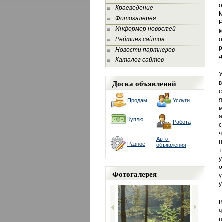
о
Краеведение
М
Фотогалерея
Р
Информер новостей
к
Рейтинг сайтов
о
р
Новости партнеров
д
Каталог сайтов
У
Доска объявлений
в
с
я
Продам
Услуги
м
а
Куплю
Работа
с
ч
Авто-
н
Разное
объявления
т
у
о
Фотогалерея
у
у
В
ч
п