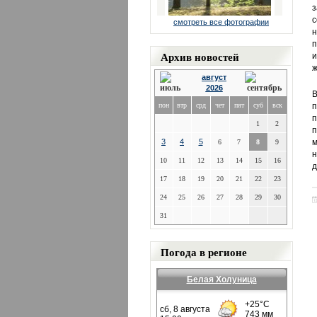
з
с
смотреть все фотографии
н
п
Архив новостей
и
ж
август
2026
В
пон
втр
срд
чет
пят
суб
вск
п
п
1
2
п
3
4
5
м
6
7
8
9
н
10
11
12
13
14
15
16
д
17
18
19
20
21
22
23
24
25
26
27
28
29
30
31
Погода в регионе
Белая Холуница