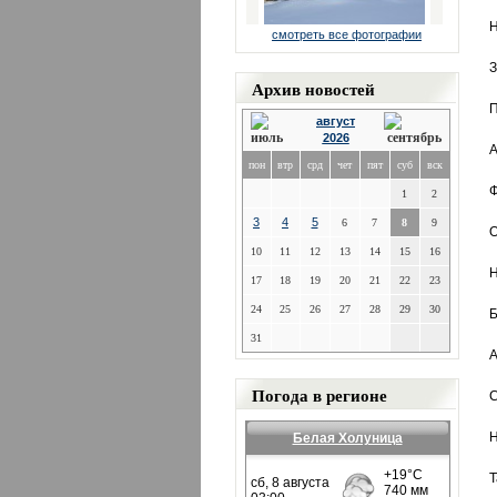
Н
смотреть все фотографии
З
Архив новостей
П
август
2026
А
пон
втр
срд
чет
пят
суб
вск
Ф
1
2
3
4
5
6
7
8
9
О
10
11
12
13
14
15
16
Н
17
18
19
20
21
22
23
24
25
26
27
28
29
30
Б
31
А
Погода в регионе
С
Н
Белая Холуница
Т