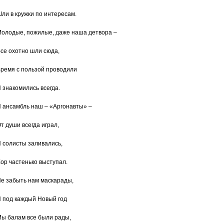
ли в кружки по интересам.
олодые, пожилые, даже наша детвора –
се охотно шли сюда,
ремя с пользой проводили
 знакомились всегда.
 ансамбль наш – «Аргонавты» –
т души всегда играл,
 солисты заливались,
ор частенько выступал.
е забыть нам маскарады,
 под каждый Новый год
ы балам все были рады,