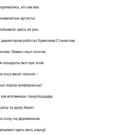
аряжались, кто как мог.
наменитые артисты
обывали здесь не раз,
 директором работал Ермолаев Станислав.
еликс Лямин слыл поэтом,
н концерты вел при этом:
а носу висит пенсне –
ыл хорош конферансье!
 как вспомнишь танцплощадку,
разу за душу берет.
а полу, на деревянном,
анцевал здесь весь народ!