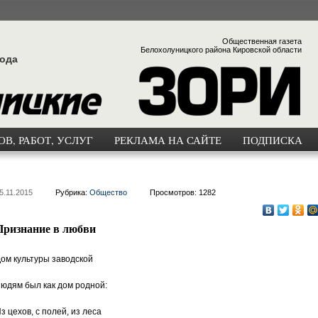
Общественная газета
Белохолуницкого района Кировской области
года
В, РАБОТ, УСЛУГ
РЕКЛАМА НА САЙТЕ
ПОДПИСКА
5.11.2015
Рубрика:
Общество
Просмотров: 1282
Признание в любви
ом культуры заводской
юдям был как дом родной:
з цехов, с полей, из леса