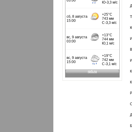
Д
Т
Ю
И
В
И
К
К
Р
С
Д
Б