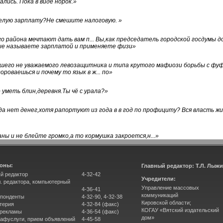
лись. Пока в виде норок.
»
белую зарплату?Не смешите налоговую.
»
го района мечтают дать вам п... Вы,как председатель городской госдумы 
ые называете зарплатой и применяете физи
»
нашего не уважаемого левозащитника и типа крутого мафиози борьбы с 
ороваешься и почему то язык в ж... по
»
уметь блин,деревня.Ты чё с урала?
»
а нет денег,хотя рапортуют из года в в год по профициту? Вся власть жи
ны и не блейте громко,а то кормушка закроется,н...
»
оны:
Главный редактор: Т.Л. Лыж
й редактор
4-32-42
Учредители:
л. редактора, компьютерный
Управление массовых
4-36-41
коммуникаций
понденты
4-32-90, 4-32-38
Кировской области;
терия
4-32-84 (факс)
КОГАУ «Вятский издательский
 рекламы
4-36-54 (факс)
дом»
афуслуги, прием объявлений
4-45-58