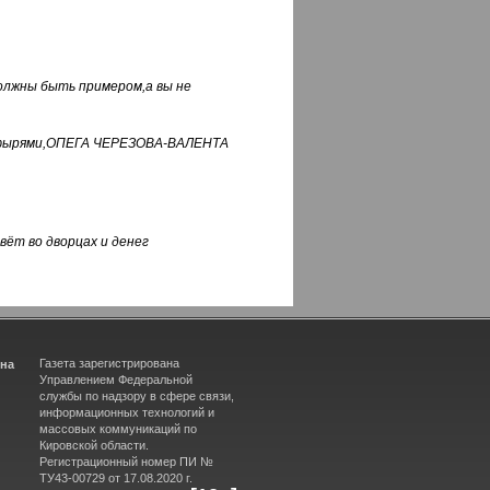
должны быть примером,а вы не
фуфырями,ОПЕГА ЧЕРЕЗОВА-ВАЛЕНТА
вёт во дворцах и денег
Газета зарегистрирована
ина
Управлением Федеральной
службы по надзору в сфере связи,
информационных технологий и
массовых коммуникаций по
Кировской области.
Регистрационный номер ПИ №
ТУ43-00729 от 17.08.2020 г.