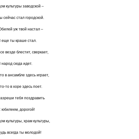
ом культуры заводской –
ы сейчас стал городской.
билей уж твой настал –
 еще ты краше стал.
се везде блестит, сверкает,
 народ сюда идет.
то в ансамбле здесь играет,
то-то в хоре здесь поет.
азреши тебя поздравить
 юбилеем, дорогой!
ом культуры, храм культуры,
удь всегда ты молодой!