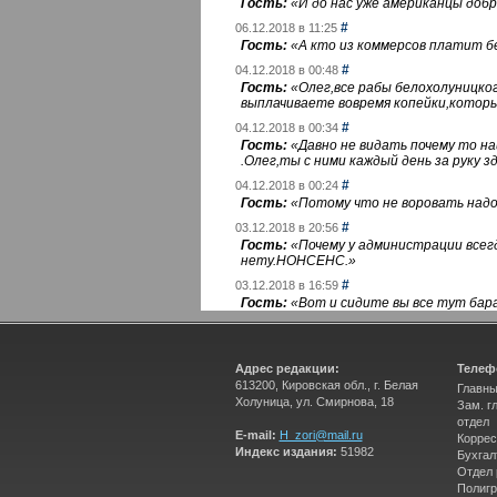
Гость:
«
И до нас уже американцы добра
#
06.12.2018 в 11:25
Гость:
«
А кто из коммерсов платит 
#
04.12.2018 в 00:48
Гость:
«
Олег,все рабы белохолуницко
выплачиваете вовремя копейки,котор
#
04.12.2018 в 00:34
Гость:
«
Давно не видать почему то 
.Олег,ты с ними каждый день за руку зд
#
04.12.2018 в 00:24
Гость:
«
Потому что не воровать надо 
#
03.12.2018 в 20:56
Гость:
«
Почему у администрации всегд
нету.НОНСЕНС.
»
#
03.12.2018 в 16:59
Гость:
«
Вот и сидите вы все тут бара
Адрес редакции:
Телеф
613200, Кировская обл., г. Белая
Главны
Холуница, ул. Смирнова, 18
Зам. г
отдел
E-mail:
H_zori@mail.ru
Коррес
Индекс издания:
51982
Бухгал
Отдел
Полигр