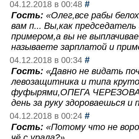
#
04.12.2018 в 00:48
Гость:
«
Олег,все рабы бело
вам п... Вы,как председател
примером,а вы не выплачива
называете зарплатой и при
#
04.12.2018 в 00:34
Гость:
«
Давно не видать по
левозащитника и типа круто
фуфырями,ОПЕГА ЧЕРЕЗОВА-
день за руку здороваешься и п
#
04.12.2018 в 00:24
Гость:
«
Потому что не воро
чё с урала?
»