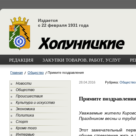
Издается
с 22 февраля 1931 года
РЕДАКЦИЯ
ЗАКУПКИ ТОВАРОВ, РАБОТ, УСЛУГ
РЕ
Главная
Общество
Примите поздравления
28.04.2016
Рубрика:
Общество
Новости
Общество
Происшествия
Примите поздравлени
Культура и искусство
Экономика
Уважаемые жители Кировс
Политика
Праздником весны и труда
Спорт
Кроме того
Этот замечательный пер
Интервью
общее стремление жить и 