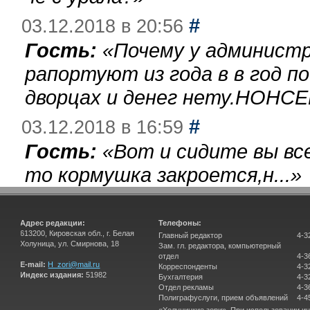
#
03.12.2018 в 20:56
Гость:
«
Почему у администр
рапортуют из года в в год п
дворцах и денег нету.НОНСЕ
#
03.12.2018 в 16:59
Гость:
«
Вот и сидите вы вс
то кормушка закроется,н...
»
Адрес редакции:
Телефоны:
613200, Кировская обл., г. Белая
Главный редактор
4-3
Холуница, ул. Смирнова, 18
Зам. гл. редактора, компьютерный
отдел
4-3
E-mail:
H_zori@mail.ru
Корреспонденты
4-3
Индекс издания:
51982
Бухгалтерия
4-3
Отдел рекламы
4-3
Полиграфуслуги, прием объявлений
4-4