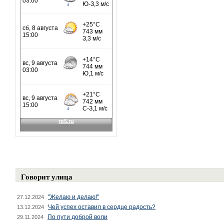
Говорит улица
"Желаю и делаю!"
27.12.2024
Чей успех оставил в сердце радость?
13.12.2024
По пути доброй воли
29.11.2024