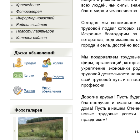
всех людей, чьи силы, зна
Краеведение
благо мира и человечества.
Фотогалерея
Информер новостей
Сегодня мы вспоминаем с
Рейтинг сайтов
трудовой подвиг которых 
Новости партнеров
Искренне благодарим за
Каталог сайтов
ветеранов, поднимавших ст
города и села, достойно вос
Доска объявлений
Мы поздравляем трудовые 
фирм, организаций, которые
Продам
Услуги
укрепление экономики ро
трудовой деятельности наше
Куплю
Работа
свой трудовой путь и в на
профессии.
Авто-
Разное
объявления
Дорогие друзья! Пусть буд
благополучие и счастье в
дома! Пусть в нашем Отечес
Фотогалерея
новые трудовые успехи
праздником!
Н.