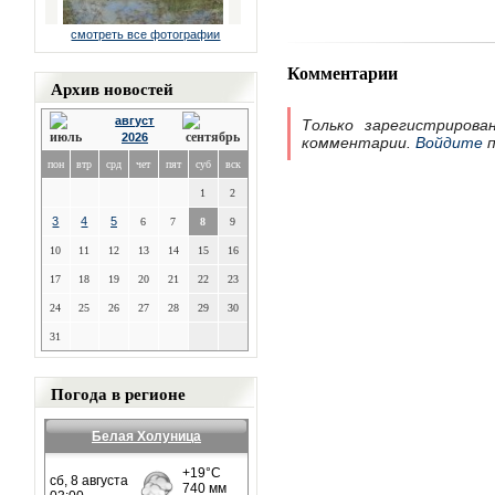
смотреть все фотографии
Комментарии
Архив новостей
август
Только зарегистрирова
2026
комментарии.
Войдите
п
пон
втр
срд
чет
пят
суб
вск
1
2
3
4
5
6
7
8
9
10
11
12
13
14
15
16
17
18
19
20
21
22
23
24
25
26
27
28
29
30
31
Погода в регионе
Белая Холуница