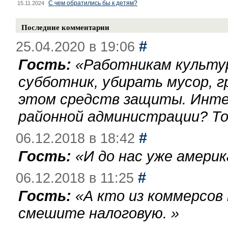
С чем обратились бы к детям?
15.11.2024
Последние комментарии
#
25.04.2020 в 19:06
Гость:
«
Работникам культу
субботник, убирать мусор, г
этом средств защиты. Инте
районной администрации? То
#
06.12.2018 в 18:42
Гость:
«
И до нас уже америк
#
06.12.2018 в 11:25
Гость:
«
А кто из коммерсов
смешите налоговую.
»