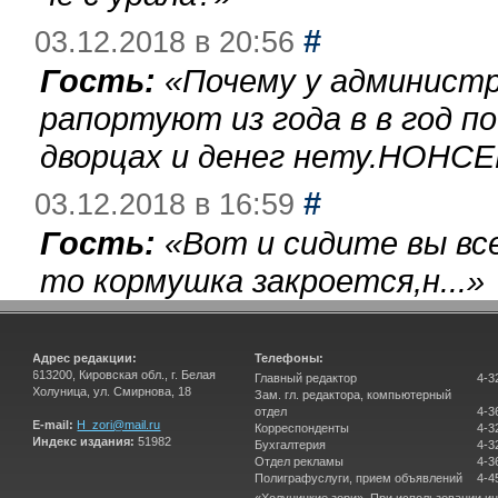
#
03.12.2018 в 20:56
Гость:
«
Почему у администр
рапортуют из года в в год п
дворцах и денег нету.НОНСЕ
#
03.12.2018 в 16:59
Гость:
«
Вот и сидите вы вс
то кормушка закроется,н...
»
Адрес редакции:
Телефоны:
613200, Кировская обл., г. Белая
Главный редактор
4-3
Холуница, ул. Смирнова, 18
Зам. гл. редактора, компьютерный
отдел
4-3
E-mail:
H_zori@mail.ru
Корреспонденты
4-3
Индекс издания:
51982
Бухгалтерия
4-3
Отдел рекламы
4-3
Полиграфуслуги, прием объявлений
4-4