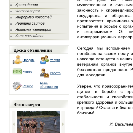
мужественным и сильны
Краеведение
законность и справедливо
Фотогалерея
государства и общества
Информер новостей
противостоят криминальн
Рейтинг сайтов
испытания в борьбе с орга
Новости партнеров
и экстремизмом. От ни
Каталог сайтов
антикоррупционных меропр
Сегодня мы вспоминаем с
Доска объявлений
погибших на своем посту и
навсегда останутся в наших
Продам
Услуги
ветеранам органов внутре
беззаветная преданность 
Куплю
Работа
для молодежи.
Авто-
Уверен, что правоохранит
Разное
объявления
щитом в борьбе с крим
стабильности и спокойст
крепкого здоровья и больши
Фотогалерея
и граждан! Счастья и благо
близким!
И. Василье