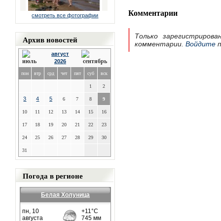
Комментарии
смотреть все фотографии
Только зарегистрирова
Архив новостей
комментарии.
Войдите
п
август
2026
пон
втр
срд
чет
пят
суб
вск
1
2
3
4
5
6
7
8
9
10
11
12
13
14
15
16
17
18
19
20
21
22
23
24
25
26
27
28
29
30
31
Погода в регионе
Белая Холуница