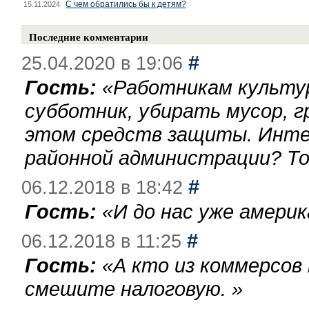
С чем обратились бы к детям?
15.11.2024
Последние комментарии
#
25.04.2020 в 19:06
Гость:
«
Работникам культу
субботник, убирать мусор, г
этом средств защиты. Инте
районной администрации? То
#
06.12.2018 в 18:42
Гость:
«
И до нас уже америк
#
06.12.2018 в 11:25
Гость:
«
А кто из коммерсов
смешите налоговую.
»