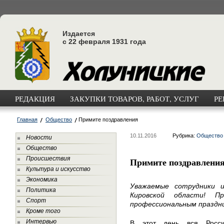
Издается
с 22 февраля 1931 года
РЕДАКЦИЯ
ЗАКУПКИ ТОВАРОВ, РАБОТ, УСЛУГ
РЕ
Главная
Общество
Примите поздравления
10.11.2016
Рубрика:
Общество
Новости
Общество
Происшествия
Примите поздравлени
Культура и искусство
Экономика
Уважаемые сотрудники 
Политика
Кировской области! П
Спорт
профессиональным праздн
Кроме того
Интервью
В этот день вся Росси