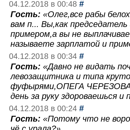
#
04.12.2018 в 00:48
Гость:
«
Олег,все рабы бело
вам п... Вы,как председател
примером,а вы не выплачива
называете зарплатой и при
#
04.12.2018 в 00:34
Гость:
«
Давно не видать по
левозащитника и типа круто
фуфырями,ОПЕГА ЧЕРЕЗОВА-
день за руку здороваешься и п
#
04.12.2018 в 00:24
Гость:
«
Потому что не воро
чё с урала?
»