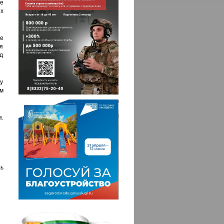
е
х
е
я
д
у
м
а.
ь