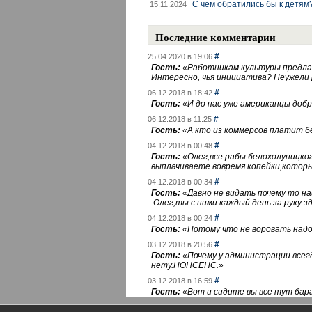
С чем обратились бы к детям
15.11.2024
Последние комментарии
#
25.04.2020 в 19:06
Гость:
«
Работникам культуры предлаг
Интересно, чья инициатива? Неужели
#
06.12.2018 в 18:42
Гость:
«
И до нас уже американцы добра
#
06.12.2018 в 11:25
Гость:
«
А кто из коммерсов платит 
#
04.12.2018 в 00:48
Гость:
«
Олег,все рабы белохолуницко
выплачиваете вовремя копейки,котор
#
04.12.2018 в 00:34
Гость:
«
Давно не видать почему то 
.Олег,ты с ними каждый день за руку зд
#
04.12.2018 в 00:24
Гость:
«
Потому что не воровать надо 
#
03.12.2018 в 20:56
Гость:
«
Почему у администрации всегд
нету.НОНСЕНС.
»
#
03.12.2018 в 16:59
Гость:
«
Вот и сидите вы все тут бара