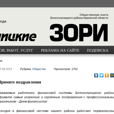
Общественная газета
Белохолуницкого района Кировской области
года
В, РАБОТ, УСЛУГ
РЕКЛАМА НА САЙТЕ
ПОДПИСКА
ия
7.09.2013
Рубрика:
Общество
Просмотров: 1752
Примите поздравления
важаемые работники финансовой системы Белохолуницкого района
римите самые искренние и сердечные поздравления с профессиональны
раздником – Днем финансиста!
егодня в финансовой системе нашего района работают первоклассны