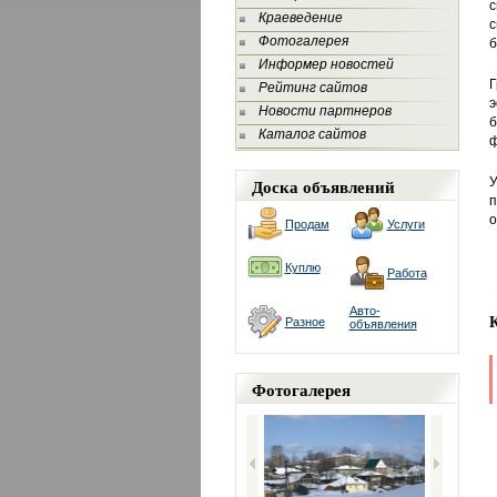
с
Краеведение
с
Фотогалерея
б
Информер новостей
Г
Рейтинг сайтов
э
Новости партнеров
б
Каталог сайтов
ф
Доска объявлений
У
о
Продам
Услуги
Куплю
Работа
Авто-
Разное
объявления
Фотогалерея