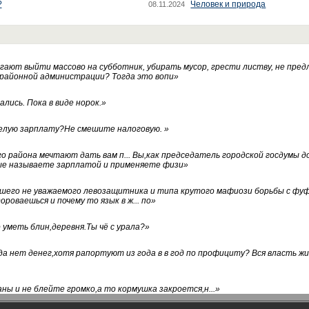
?
Человек и природа
08.11.2024
ают выйти массово на субботник, убирать мусор, грести листву, не пред
 районной администрации? Тогда это вопи
»
лись. Пока в виде норок.
»
белую зарплату?Не смешите налоговую.
»
го района мечтают дать вам п... Вы,как председатель городской госдумы 
ые называете зарплатой и применяете физи
»
нашего не уважаемого левозащитника и типа крутого мафиози борьбы с 
ороваешься и почему то язык в ж... по
»
уметь блин,деревня.Ты чё с урала?
»
а нет денег,хотя рапортуют из года в в год по профициту? Вся власть жи
ны и не блейте громко,а то кормушка закроется,н...
»