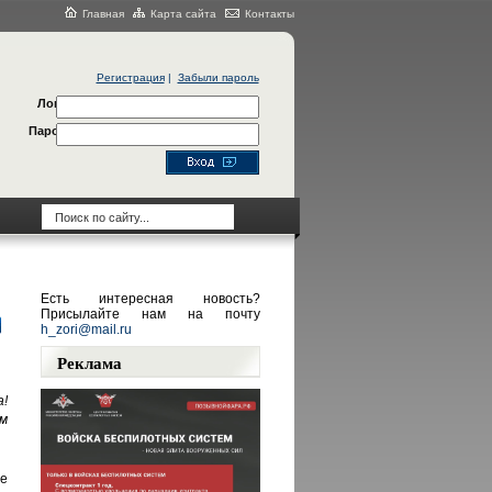
Главная
Карта сайта
Контакты
Регистрация
|
Забыли пароль
Логин
Пароль
Есть интересная новость?
Присылайте нам на почту
h_zori@mail.ru
Реклама
!
м
е