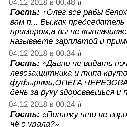
#
04.12.2018 в 00:48
Гость:
«
Олег,все рабы бело
вам п... Вы,как председател
примером,а вы не выплачива
называете зарплатой и при
#
04.12.2018 в 00:34
Гость:
«
Давно не видать по
левозащитника и типа круто
фуфырями,ОПЕГА ЧЕРЕЗОВА-
день за руку здороваешься и п
#
04.12.2018 в 00:24
Гость:
«
Потому что не воро
чё с урала?
»