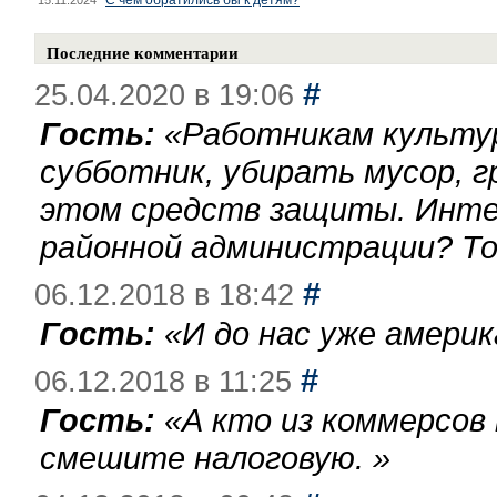
С чем обратились бы к детям?
15.11.2024
Последние комментарии
#
25.04.2020 в 19:06
Гость:
«
Работникам культу
субботник, убирать мусор, г
этом средств защиты. Инте
районной администрации? То
#
06.12.2018 в 18:42
Гость:
«
И до нас уже америк
#
06.12.2018 в 11:25
Гость:
«
А кто из коммерсов
смешите налоговую.
»