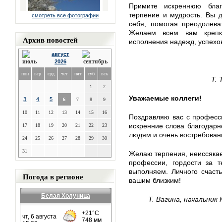
Примите искреннюю благ
терпение и мудрость. Вы 
смотреть все фотографии
себя, помогая преодолева
Желаем всем вам крепког
Архив новостей
исполнения надежд, успехов
август
2026
пон
втр
срд
чет
пят
суб
вск
Т.
1
2
Уважаемые коллеги!
3
4
5
6
7
8
9
10
11
12
13
14
15
16
Поздравляю вас с професс
искренние слова благодарн
17
18
19
20
21
22
23
людям и очень востребован
24
25
26
27
28
29
30
31
Желаю терпения, неиссякае
профессии, гордости за 
выполняем. Личного счаст
Погода в регионе
вашим близким!
Белая Холуница
Т. Вагина, начальни