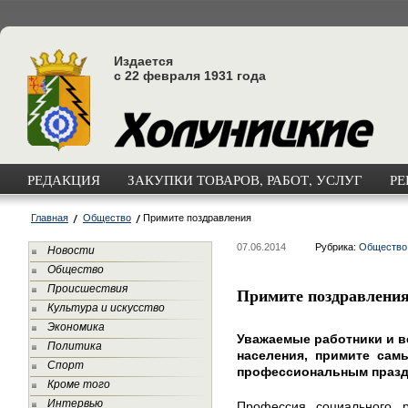
Издается
с 22 февраля 1931 года
РЕДАКЦИЯ
ЗАКУПКИ ТОВАРОВ, РАБОТ, УСЛУГ
РЕ
Главная
Общество
Примите поздравления
07.06.2014
Рубрика:
Общество
Новости
Общество
Происшествия
Примите поздравлени
Культура и искусство
Экономика
Уважаемые работники и 
Политика
населения, примите сам
Спорт
профессиональным празд
Кроме того
Интервью
Профессия социального р