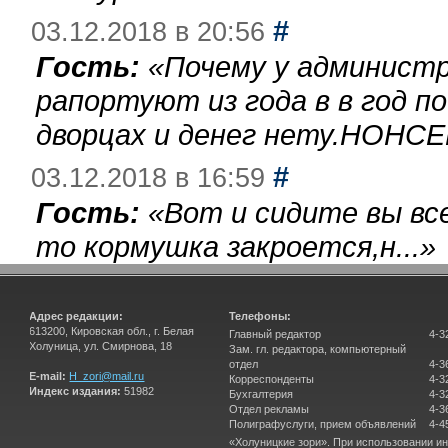
#
03.12.2018 в 20:56
Гость:
«
Почему у администр
рапортуют из года в в год п
дворцах и денег нету.НОНСЕ
#
03.12.2018 в 16:59
Гость:
«
Вот и сидите вы вс
то кормушка закроется,н...
»
Адрес редакции:
Телефоны:
613200, Кировская обл., г. Белая
Главный редактор
4-3
Холуница, ул. Смирнова, 18
Зам. гл. редактора, компьютерный
отдел
4-3
E-mail:
H_zori@mail.ru
Корреспонденты
4-3
Индекс издания:
51982
Бухгалтерия
4-3
Отдел рекламы
4-3
Полиграфуслуги, прием объявлений
4-4
«Холуницкие зори». При использовании и