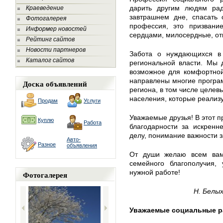
дарить другим людям рад
Краеведение
завтрашнем дне, спасать 
Фотогалерея
профессия, это призвани
Информер новостей
сердцами, милосердные, от
Рейтинг сайтов
Новости партнеров
Забота о нуждающихся в
Каталог сайтов
региональной власти. Мы 
возможное для комфортной
направлены многие програ
Доска объявлений
региона, в том числе целев
населения, которые реализу
Продам
Услуги
Уважаемые друзья! В этот п
Куплю
Работа
благодарности за искренн
делу, понимание важности з
Авто-
Разное
объявления
От души желаю всем вам к
семейного благополучия, 
нужной работе!
Фотогалерея
Н. Белы
Уважаемые социальные р