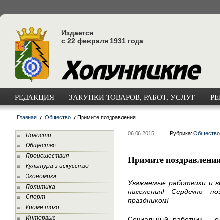
Издается
с 22 февраля 1931 года
РЕДАКЦИЯ
ЗАКУПКИ ТОВАРОВ, РАБОТ, УСЛУГ
РЕ
Главная
Общество
Примите поздравления
06.06.2015
Рубрика:
Общество
Новости
Общество
Происшествия
Примите поздравлени
Культура и искусство
Экономика
Уважаемые работники и 
Политика
населения! Сердечно п
Спорт
праздником!
Кроме того
Интервью
Социальный работник – ол