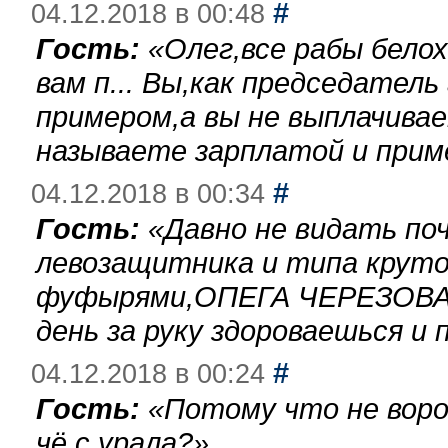
#
04.12.2018 в 00:48
Гость:
«
Олег,все рабы бело
вам п... Вы,как председател
примером,а вы не выплачива
называете зарплатой и при
#
04.12.2018 в 00:34
Гость:
«
Давно не видать по
левозащитника и типа круто
фуфырями,ОПЕГА ЧЕРЕЗОВА-
день за руку здороваешься и п
#
04.12.2018 в 00:24
Гость:
«
Потому что не воро
чё с урала?
»