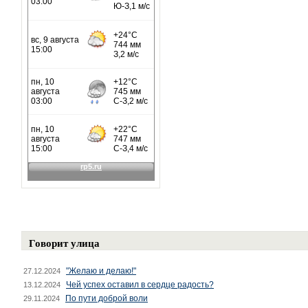
Говорит улица
"Желаю и делаю!"
27.12.2024
Чей успех оставил в сердце радость?
13.12.2024
По пути доброй воли
29.11.2024