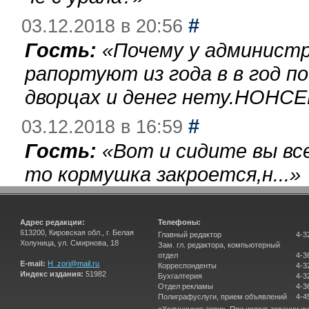
#
03.12.2018 в 20:56
Гость:
«
Почему у администр
рапортуют из года в в год п
дворцах и денег нету.НОНСЕ
#
03.12.2018 в 16:59
Гость:
«
Вот и сидите вы вс
то кормушка закроется,н...
»
Адрес редакции:
Телефоны:
613200, Кировская обл., г. Белая
Главный редактор
4-3
Холуница, ул. Смирнова, 18
Зам. гл. редактора, компьютерный
отдел
4-3
E-mail:
H_zori@mail.ru
Корреспонденты
4-3
Индекс издания:
51982
Бухгалтерия
4-3
Отдел рекламы
4-3
Полиграфуслуги, прием объявлений
4-4