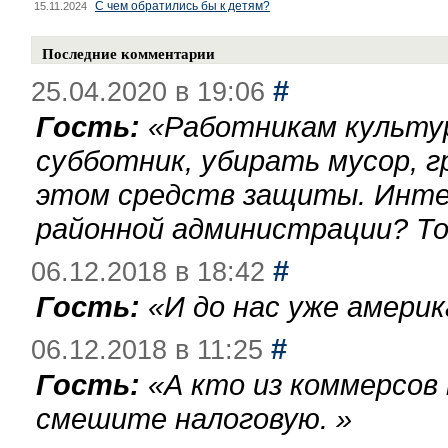
С чем обратились бы к детям?
15.11.2024
Последние комментарии
#
25.04.2020 в 19:06
Гость:
«
Работникам культу
субботник, убирать мусор, г
этом средств защиты. Инте
районной администрации? То
#
06.12.2018 в 18:42
Гость:
«
И до нас уже америк
#
06.12.2018 в 11:25
Гость:
«
А кто из коммерсов
смешите налоговую.
»