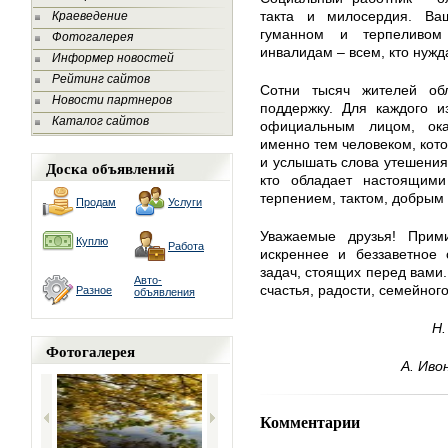
такта и милосердия. Ва
Краеведение
гуманном и терпеливом
Фотогалерея
инвалидам – всем, кто нужд
Информер новостей
Рейтинг сайтов
Сотни тысяч жителей об
Новости партнеров
поддержку. Для каждого и
Каталог сайтов
официальным лицом, ок
именно тем человеком, кот
и услышать слова утешения,
Доска объявлений
кто обладает настоящими
терпением, тактом, добрым
Продам
Услуги
Уважаемые друзья! Прими
Куплю
Работа
искреннее и беззаветное
задач, стоящих перед вами.
Авто-
счастья, радости, семейног
Разное
объявления
Н.
Фотогалерея
А. Иво
Комментарии