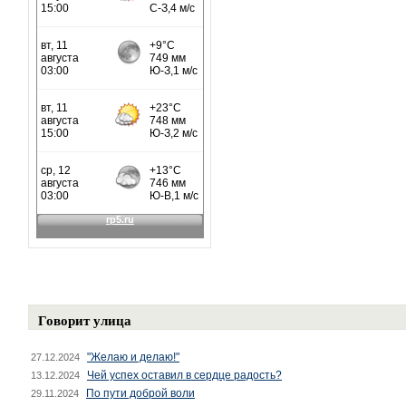
Говорит улица
"Желаю и делаю!"
27.12.2024
Чей успех оставил в сердце радость?
13.12.2024
По пути доброй воли
29.11.2024