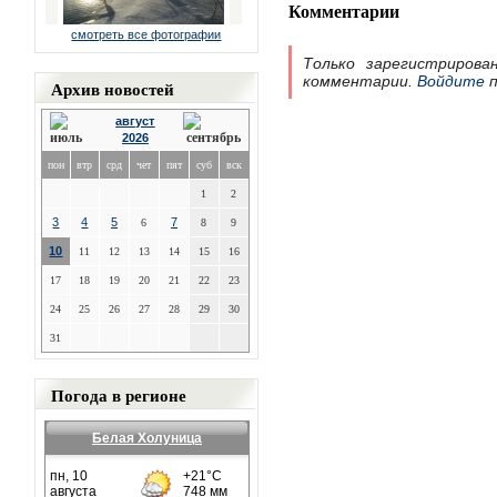
Комментарии
смотреть все фотографии
Только зарегистрирова
комментарии.
Войдите
п
Архив новостей
август
2026
пон
втр
срд
чет
пят
суб
вск
1
2
3
4
5
7
6
8
9
10
11
12
13
14
15
16
17
18
19
20
21
22
23
24
25
26
27
28
29
30
31
Погода в регионе
Белая Холуница