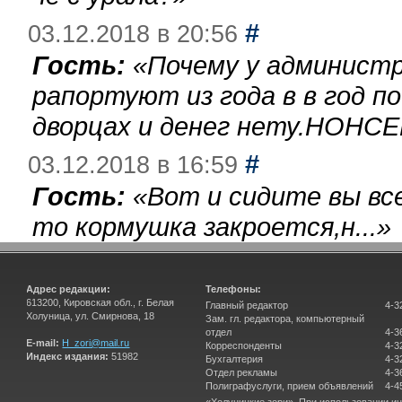
#
03.12.2018 в 20:56
Гость:
«
Почему у администр
рапортуют из года в в год п
дворцах и денег нету.НОНСЕ
#
03.12.2018 в 16:59
Гость:
«
Вот и сидите вы вс
то кормушка закроется,н...
»
Адрес редакции:
Телефоны:
613200, Кировская обл., г. Белая
Главный редактор
4-3
Холуница, ул. Смирнова, 18
Зам. гл. редактора, компьютерный
отдел
4-3
E-mail:
H_zori@mail.ru
Корреспонденты
4-3
Индекс издания:
51982
Бухгалтерия
4-3
Отдел рекламы
4-3
Полиграфуслуги, прием объявлений
4-4