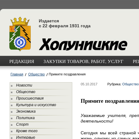
Издается
с 22 февраля 1931 года
РЕДАКЦИЯ
ЗАКУПКИ ТОВАРОВ, РАБОТ, УСЛУГ
РЕ
Главная
Общество
Примите поздравления
05.10.2017
Рубрика:
Общество
Новости
Общество
Происшествия
Примите поздравлени
Культура и искусство
Экономика
Уважаемые учителя, преп
Политика
деятельности!
Спорт
Кроме того
Сегодня мы всей страной 
Интервью
жизнь одному из самых ва