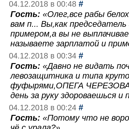
#
04.12.2018 в 00:48
Гость:
«
Олег,все рабы бело
вам п... Вы,как председател
примером,а вы не выплачива
называете зарплатой и при
#
04.12.2018 в 00:34
Гость:
«
Давно не видать по
левозащитника и типа круто
фуфырями,ОПЕГА ЧЕРЕЗОВА-
день за руку здороваешься и п
#
04.12.2018 в 00:24
Гость:
«
Потому что не воро
чё с урала?
»