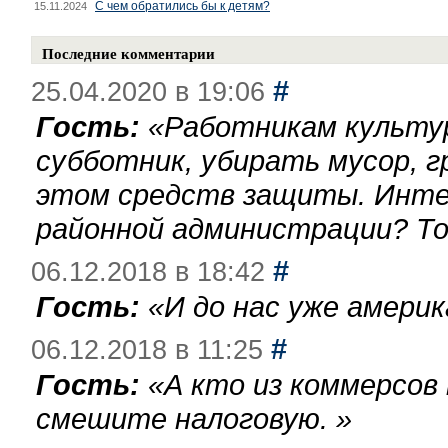
С чем обратились бы к детям?
15.11.2024
Последние комментарии
#
25.04.2020 в 19:06
Гость:
«
Работникам культу
субботник, убирать мусор, г
этом средств защиты. Инте
районной администрации? То
#
06.12.2018 в 18:42
Гость:
«
И до нас уже америк
#
06.12.2018 в 11:25
Гость:
«
А кто из коммерсов
смешите налоговую.
»