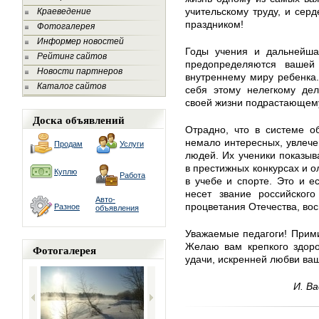
учительскому труду, и се
Краеведение
праздником!
Фотогалерея
Информер новостей
Годы учения и дальнейша
Рейтинг сайтов
предопределяются вашей
Новости партнеров
внутреннему миру ребенка
Каталог сайтов
себя этому нелегкому дел
своей жизни подрастающем
Доска объявлений
Отрадно, что в системе о
немало интересных, увлече
Продам
Услуги
людей. Их ученики показыв
в престижных конкурсах и 
Куплю
Работа
в учебе и спорте. Это и е
несет звание российского
Авто-
процветания Отечества, во
Разное
объявления
Уважаемые педагоги! Прими
Желаю вам крепкого здоров
Фотогалерея
удачи, искренней любви ваш
И. В