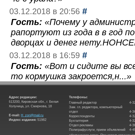
#
03.12.2018 в 20:56
Гость:
«
Почему у администр
рапортуют из года в в год п
дворцах и денег нету.НОНСЕ
#
03.12.2018 в 16:59
Гость:
«
Вот и сидите вы вс
то кормушка закроется,н...
»
Адрес редакции:
Телефоны:
613200, Кировская обл., г. Белая
Главный редактор
4-3
Холуница, ул. Смирнова, 18
Зам. гл. редактора, компьютерный
отдел
4-3
E-mail:
H_zori@mail.ru
Корреспонденты
4-3
Индекс издания:
51982
Бухгалтерия
4-3
Отдел рекламы
4-3
Полиграфуслуги, прием объявлений
4-4