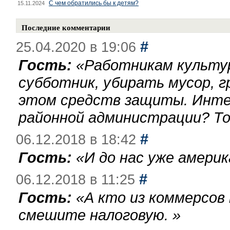
С чем обратились бы к детям?
15.11.2024
Последние комментарии
#
25.04.2020 в 19:06
Гость:
«
Работникам культу
субботник, убирать мусор, г
этом средств защиты. Инте
районной администрации? То
#
06.12.2018 в 18:42
Гость:
«
И до нас уже америк
#
06.12.2018 в 11:25
Гость:
«
А кто из коммерсов
смешите налоговую.
»