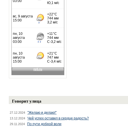
Говорит улица
"Желаю и делаю!"
27.12.2024
Чей успех оставил в сердце радость?
13.12.2024
По пути доброй воли
29.11.2024