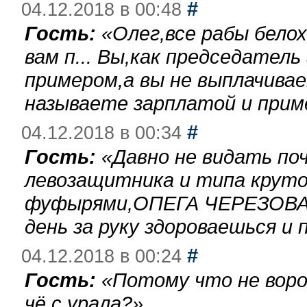
#
04.12.2018 в 00:48
Гость:
«
Олег,все рабы бело
вам п... Вы,как председател
примером,а вы не выплачива
называете зарплатой и при
#
04.12.2018 в 00:34
Гость:
«
Давно не видать по
левозащитника и типа круто
фуфырями,ОПЕГА ЧЕРЕЗОВА-
день за руку здороваешься и п
#
04.12.2018 в 00:24
Гость:
«
Потому что не воро
чё с урала?
»