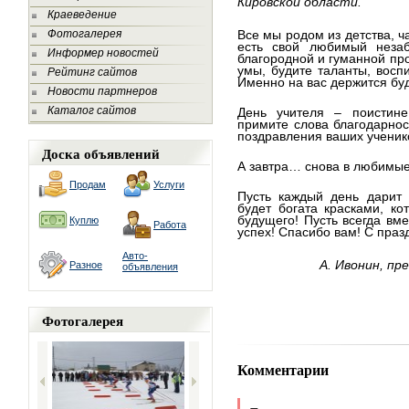
Кировской области.
Краеведение
Фотогалерея
Все мы родом из детства, ча
есть свой любимый неза
Информер новостей
благородной и гуманной про
умы, будите таланты, восп
Рейтинг сайтов
Именно на вас держится бу
Новости партнеров
Каталог сайтов
День учителя – поистине
примите слова благодарност
поздравления ваших ученик
Доска объявлений
А завтра… снова в любимые
Продам
Услуги
Пусть каждый день дарит 
будет богата красками, к
будущего! Пусть всегда вме
Куплю
Работа
успех! Спасибо вам! С праз
Авто-
А.
Ивонин
,
пре
Разное
объявления
Фотогалерея
Комментарии