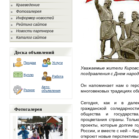
Краеведение
Фотогалерея
Информер новостей
Рейтинг сайтов
Новости партнеров
Каталог сайтов
Доска объявлений
Продам
Услуги
Уважаемые жители Кировс
поздравления с Днем народ
Куплю
Работа
Он напоминает нам о геро
Авто-
Разное
многовековых традициях об
объявления
Сегодня, как и в дале
Фотогалерея
гражданской солидарност
общества и государств
процветания страны. Толь
проекты, которые долгие г
России, и вместе с ней – Ки
откроют новые перспективы 