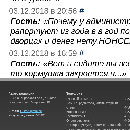
#
03.12.2018 в 20:56
Гость:
«
Почему у администр
рапортуют из года в в год п
дворцах и денег нету.НОНСЕ
#
03.12.2018 в 16:59
Гость:
«
Вот и сидите вы вс
то кормушка закроется,н...
»
Адрес редакции:
Телефоны:
613200, Кировская обл., г. Белая
Главный редактор
4-3
Холуница, ул. Смирнова, 18
Зам. гл. редактора, компьютерный
отдел
4-3
E-mail:
H_zori@mail.ru
Корреспонденты
4-3
Индекс издания:
51982
Бухгалтерия
4-3
Отдел рекламы
4-3
Полиграфуслуги, прием объявлений
4-4