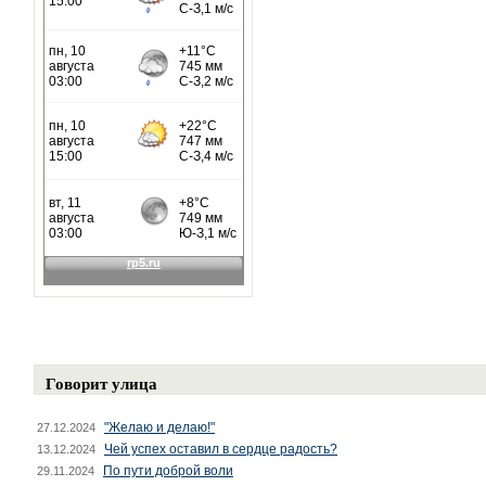
Говорит улица
"Желаю и делаю!"
27.12.2024
Чей успех оставил в сердце радость?
13.12.2024
По пути доброй воли
29.11.2024