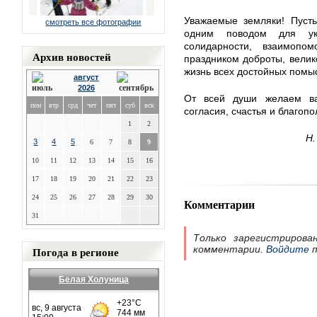
Уважаемые земляки! Пусть
смотреть все фотографии
одним поводом для ук
солидарности, взаимоп
Архив новостей
праздником доброты, вели
жизнь всех достойных помы
август
2026
От всей души желаем вам
пон
втр
срд
чет
пят
суб
вск
согласия, счастья и благопо
1
2
Н.
3
4
5
6
7
8
9
10
11
12
13
14
15
16
17
18
19
20
21
22
23
24
25
26
27
28
29
30
Комментарии
31
Только зарегистрирова
комментарии.
Войдите
п
Погода в регионе
Белая Холуница