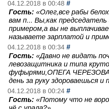
#
04.12.2018 в 00:48
Гость:
«
Олег,все рабы бело
вам п... Вы,как председател
примером,а вы не выплачива
называете зарплатой и при
#
04.12.2018 в 00:34
Гость:
«
Давно не видать по
левозащитника и типа круто
фуфырями,ОПЕГА ЧЕРЕЗОВА-
день за руку здороваешься и п
#
04.12.2018 в 00:24
Гость:
«
Потому что не воро
чё с урала?
»