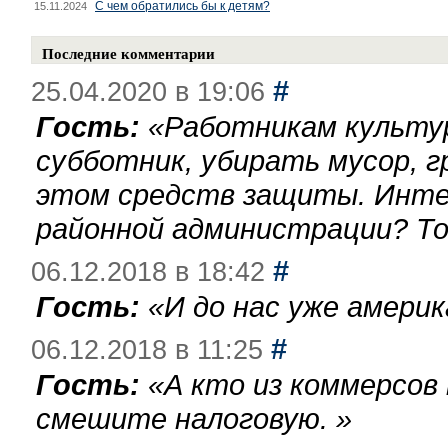
С чем обратились бы к детям?
15.11.2024
Последние комментарии
#
25.04.2020 в 19:06
Гость:
«
Работникам культу
субботник, убирать мусор, г
этом средств защиты. Инте
районной администрации? То
#
06.12.2018 в 18:42
Гость:
«
И до нас уже америк
#
06.12.2018 в 11:25
Гость:
«
А кто из коммерсов
смешите налоговую.
»