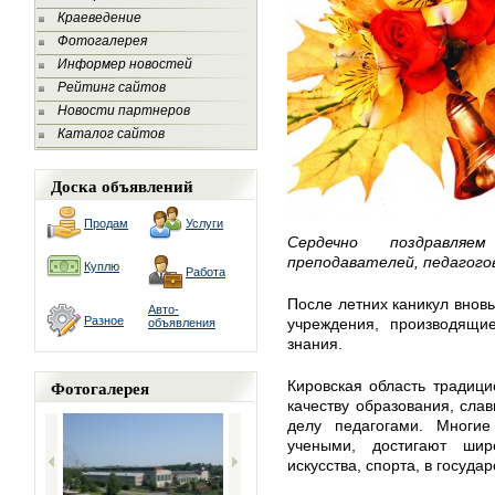
Краеведение
Фотогалерея
Информер новостей
Рейтинг сайтов
Новости партнеров
Каталог сайтов
Доска объявлений
Продам
Услуги
Сердечно поздравляе
преподавателей, педагогов
Куплю
Работа
После летних каникул внов
Авто-
Разное
учреждения, производящи
объявления
знания.
Фотогалерея
Кировская область традиц
качеству образования, сла
делу педагогами. Многие
учеными, достигают шир
искусства, спорта, в госуд