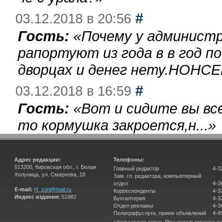
#
03.12.2018 в 20:56
Гость:
«
Почему у администр
рапортуют из года в в год п
дворцах и денег нету.НОНСЕ
#
03.12.2018 в 16:59
Гость:
«
Вот и сидите вы вс
то кормушка закроется,н...
»
Адрес редакции:
Телефоны:
613200, Кировская обл., г. Белая
Главный редактор
4-3
Холуница, ул. Смирнова, 18
Зам. гл. редактора, компьютерный
отдел
4-3
E-mail:
H_zori@mail.ru
Корреспонденты
4-3
Индекс издания:
51982
Бухгалтерия
4-3
Отдел рекламы
4-3
Полиграфуслуги, прием объявлений
4-4