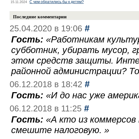
С чем обратились бы к детям?
15.11.2024
Последние комментарии
#
25.04.2020 в 19:06
Гость:
«
Работникам культу
субботник, убирать мусор, г
этом средств защиты. Инте
районной администрации? То
#
06.12.2018 в 18:42
Гость:
«
И до нас уже америк
#
06.12.2018 в 11:25
Гость:
«
А кто из коммерсов
смешите налоговую.
»