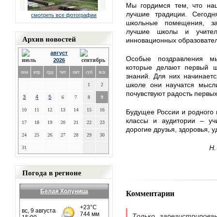
Мы гордимся тем, что на
лучшие традиции. Сегодн
смотреть все фотографии
школьные помещения, за
лучшие школы и учител
Архив новостей
инновационных образовате
август
Особые поздравления м
2026
которые делают первый ш
пон
втр
срд
чет
пят
суб
вск
знаний. Для них начинает
школе они научатся мысли
1
2
почувствуют радость первых
3
4
5
6
7
8
9
10
11
12
13
14
15
16
Будущее России и родного к
классы и аудитории – уч
17
18
19
20
21
22
23
дорогие друзья, здоровья, у
24
25
26
27
28
29
30
Н.
31
Погода в регионе
Комментарии
Белая Холуница
Только зарегистрирова