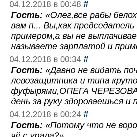
#
04.12.2018 в 00:48
Гость:
«
Олег,все рабы бело
вам п... Вы,как председател
примером,а вы не выплачива
называете зарплатой и при
#
04.12.2018 в 00:34
Гость:
«
Давно не видать по
левозащитника и типа круто
фуфырями,ОПЕГА ЧЕРЕЗОВА-
день за руку здороваешься и п
#
04.12.2018 в 00:24
Гость:
«
Потому что не воро
чё с урала?
»