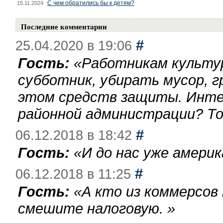
С чем обратились бы к детям?
15.11.2024
Последние комментарии
#
25.04.2020 в 19:06
Гость:
«
Работникам культу
субботник, убирать мусор, г
этом средств защиты. Инте
районной администрации? То
#
06.12.2018 в 18:42
Гость:
«
И до нас уже америк
#
06.12.2018 в 11:25
Гость:
«
А кто из коммерсов
смешите налоговую.
»