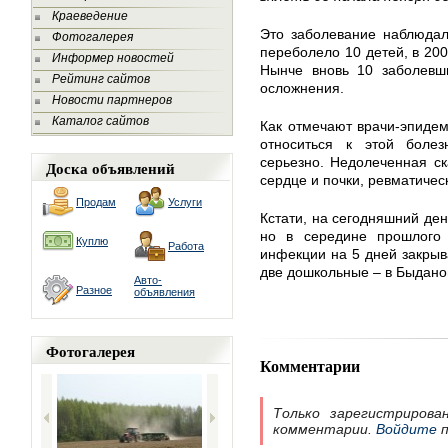
Краеведение
Это заболевание наблюдал
Фотогалерея
переболело 10 детей, в 20
Информер новостей
Нынче вновь 10 заболевши
Рейтинг сайтов
осложнения.
Новости партнеров
Каталог сайтов
Как отмечают врачи-эпидем
относиться к этой болез
серьезно. Недолеченная с
Доска объявлений
сердце и почки, ревматиче
Продам
Услуги
Кстати, на сегодняшний ден
но в середине прошлого 
Куплю
Работа
инфекции на 5 дней закрыв
две дошкольные – в Быдано
Авто-
Разное
объявления
Фотогалерея
Комментарии
Только зарегистрирова
комментарии.
Войдите
п