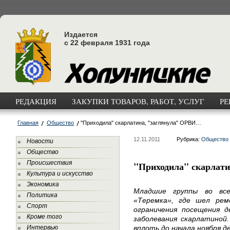
Издается
с 22 февраля 1931 года
РЕДАКЦИЯ
ЗАКУПКИ ТОВАРОВ, РАБОТ, УСЛУГ
РЕ
Главная
Общество
"Приходила" скарлатина, "заглянула" ОРВИ…
12.11.2011
Рубрика:
Общество
Новости
Общество
Происшествия
"Приходила" скарлат
Культура и искусство
Экономика
Младшие группы во все
Политика
«Теремка», где шел ре
Спорт
ограничения посещения д
Кроме того
заболевания скарлатиной
Интервью
вплоть до начала ноября д