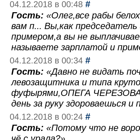
#
04.12.2018 в 00:48
Гость:
«
Олег,все рабы бело
вам п... Вы,как председател
примером,а вы не выплачива
называете зарплатой и при
#
04.12.2018 в 00:34
Гость:
«
Давно не видать по
левозащитника и типа круто
фуфырями,ОПЕГА ЧЕРЕЗОВА-
день за руку здороваешься и п
#
04.12.2018 в 00:24
Гость:
«
Потому что не воро
чё с урала?
»