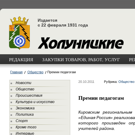
Издается
с 22 февраля 1931 года
РЕДАКЦИЯ
ЗАКУПКИ ТОВАРОВ, РАБОТ, УСЛУГ
РЕ
Главная
Общество
Премии педагогам
20.10.2011
Рубрика:
Общество
Новости
Общество
Происшествия
Премии педагогам
Культура и искусство
Экономика
Кировским региональны
Политика
«Единая Россия» реализова
Спорт
которого произведен оп
Кроме того
учителей района.
Интервью