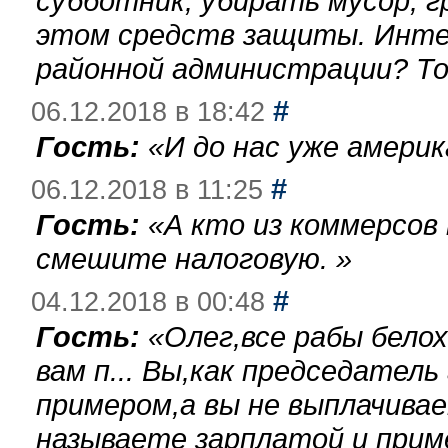
субботник, убирать мусор, г
этом средств защиты. Инте
районной администрации? То
#
06.12.2018 в 18:42
Гость:
«
И до нас уже америк
#
06.12.2018 в 11:25
Гость:
«
А кто из коммерсов
смешите налоговую.
»
#
04.12.2018 в 00:48
Гость:
«
Олег,все рабы бело
вам п... Вы,как председател
примером,а вы не выплачива
называете зарплатой и при