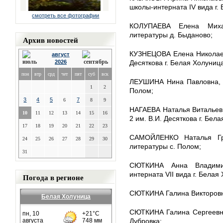
школы-интерната IV вида г.
смотреть все фотографии
КОЛУПАЕВА Елена Михай
литературы д. Быданово;
Архив новостей
КУЗНЕЦОВА Елена Николаев
август
2026
Десяткова г. Белая Холуниц
пон
втр
срд
чет
пят
суб
вск
ЛЕУШИНА Нина Павловна, у
1
2
Полом;
3
4
5
7
6
8
9
НАГАЕВА Наталья Витальев
10
11
12
13
14
15
16
2 им. В.И. Десяткова г. Бел
17
18
19
20
21
22
23
САМОЙЛЕНКО Наталья Гри
24
25
26
27
28
29
30
литературы с. Полом;
31
СЮТКИНА Анна Владимир
интерната VII вида г. Белая
Погода в регионе
СЮТКИНА Галина Викторовна
Белая Холуница
СЮТКИНА Галина Сергеевна
Дубровка;