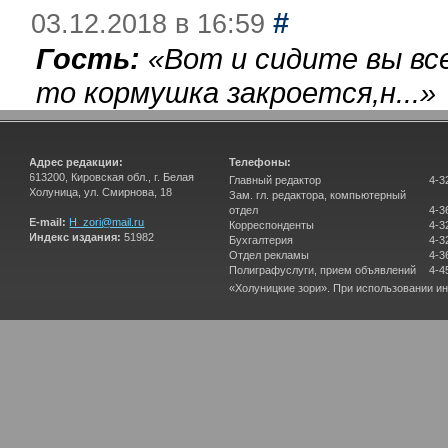
#
03.12.2018 в 16:59
Гость:
«
Вот и сидите вы вс
то кормушка закроется,н...
»
Адрес редакции:
Телефоны:
613200, Кировская обл., г. Белая
Главный редактор
4-3
Холуница, ул. Смирнова, 18
Зам. гл. редактора, компьютерный
отдел
4-3
E-mail:
H_zori@mail.ru
Корреспонденты
4-3
Индекс издания:
51982
Бухгалтерия
4-3
Отдел рекламы
4-3
Полиграфуслуги, прием объявлений
4-4
«Холуницкие зори». При использовании и