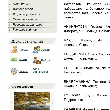
Лауреатами конкурса «Н
Краеведение
набравшие наибольшее кол
Фотогалерея
торжественная церемония
Информер новостей
стали:
Рейтинг сайтов
Новости партнеров
АНФИЛАТОВА Галина Але
Каталог сайтов
литературы школы д. Ракал
БАРДЫШ Надежда Ивановна
Доска объявлений
школы с. Сырьяны;
Продам
Услуги
БЕРДИНСКИХ Ольга Сергеев
школы п. Климковка;
Куплю
Работа
БРЕЗГИНА Людмила Дмитр
Авто-
Разное
объявления
Быданово;
ВЫЧЕГЖАНИНА Татьяна Ив
Фотогалерея
школы п. Климковка;
ГОНЦОВА Лидия Валенти
Подрезчиха;
КАЗАКОВА Ирина Николаевна