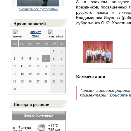
А в заочном конкурсе 
праздников, посвященных т
смотреть все фотографии
русского языка и литер
Владимирова-Исупова (рабо
Архив новостей
дубровчанка О.Ю. Холстини
август
2026
пон
втр
срд
чет
пят
суб
вск
1
2
3
4
5
6
7
8
9
10
11
12
13
14
15
16
17
18
19
20
21
22
23
Комментарии
24
25
26
27
28
29
30
31
Только зарегистрирова
комментарии.
Войдите
п
Погода в регионе
Белая Холуница