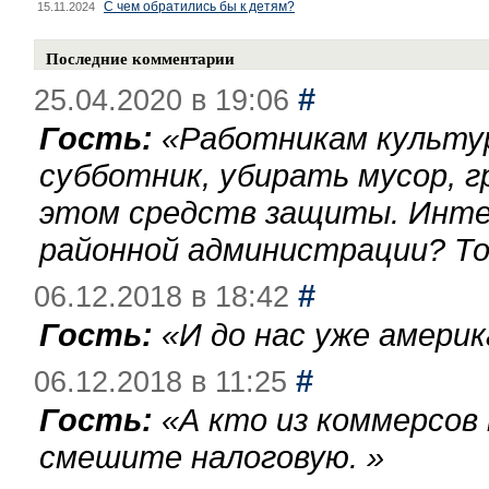
С чем обратились бы к детям?
15.11.2024
Последние комментарии
#
25.04.2020 в 19:06
Гость:
«
Работникам культу
субботник, убирать мусор, г
этом средств защиты. Инте
районной администрации? То
#
06.12.2018 в 18:42
Гость:
«
И до нас уже америк
#
06.12.2018 в 11:25
Гость:
«
А кто из коммерсов
смешите налоговую.
»