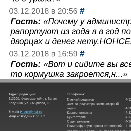
#
03.12.2018 в 20:56
Гость:
«
Почему у администр
рапортуют из года в в год п
дворцах и денег нету.НОНСЕ
#
03.12.2018 в 16:59
Гость:
«
Вот и сидите вы вс
то кормушка закроется,н...
»
Адрес редакции:
Телефоны:
613200, Кировская обл., г. Белая
Главный редактор
4-3
Холуница, ул. Смирнова, 18
Зам. гл. редактора, компьютерный
отдел
4-3
E-mail:
H_zori@mail.ru
Корреспонденты
4-3
Индекс издания:
51982
Бухгалтерия
4-3
Отдел рекламы
4-3
Полиграфуслуги, прием объявлений
4-4