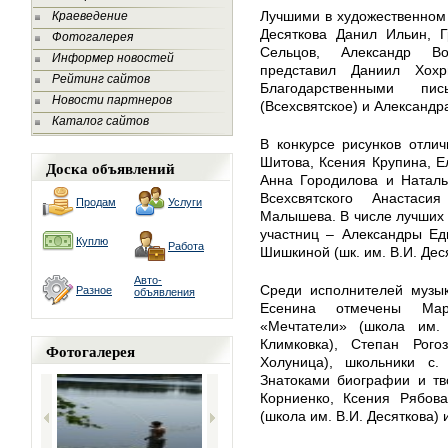
Лучшими в художественном 
Краеведение
Десяткова Данил Ильин, Г
Фотогалерея
Сельцов, Александр Во
Информер новостей
представил Даниил Хох
Рейтинг сайтов
Благодарственными п
Новости партнеров
(Всехсвятское) и Александр
Каталог сайтов
В конкурсе рисунков отли
Шитова, Ксения Крупина, Е
Доска объявлений
Анна Городилова и Наталь
Всехсвятского Анастас
Продам
Услуги
Малышева. В числе лучших 
участниц – Александры Еди
Куплю
Работа
Шишкиной (шк. им. В.И. Дес
Авто-
Среди исполнителей музык
Разное
объявления
Есенина отмечены Мар
«Мечтатели» (школа им. 
Климковка), Степан Рог
Фотогалерея
Холуница), школьники с.
Знатоками биографии и тв
Корниенко, Ксения Рябов
(школа им. В.И. Десяткова) 