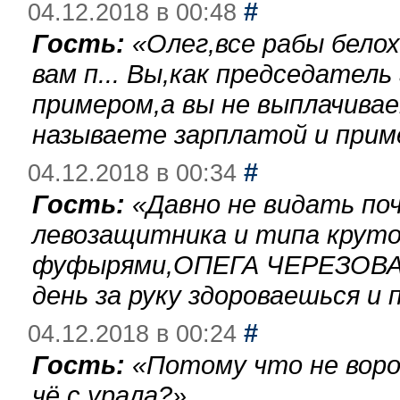
#
04.12.2018 в 00:48
Гость:
«
Олег,все рабы бело
вам п... Вы,как председател
примером,а вы не выплачива
называете зарплатой и при
#
04.12.2018 в 00:34
Гость:
«
Давно не видать по
левозащитника и типа круто
фуфырями,ОПЕГА ЧЕРЕЗОВА-
день за руку здороваешься и п
#
04.12.2018 в 00:24
Гость:
«
Потому что не воро
чё с урала?
»