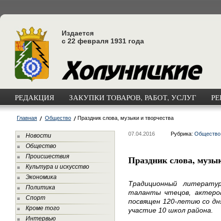
Издается
с 22 февраля 1931 года
РЕДАКЦИЯ
ЗАКУПКИ ТОВАРОВ, РАБОТ, УСЛУГ
РЕ
Главная
Общество
Праздник слова, музыки и творчества
07.04.2016
Рубрика:
Общество
Новости
Общество
Происшествия
Праздник слова, музы
Культура и искусство
Экономика
Традиционный литерату
Политика
таланты чтецов, актеров
Спорт
посвящен 120-летию со дня
Кроме того
участие 10 школ района.
Интервью