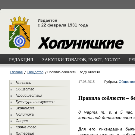
Издается
с 22 февраля 1931 года
РЕДАКЦИЯ
ЗАКУПКИ ТОВАРОВ, РАБОТ, УСЛУГ
РЕ
Главная
Общество
Правила соблюсти – беду отвести
17.03.2015
Рубрика:
Общество
Новости
Общество
Происшествия
Правила соблюсти – бе
Культура и искусство
Экономика
8 марта т. г. в 5 час.
Политика
котельной детского сада «
Спорт
Кроме того
Для его ликвидации был
Интервью
пожарная охрана и добро