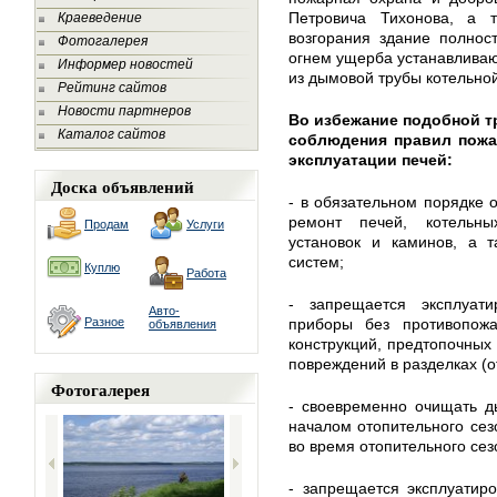
Петровича Тихонова, а 
Краеведение
возгорания здание полнос
Фотогалерея
огнем ущерба устанавливаю
Информер новостей
из дымовой трубы котельной
Рейтинг сайтов
Новости партнеров
Во избежание подобной т
Каталог сайтов
соблюдения правил пожа
эксплуатации печей:
Доска объявлений
- в обязательном порядке 
ремонт печей, котельны
Продам
Услуги
установок и каминов, а т
систем;
Куплю
Работа
- запрещается эксплуат
Авто-
Разное
приборы без противопожа
объявления
конструкций, предтопочных 
повреждений в разделках (о
Фотогалерея
- своевременно очищать д
началом отопительного сез
во время отопительного сез
- запрещается эксплуатир