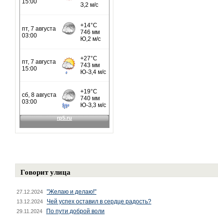
Говорит улица
"Желаю и делаю!"
27.12.2024
Чей успех оставил в сердце радость?
13.12.2024
По пути доброй воли
29.11.2024