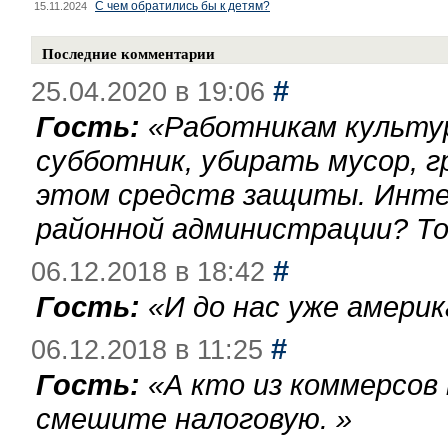
С чем обратились бы к детям?
15.11.2024
Последние комментарии
#
25.04.2020 в 19:06
Гость:
«
Работникам культу
субботник, убирать мусор, г
этом средств защиты. Инте
районной администрации? То
#
06.12.2018 в 18:42
Гость:
«
И до нас уже америк
#
06.12.2018 в 11:25
Гость:
«
А кто из коммерсов
смешите налоговую.
»