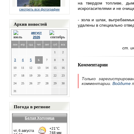
на твердом топливе, ды
искрогасителями и не очищ
смотреть все фотографии
- зола и шлак, выгребаемы
Архив новостей
удалены в специально отве
август
2026
пон
втр
срд
чет
пят
суб
вск
ст. и
1
2
3
4
5
6
7
8
9
Комментарии
10
11
12
13
14
15
16
17
18
19
20
21
22
23
Только зарегистрирова
комментарии.
Войдите
п
24
25
26
27
28
29
30
31
Погода в регионе
Белая Холуница