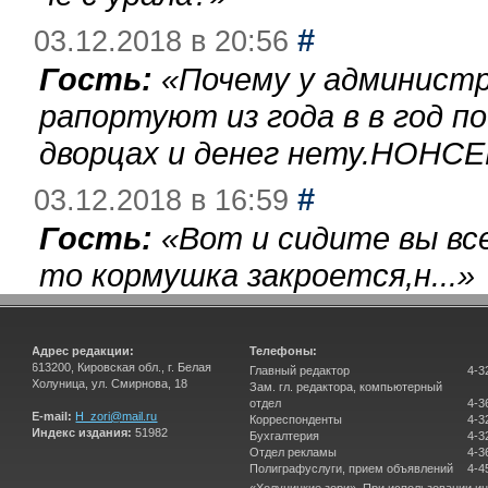
#
03.12.2018 в 20:56
Гость:
«
Почему у администр
рапортуют из года в в год п
дворцах и денег нету.НОНСЕ
#
03.12.2018 в 16:59
Гость:
«
Вот и сидите вы вс
то кормушка закроется,н...
»
Адрес редакции:
Телефоны:
613200, Кировская обл., г. Белая
Главный редактор
4-3
Холуница, ул. Смирнова, 18
Зам. гл. редактора, компьютерный
отдел
4-3
E-mail:
H_zori@mail.ru
Корреспонденты
4-3
Индекс издания:
51982
Бухгалтерия
4-3
Отдел рекламы
4-3
Полиграфуслуги, прием объявлений
4-4