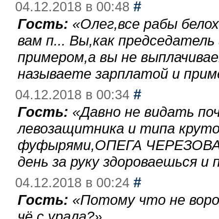
#
04.12.2018 в 00:48
Гость:
«
Олег,все рабы бело
вам п... Вы,как председател
примером,а вы не выплачива
называете зарплатой и при
#
04.12.2018 в 00:34
Гость:
«
Давно не видать по
левозащитника и типа круто
фуфырями,ОПЕГА ЧЕРЕЗОВА-
день за руку здороваешься и п
#
04.12.2018 в 00:24
Гость:
«
Потому что не воро
чё с урала?
»