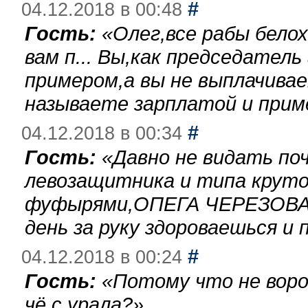
#
04.12.2018 в 00:48
Гость:
«
Олег,все рабы бело
вам п... Вы,как председател
примером,а вы не выплачива
называете зарплатой и при
#
04.12.2018 в 00:34
Гость:
«
Давно не видать по
левозащитника и типа круто
фуфырями,ОПЕГА ЧЕРЕЗОВА-
день за руку здороваешься и п
#
04.12.2018 в 00:24
Гость:
«
Потому что не воро
чё с урала?
»