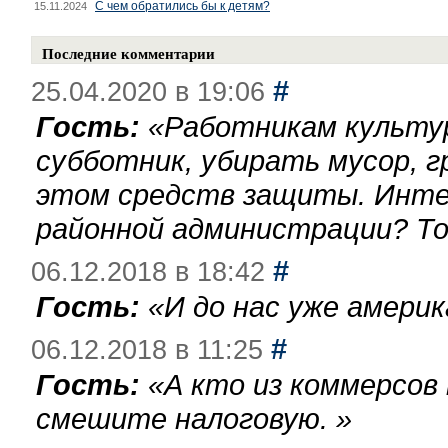
С чем обратились бы к детям?
15.11.2024
Последние комментарии
#
25.04.2020 в 19:06
Гость:
«
Работникам культу
субботник, убирать мусор, г
этом средств защиты. Инте
районной администрации? То
#
06.12.2018 в 18:42
Гость:
«
И до нас уже америк
#
06.12.2018 в 11:25
Гость:
«
А кто из коммерсов
смешите налоговую.
»