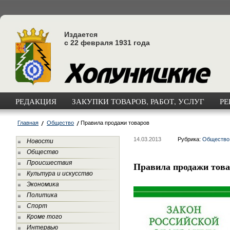
Издается
с 22 февраля 1931 года
РЕДАКЦИЯ
ЗАКУПКИ ТОВАРОВ, РАБОТ, УСЛУГ
РЕ
Главная
Общество
Правила продажи товаров
14.03.2013
Рубрика:
Общество
Новости
Общество
Происшествия
Правила продажи тов
Культура и искусство
Экономика
Политика
Спорт
Кроме того
Интервью