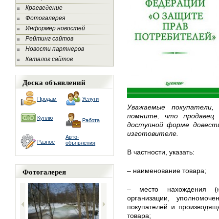
Краеведение
Фотогалерея
Информер новостей
Рейтинг сайтов
Новости партнеров
Каталог сайтов
Доска объявлений
Продам
Услуги
Уважаемые покупатели,
помните, что продавец 
Куплю
Работа
доступной форме довест
изготовителе.
Авто-
Разное
объявления
В частности, указать:
Фотогалерея
– наименование товара;
– место нахождения (ю
организации, уполномоч
покупателей и производящ
товара;