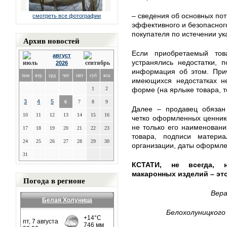
– сведения об основных пот
смотреть все фотографии
эффективного и безопасного
покупателя по истечении ук
Архив новостей
Если приобретаемый то
август
устранялись недостатки, 
2026
информация об этом. При
пон
втр
срд
чет
пят
суб
вск
имеющихся недостатках не
1
2
форме (на ярлыке товара, 
3
4
5
6
7
8
9
Далее – продавец обязан
10
11
12
13
14
15
16
четко оформленных ценник
не только его наименовани
17
18
19
20
21
22
23
товара, подписи материа
24
25
26
27
28
29
30
организации, даты оформле
31
КСТАТИ, не всегда, н
макаронных изделий – эт
Погода в регионе
Вера
Белая Холуница
Белохолуницкого