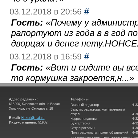
#
03.12.2018 в 20:56
Гость:
«
Почему у администр
рапортуют из года в в год п
дворцах и денег нету.НОНСЕ
#
03.12.2018 в 16:59
Гость:
«
Вот и сидите вы вс
то кормушка закроется,н...
»
Адрес редакции:
Телефоны:
613200, Кировская обл., г. Белая
Главный редактор
4-3
Холуница, ул. Смирнова, 18
Зам. гл. редактора, компьютерный
отдел
4-3
E-mail:
H_zori@mail.ru
Корреспонденты
4-3
Индекс издания:
51982
Бухгалтерия
4-3
Отдел рекламы
4-3
Полиграфуслуги, прием объявлений
4-4