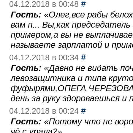
#
04.12.2018 в 00:48
Гость:
«
Олег,все рабы бело
вам п... Вы,как председател
примером,а вы не выплачива
называете зарплатой и при
#
04.12.2018 в 00:34
Гость:
«
Давно не видать по
левозащитника и типа круто
фуфырями,ОПЕГА ЧЕРЕЗОВА-
день за руку здороваешься и п
#
04.12.2018 в 00:24
Гость:
«
Потому что не воро
чё с урала?
»