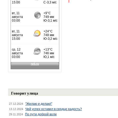
Говорит улица
"Желаю и делаю!"
27.12.2024
Чей успех оставил в сердце радость?
13.12.2024
По пути доброй воли
29.11.2024