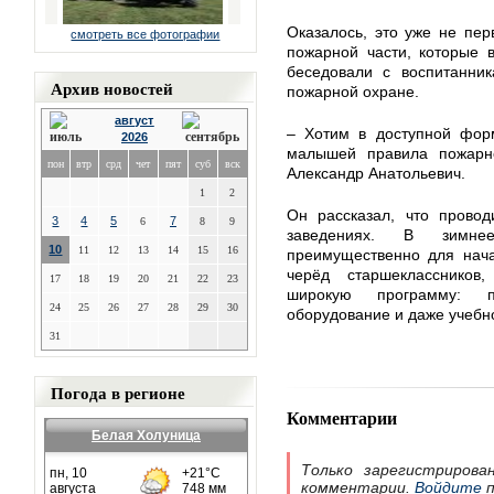
Оказалось, это уже не пе
смотреть все фотографии
пожарной части, которые 
беседовали с воспитанни
Архив новостей
пожарной охране.
август
– Хотим в доступной форм
2026
малышей правила пожарно
пон
втр
срд
чет
пят
суб
вск
Александр Анатольевич.
1
2
Он рассказал, что провод
3
4
5
7
6
8
9
заведениях. В зимне
10
11
12
13
14
15
16
преимущественно для нача
черёд старшекласснико
17
18
19
20
21
22
23
широкую программу: п
24
25
26
27
28
29
30
оборудование и даже учебн
31
Погода в регионе
Комментарии
Белая Холуница
Только зарегистрирова
комментарии.
Войдите
п