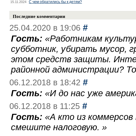
С чем обратились бы к детям?
15.11.2024
Последние комментарии
#
25.04.2020 в 19:06
Гость:
«
Работникам культу
субботник, убирать мусор, г
этом средств защиты. Инте
районной администрации? То
#
06.12.2018 в 18:42
Гость:
«
И до нас уже америк
#
06.12.2018 в 11:25
Гость:
«
А кто из коммерсов
смешите налоговую.
»