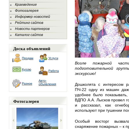
Краеведение
Фотогалерея
Информер новостей
Рейтинг сайтов
Новости партнеров
Каталог сайтов
Доска объявлений
Продам
Услуги
Возле пожарной ча
подготовительной групп
Куплю
Работа
экскурсию!
Авто-
Разное
Дошколята с интересом ра
объявления
ПЧ-22 одну из машин даже
удобнее было показывать,
ВДПО А.А. Лысков провел г
Фотогалерея
и рассказал, как огнебо
используют при тушении по
Особый восторг вызвал
снаряжение пожарных – к пр