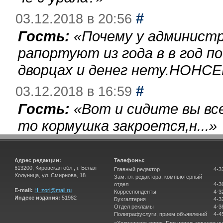
#
03.12.2018 в 20:56
Гость:
«
Почему у администр
рапортуют из года в в год п
дворцах и денег нету.НОНСЕ
#
03.12.2018 в 16:59
Гость:
«
Вот и сидите вы вс
то кормушка закроется,н...
»
Адрес редакции:
Телефоны:
613200, Кировская обл., г. Белая
Главный редактор
4-3
Холуница, ул. Смирнова, 18
Зам. гл. редактора, компьютерный
отдел
4-3
E-mail:
H_zori@mail.ru
Корреспонденты
4-3
Индекс издания:
51982
Бухгалтерия
4-3
Отдел рекламы
4-3
Полиграфуслуги, прием объявлений
4-4