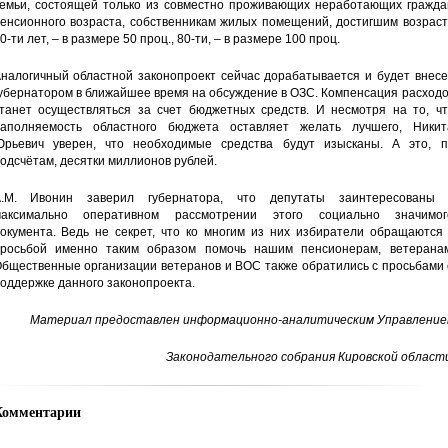
емьи, состоящей только из совместно проживающих неработающих гражда
енсионного возраста, собственникам жилых помещений, достигшим возраст
0-ти лет, – в размере 50 проц., 80-ти, – в размере 100 проц.
налогичный областной законопроект сейчас дорабатывается и будет внесе
убернатором в ближайшее время на обсуждение в ОЗС. Компенсация расход
танет осуществляться за счет бюджетных средств. И несмотря на то, чт
аполняемость областного бюджета оставляет желать лучшего, Никит
рьевич уверен, что необходимые средства будут изысканы. А это, п
одсчётам, десятки миллионов рублей.
.М. Ивонин заверил губернатора, что депутаты заинтересованы 
аксимально оперативном рассмотрении этого социально значимог
окумента. Ведь не секрет, что ко многим из них избиратели обращаются 
росьбой именно таким образом помочь нашим пенсионерам, ветеранам
бщественные организации ветеранов и ВОС также обратились с просьбами 
оддержке данного законопроекта.
Материал предоставлен информационно-аналитическим Управление
Законодательного собрания Кировской области
Комментарии