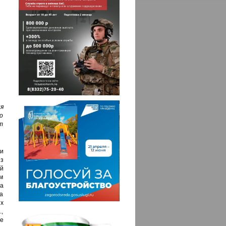
я
о
т
и
из
й
м
а
а
х
,
е