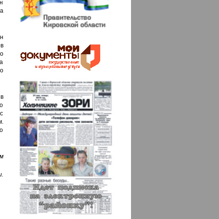
н
а
н
ов
о
а
о
в
о
с
.
о
м
.