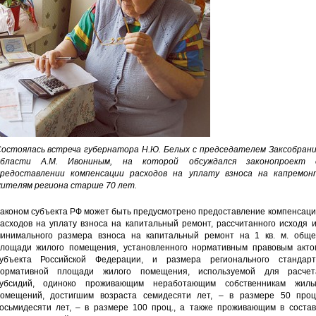
остоялась встреча губернатора Н.Ю. Белых с председателем Заксобрани
области А.М. Ивониным, на которой обсуждался законопроект 
редоставлении компенсации расходов на уплату взноса на капремон
ителям региона старше 70 лет.
аконом субъекта РФ может быть предусмотрено предоставление компенсаци
асходов на уплату взноса на капитальный ремонт, рассчитанного исходя 
инимального размера взноса на капитальный ремонт на 1 кв. м. обще
лощади жилого помещения, установленного нормативным правовым акто
убъекта Российской Федерации, и размера регионального стандарт
ормативной площади жилого помещения, используемой для расчет
убсидий, одиноко проживающим неработающим собственникам жилы
омещений, достигшим возраста семидесяти лет, – в размере 50 проц.
осьмидесяти лет, – в размере 100 проц., а также проживающим в состав