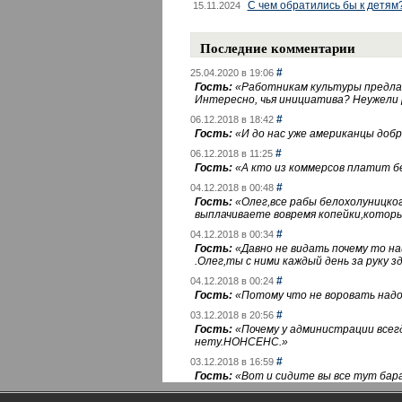
С чем обратились бы к детям
15.11.2024
Последние комментарии
#
25.04.2020 в 19:06
Гость:
«
Работникам культуры предлаг
Интересно, чья инициатива? Неужели
#
06.12.2018 в 18:42
Гость:
«
И до нас уже американцы добра
#
06.12.2018 в 11:25
Гость:
«
А кто из коммерсов платит 
#
04.12.2018 в 00:48
Гость:
«
Олег,все рабы белохолуницко
выплачиваете вовремя копейки,котор
#
04.12.2018 в 00:34
Гость:
«
Давно не видать почему то 
.Олег,ты с ними каждый день за руку зд
#
04.12.2018 в 00:24
Гость:
«
Потому что не воровать надо 
#
03.12.2018 в 20:56
Гость:
«
Почему у администрации всегд
нету.НОНСЕНС.
»
#
03.12.2018 в 16:59
Гость:
«
Вот и сидите вы все тут бара