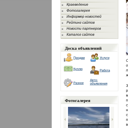
Краеведение
Фотогалерея
Информер новостей
Рейтинг сайтов
Новости партнеров
Каталог сайтов
Доска объявлений
Продам
Услуги
С
Куплю
п
Работа
ж
Авто-
Разное
объявления
З
р
м
Фотогалерея
п
с
н
с
п
в