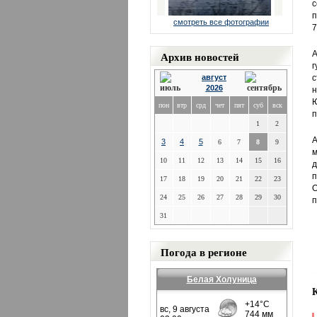
с
п
смотреть все фотографии
7
Архив новостей
А
г
август
с
2026
н
Ю
пон
втр
срд
чет
пят
суб
вск
п
1
2
А
3
4
5
6
7
8
9
м
10
11
12
13
14
15
16
д
п
17
18
19
20
21
22
23
О
24
25
26
27
28
29
30
п
31
Погода в регионе
Белая Холуница