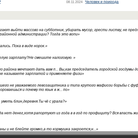
?
Человек и природа
08.11.2024
ают выйти массово на субботник, убирать мусор, грести листву, не пред
 районной администрации? Тогда это вопи
»
лись. Пока в виде норок.
»
белую зарплату?Не смешите налоговую.
»
го района мечтают дать вам п... Вы,как председатель городской госдумы 
ые называете зарплатой и применяете физи
»
нашего не уважаемого левозащитника и типа крутого мафиози борьбы с 
ороваешься и почему то язык в ж... по
»
уметь блин,деревня.Ты чё с урала?
»
а нет денег,хотя рапортуют из года в в год по профициту? Вся власть жи
ны и не блейте громко,а то кормушка закроется,н...
»